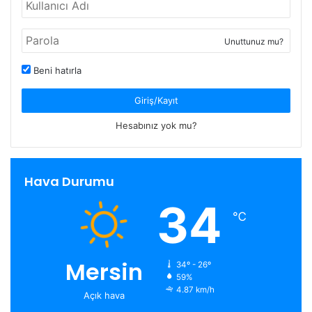
Unuttunuz mu?
Beni hatırla
Giriş/Kayıt
Hesabınız yok mu?
Hava Durumu
34
℃
Mersin
34º - 26º
59%
4.87 km/h
Açık hava