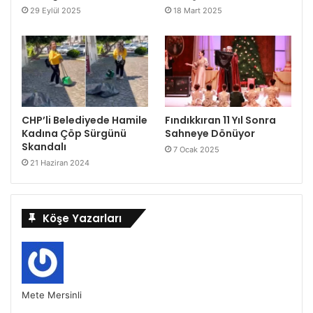
29 Eylül 2025
18 Mart 2025
CHP’li Belediyede Hamile
Fındıkkıran 11 Yıl Sonra
Kadına Çöp Sürgünü
Sahneye Dönüyor
Skandalı
7 Ocak 2025
21 Haziran 2024
Köşe Yazarları
Mete Mersinli