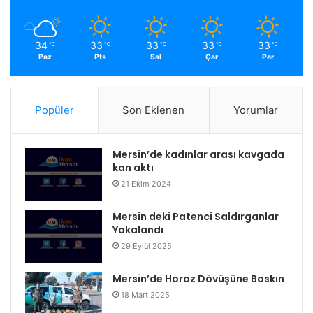
34
33
33
33
33
℃
℃
℃
℃
℃
Paz
Pts
Sal
Çar
Per
Popüler
Son Eklenen
Yorumlar
Mersin’de kadınlar arası kavgada
kan aktı
21 Ekim 2024
Mersin deki Patenci Saldırganlar
Yakalandı
29 Eylül 2025
Mersin’de Horoz Dövüşüne Baskın
18 Mart 2025