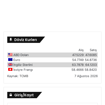
Döviz Kurlerı
Alış
Satış
ABD Doları
47.5229
47.6085
Euro
54.7749
54.8736
İngiliz Sterlini
63.7878
64.1203
İsviçre Frangı
58.4666
58.8420
Kaynak:
TCMB
7 Ağustos 2026
Giriş/Kayıt