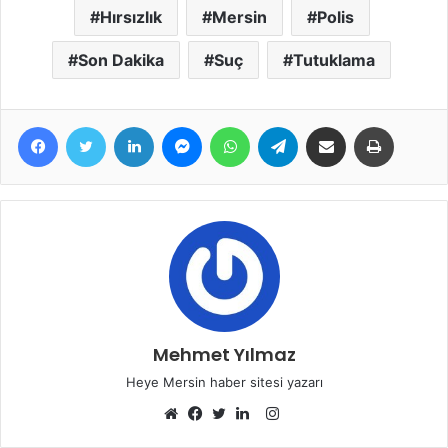
Hırsızlık
Mersin
Polis
Son Dakika
Suç
Tutuklama
Facebook
Twitter
LinkedIn
Messenger
WhatsApp
Telegram
E-Posta ile paylaş
Yazdır
Mehmet Yılmaz
Heye Mersin haber sitesi yazarı
Instagram
Web
Facebook
Twitter
LinkedIn