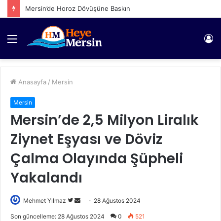
Mersin’de Horoz Dövüşüne Baskın
Menü
Gi
Anasayfa
/
Mersin
Mersin
Mersin’de 2,5 Milyon Liralık
Ziynet Eşyası ve Döviz
Çalma Olayında Şüpheli
Yakalandı
Twitter'da
Bir
Mehmet Yılmaz
28 Ağustos 2024
takip
e-
Son güncelleme: 28 Ağustos 2024
0
521