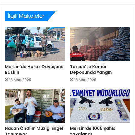
sitesi
İlgili Makaleler
Mersin’de Horoz Dövüşüne
Tarsus’ta Kömür
Baskın
Deposunda Yangın
18 Mart 2025
18 Mart 2025
Hasan Önal’ın Müziği Engel
Mersin’de 1065 Şahıs
Tanımıyor
Yakalandı