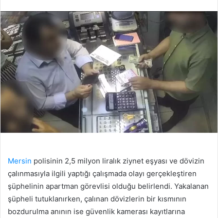
edin
posta
göndermek
Mersin
polisinin 2,5 milyon liralık ziynet eşyası ve dövizin
çalınmasıyla ilgili yaptığı çalışmada olayı gerçekleştiren
şüphelinin apartman görevlisi olduğu belirlendi. Yakalanan
şüpheli tutuklanırken, çalınan dövizlerin bir kısmının
bozdurulma anının ise güvenlik kamerası kayıtlarına