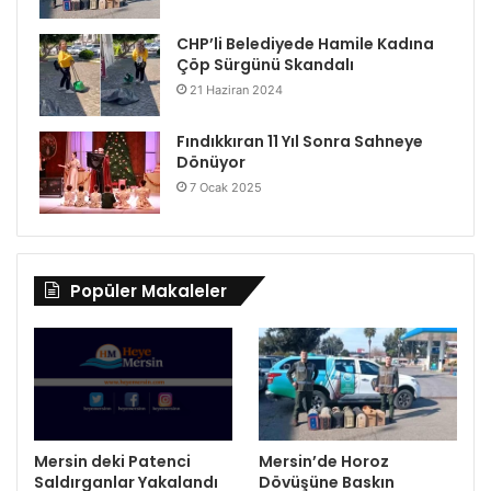
CHP’li Belediyede Hamile Kadına
Çöp Sürgünü Skandalı
21 Haziran 2024
Fındıkkıran 11 Yıl Sonra Sahneye
Dönüyor
7 Ocak 2025
Popüler Makaleler
Mersin deki Patenci
Mersin’de Horoz
Saldırganlar Yakalandı
Dövüşüne Baskın