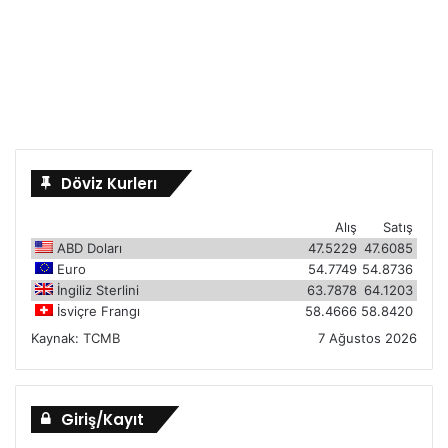
Döviz Kurlerı
Alış
Satış
ABD Doları
47.5229
47.6085
Euro
54.7749
54.8736
İngiliz Sterlini
63.7878
64.1203
İsviçre Frangı
58.4666
58.8420
Kaynak:
TCMB
7 Ağustos 2026
Giriş/Kayıt