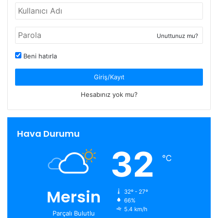
Unuttunuz mu?
Beni hatırla
Giriş/Kayıt
Hesabınız yok mu?
Hava Durumu
32
℃
Mersin
32º - 27º
66%
5.4 km/h
Parçalı Bulutlu