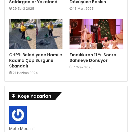
Saldırganlar Yakalandı
Dövüşüne Baskın
29 Eylül 2025
18 Mart 2025
CHP’li Belediyede Hamile
Fındıkkıran 11 Yıl Sonra
Kadına Çöp Sürgünü
Sahneye Dönüyor
Skandalı
7 Ocak 2025
21 Haziran 2024
Köşe Yazarları
Mete Mersinli