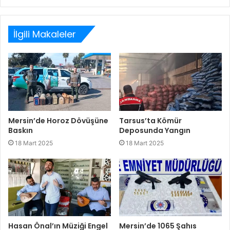
Web
Facebook
Twitter
LinkedIn
sitesi
İlgili Makaleler
Mersin’de Horoz Dövüşüne
Tarsus’ta Kömür
Baskın
Deposunda Yangın
18 Mart 2025
18 Mart 2025
Hasan Önal’ın Müziği Engel
Mersin’de 1065 Şahıs