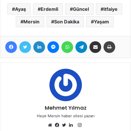
Ayaş
Erdemli
Güncel
itfaiye
Mersin
Son Dakika
Yaşam
Facebook
Twitter
LinkedIn
Messenger
WhatsApp
Telegram
E-Posta ile paylaş
Yazdır
Mehmet Yılmaz
Heye Mersin haber sitesi yazarı
Instagram