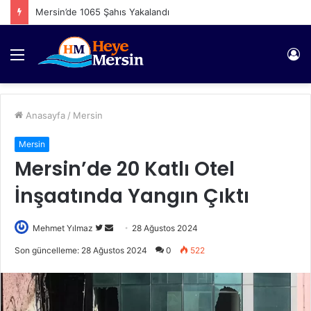
Mersin’de 1065 Şahıs Yakalandı
Menü
Gi
Anasayfa
/
Mersin
Mersin
Mersin’de 20 Katlı Otel
İnşaatında Yangın Çıktı
Twitter'da
Bir
Mehmet Yılmaz
28 Ağustos 2024
takip
e-
Son güncelleme: 28 Ağustos 2024
0
522
edin
posta
göndermek