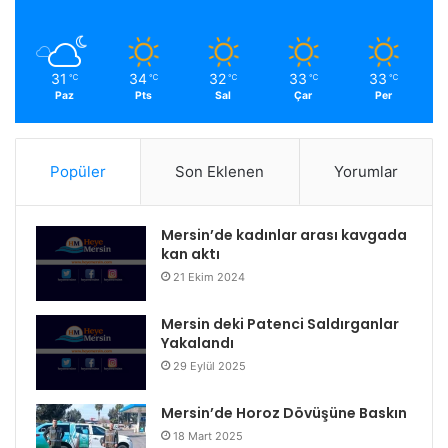
31
34
32
33
33
℃
℃
℃
℃
℃
Paz
Pts
Sal
Çar
Per
Popüler
Son Eklenen
Yorumlar
Mersin’de kadınlar arası kavgada
kan aktı
21 Ekim 2024
Mersin deki Patenci Saldırganlar
Yakalandı
29 Eylül 2025
Mersin’de Horoz Dövüşüne Baskın
18 Mart 2025