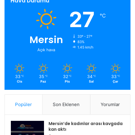
Hava Durumu
27
℃
Mersin
33º - 27º
83%
1.45 km/h
Açık hava
33
35
32
34
33
℃
℃
℃
℃
℃
Cts
Paz
Pts
Sal
Çar
Popüler
Son Eklenen
Yorumlar
Mersin’de kadınlar arası kavgada
kan aktı