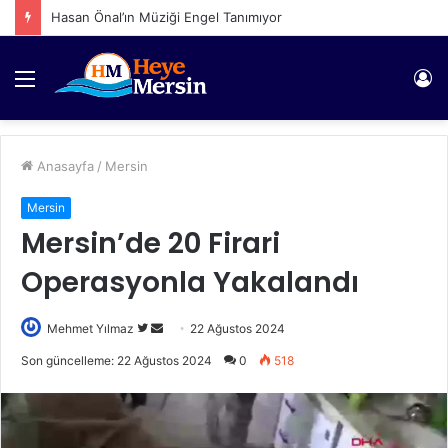
Hasan Önal’ın Müziği Engel Tanımıyor
Menü
Gi
Anasayfa
/
Mersin
Mersin
Mersin’de 20 Firari
Operasyonla Yakalandı
Twitter'da
Bir
Mehmet Yılmaz
22 Ağustos 2024
takip
e-
Son güncelleme: 22 Ağustos 2024
0
518
edin
posta
göndermek