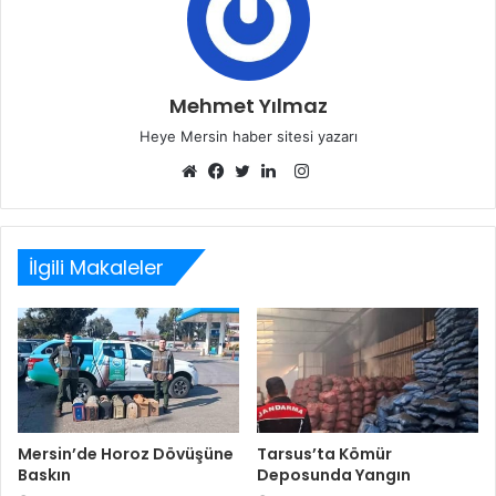
Mehmet Yılmaz
Heye Mersin haber sitesi yazarı
Instagram
Web
Facebook
Twitter
LinkedIn
sitesi
İlgili Makaleler
Mersin’de Horoz Dövüşüne
Tarsus’ta Kömür
Baskın
Deposunda Yangın