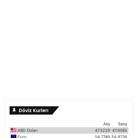
Döviz Kurlerı
Alış
Satış
ABD Doları
47.5229
47.6085
Euro
54.7749
54.8736