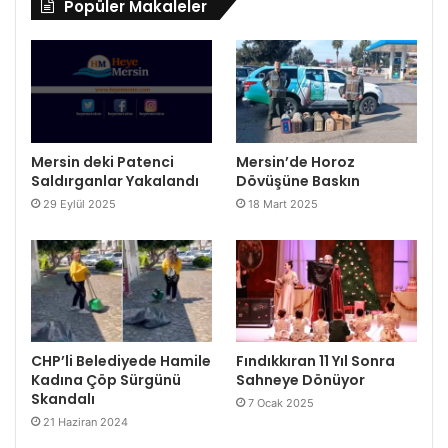
Popüler Makaleler
Mersin deki Patenci
Mersin’de Horoz
Saldırganlar Yakalandı
Dövüşüne Baskın
29 Eylül 2025
18 Mart 2025
CHP’li Belediyede Hamile
Fındıkkıran 11 Yıl Sonra
Kadına Çöp Sürgünü
Sahneye Dönüyor
Skandalı
7 Ocak 2025
21 Haziran 2024