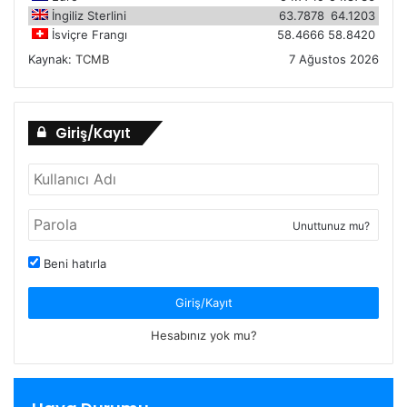
İngiliz Sterlini
63.7878
64.1203
İsviçre Frangı
58.4666
58.8420
Kaynak:
TCMB
7 Ağustos 2026
Giriş/Kayıt
Unuttunuz mu?
Beni hatırla
Giriş/Kayıt
Hesabınız yok mu?