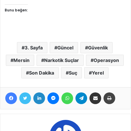
Bunu beğen:
3. Sayfa
Güncel
Güvenlik
Mersin
Narkotik Suçlar
Operasyon
Son Dakika
Suç
Yerel
Facebook
Twitter
LinkedIn
Messenger
WhatsApp
Telegram
E-Posta ile paylaş
Yazdır