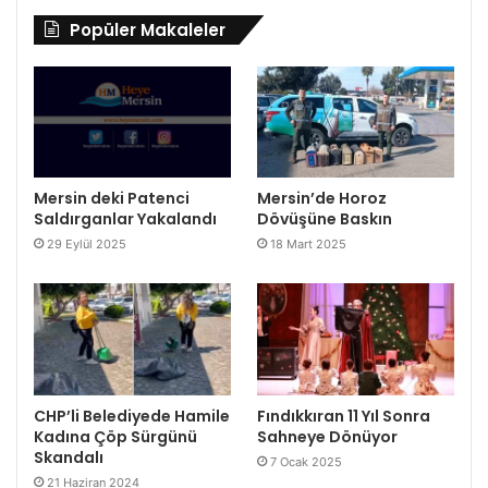
Popüler Makaleler
Mersin deki Patenci
Mersin’de Horoz
Saldırganlar Yakalandı
Dövüşüne Baskın
29 Eylül 2025
18 Mart 2025
CHP’li Belediyede Hamile
Fındıkkıran 11 Yıl Sonra
Kadına Çöp Sürgünü
Sahneye Dönüyor
Skandalı
7 Ocak 2025
21 Haziran 2024