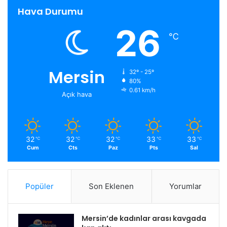
Hava Durumu
26
℃
Mersin
32º - 25º
80%
0.61 km/h
Açık hava
32
32
32
33
33
℃
℃
℃
℃
℃
Cum
Cts
Paz
Pts
Sal
Popüler
Son Eklenen
Yorumlar
Mersin’de kadınlar arası kavgada