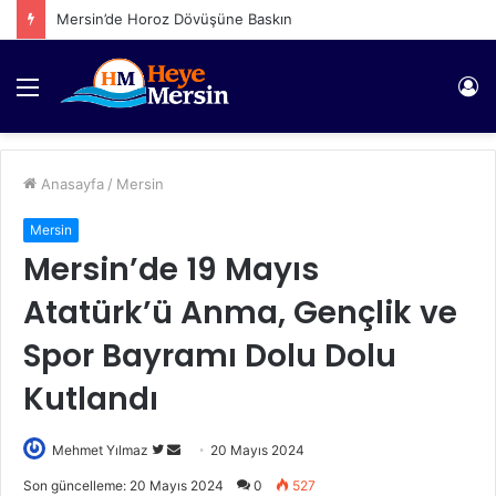
Mersin’de Horoz Dövüşüne Baskın
Menü
Gi
Anasayfa
/
Mersin
Mersin
Mersin’de 19 Mayıs
Atatürk’ü Anma, Gençlik ve
Spor Bayramı Dolu Dolu
Kutlandı
Twitter'da
Bir
Mehmet Yılmaz
20 Mayıs 2024
takip
e-
Son güncelleme: 20 Mayıs 2024
0
527