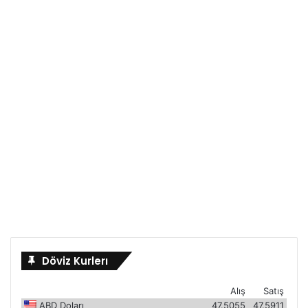
Döviz Kurlerı
Alış
Satış
ABD Doları
47.5055
47.5911