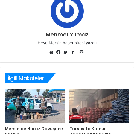
Mehmet Yılmaz
Heye Mersin haber sitesi yazarı
Instagram
Web
Facebook
Twitter
LinkedIn
sitesi
İlgili Makaleler
Mersin’de Horoz Dövüşüne
Tarsus’ta Kömür