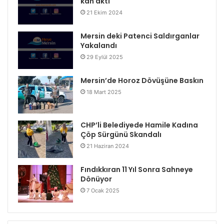
kan aktı
21 Ekim 2024
Mersin deki Patenci Saldırganlar
Yakalandı
29 Eylül 2025
Mersin’de Horoz Dövüşüne Baskın
18 Mart 2025
CHP’li Belediyede Hamile Kadına
Çöp Sürgünü Skandalı
21 Haziran 2024
Fındıkkıran 11 Yıl Sonra Sahneye
Dönüyor
7 Ocak 2025