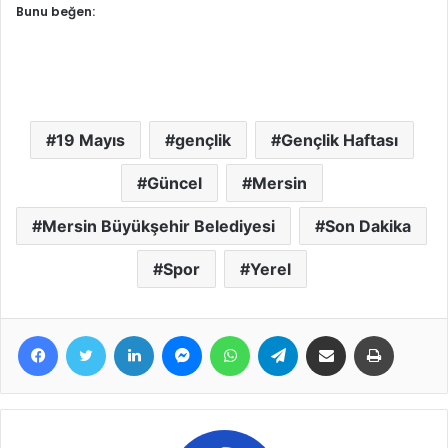
Bunu beğen:
19 Mayıs
gençlik
Gençlik Haftası
Güncel
Mersin
Mersin Büyükşehir Belediyesi
Son Dakika
Spor
Yerel
Facebook
Twitter
LinkedIn
Messenger
WhatsApp
Telegram
E-Posta ile paylaş
Yazdır