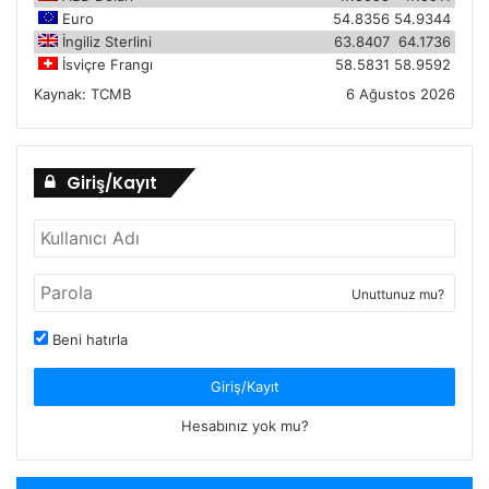
Euro
54.8356
54.9344
İngiliz Sterlini
63.8407
64.1736
İsviçre Frangı
58.5831
58.9592
Kaynak:
TCMB
6 Ağustos 2026
Giriş/Kayıt
Unuttunuz mu?
Beni hatırla
Giriş/Kayıt
Hesabınız yok mu?