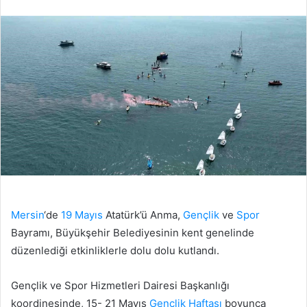
edin
posta
göndermek
Mersin
‘de
19 Mayıs
Atatürk’ü Anma,
Gençlik
ve
Spor
Bayramı, Büyükşehir Belediyesinin kent genelinde
düzenlediği etkinliklerle dolu dolu kutlandı.
Gençlik ve Spor Hizmetleri Dairesi Başkanlığı
koordinesinde, 15- 21 Mayıs
Gençlik Haftası
boyunca