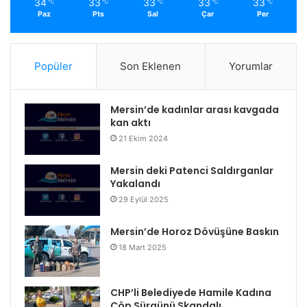
34
33
33
33
33
℃
℃
℃
℃
℃
Paz
Pts
Sal
Çar
Per
Popüler
Son Eklenen
Yorumlar
Mersin’de kadınlar arası kavgada
kan aktı
21 Ekim 2024
Mersin deki Patenci Saldırganlar
Yakalandı
29 Eylül 2025
Mersin’de Horoz Dövüşüne Baskın
18 Mart 2025
CHP’li Belediyede Hamile Kadına
Çöp Sürgünü Skandalı