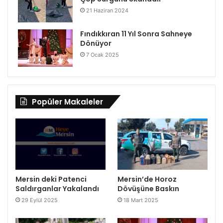
21 Haziran 2024
Fındıkkıran 11 Yıl Sonra Sahneye
Dönüyor
7 Ocak 2025
Popüler Makaleler
Mersin deki Patenci
Mersin’de Horoz
Saldırganlar Yakalandı
Dövüşüne Baskın
29 Eylül 2025
18 Mart 2025