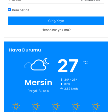
Beni hatırla
Giriş/Kayıt
Hesabınız yok mu?
Hava Durumu
27
℃
Mersin
34º - 25º
87%
2.82 km/h
Parçalı Bulutlu