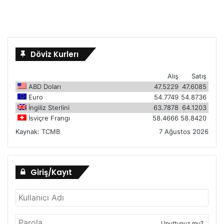
Döviz Kurlerı
Alış
Satış
ABD Doları
47.5229
47.6085
Euro
54.7749
54.8736
İngiliz Sterlini
63.7878
64.1203
İsviçre Frangı
58.4666
58.8420
Kaynak:
TCMB
7 Ağustos 2026
Giriş/Kayıt
Unuttunuz mu?