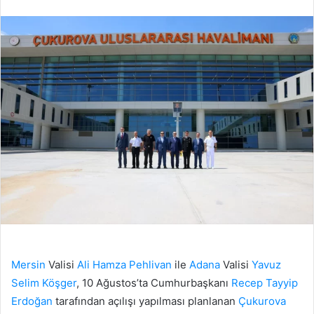
edin
posta
göndermek
Mersin
Valisi
Ali Hamza Pehlivan
ile
Adana
Valisi
Yavuz
Selim Köşger
, 10 Ağustos’ta Cumhurbaşkanı
Recep Tayyip
Erdoğan
tarafından açılışı yapılması planlanan
Çukurova