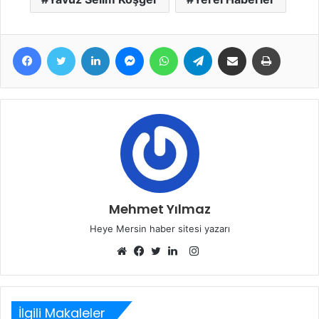
Facebook
Twitter
LinkedIn
Messenger
WhatsApp
Telegram
E-Posta ile paylaş
Yazdır
Mehmet Yılmaz
Heye Mersin haber sitesi yazarı
Instagram
Web
Facebook
Twitter
LinkedIn
sitesi
İlgili Makaleler