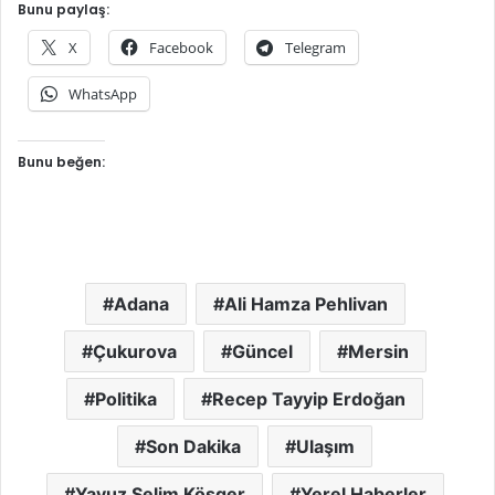
Bunu paylaş:
X
Facebook
Telegram
WhatsApp
Bunu beğen:
Adana
Ali Hamza Pehlivan
Çukurova
Güncel
Mersin
Politika
Recep Tayyip Erdoğan
Son Dakika
Ulaşım
Yavuz Selim Köşger
Yerel Haberler