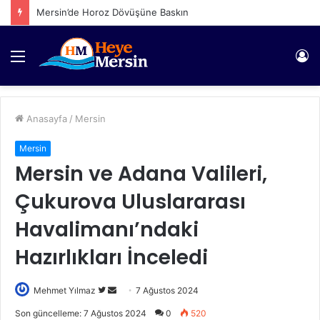
Mersin’de Horoz Dövüşüne Baskın
Menü
Gi
Anasayfa
/
Mersin
Mersin
Mersin ve Adana Valileri,
Çukurova Uluslararası
Havalimanı’ndaki
Hazırlıkları İnceledi
Twitter'da
Bir
Mehmet Yılmaz
7 Ağustos 2024
takip
e-
Son güncelleme: 7 Ağustos 2024
0
520