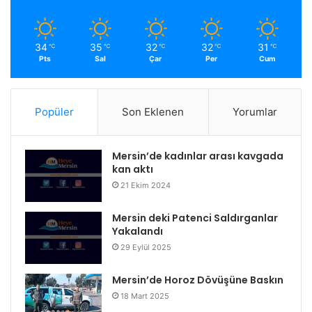
34
35
32
32
31
℃
℃
℃
℃
℃
Pts
Sal
Çar
Per
Cum
Popüler
Son Eklenen
Yorumlar
Mersin’de kadınlar arası kavgada
kan aktı
21 Ekim 2024
Mersin deki Patenci Saldırganlar
Yakalandı
29 Eylül 2025
Mersin’de Horoz Dövüşüne Baskın
18 Mart 2025