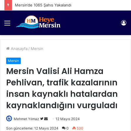
Mersin’de 1065 Şahıs Yakalandı
Menü
Gi
Anasayfa
/
Mersin
Mersin
Mersin Valisi Ali Hamza
Pehlivan, trafik kazalarının
insan kaynaklı hatalardan
kaynaklandığını vurguladı
Twitter'da
Bir
Mehmet Yılmaz
12 Mayıs 2024
takip
e-
Son güncelleme: 12 Mayıs 2024
0
530