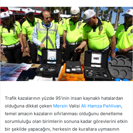
edin
posta
göndermek
Trafik kazalarının yüzde 95’inin insan kaynaklı hatalardan
olduğuna dikkat çeken
Mersin
Valisi
Ali Hamza Pehlivan
,
temel amacın kazaların sıfırlanması olduğunu denetleme
sorumluluğu olan birimlerin sonuna kadar görevlerini etkin
bir şekilde yapacağını, herkesin de kurallara uymasının