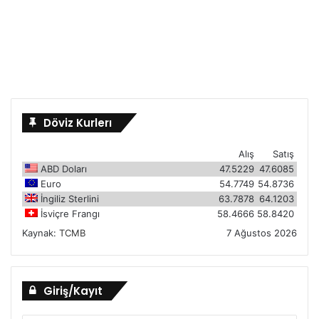
Döviz Kurlerı
Alış
Satış
ABD Doları
47.5229
47.6085
Euro
54.7749
54.8736
İngiliz Sterlini
63.7878
64.1203
İsviçre Frangı
58.4666
58.8420
Kaynak:
TCMB
7 Ağustos 2026
Giriş/Kayıt