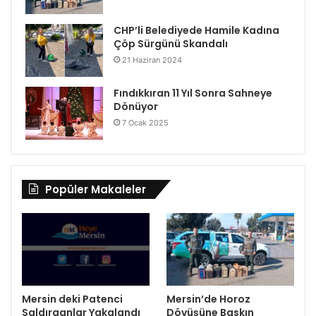
CHP’li Belediyede Hamile Kadına
Çöp Sürgünü Skandalı
21 Haziran 2024
Fındıkkıran 11 Yıl Sonra Sahneye
Dönüyor
7 Ocak 2025
Popüler Makaleler
Mersin deki Patenci
Mersin’de Horoz
Saldırganlar Yakalandı
Dövüşüne Baskın