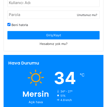
Unuttunuz mu?
Beni hatırla
Giriş/Kayıt
Hesabınız yok mu?
Hava Durumu
34
℃
Mersin
34º - 27º
51%
4.8 km/h
Açık hava