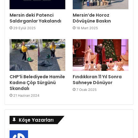
Mersin deki Patenci
Mersin’de Horoz
Saldırganlar Yakalandı
Dövüşüne Baskın
29 Eylül 2025
18 Mart 2025
CHP’li Belediyede Hamile
Fındıkkıran 11 Yıl Sonra
Kadına Çöp Sürgünü
Sahneye Dönüyor
Skandalı
7 Ocak 2025
21 Haziran 2024
Köşe Yazarları