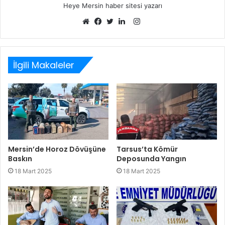
Heye Mersin haber sitesi yazarı
Instagram
Web
Facebook
Twitter
LinkedIn
sitesi
İlgili Makaleler
Mersin’de Horoz Dövüşüne
Tarsus’ta Kömür
Baskın
Deposunda Yangın
18 Mart 2025
18 Mart 2025