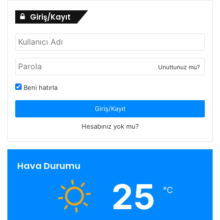
Giriş/Kayıt
Unuttunuz mu?
Beni hatırla
Giriş/Kayıt
Hesabınız yok mu?
Hava Durumu
25
℃