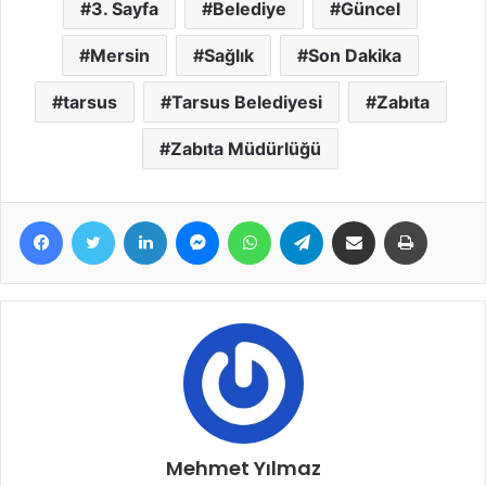
3. Sayfa
Belediye
Güncel
Mersin
Sağlık
Son Dakika
tarsus
Tarsus Belediyesi
Zabıta
Zabıta Müdürlüğü
Facebook
Twitter
LinkedIn
Messenger
WhatsApp
Telegram
E-Posta ile paylaş
Yazdır
Mehmet Yılmaz