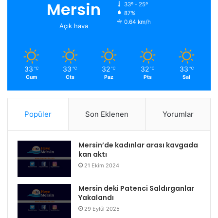
Mersin
33º - 25º
87%
0.64 km/h
Açık hava
33
33
32
32
33
℃
℃
℃
℃
℃
Cum
Cts
Paz
Pts
Sal
Popüler
Son Eklenen
Yorumlar
Mersin’de kadınlar arası kavgada
kan aktı
21 Ekim 2024
Mersin deki Patenci Saldırganlar
Yakalandı
29 Eylül 2025