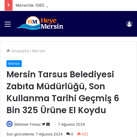
Mersin’de 1065 Şahıs Yakalandı
Menü
Gi
Anasayfa
/
Mersin
Mersin
Mersin Tarsus Belediyesi
Zabıta Müdürlüğü, Son
Kullanma Tarihi Geçmiş 6
Bin 325 Ürüne El Koydu
Twitter'da
Bir
Mehmet Yılmaz
7 Ağustos 2024
takip
e-
Son güncelleme: 7 Ağustos 2024
0
522