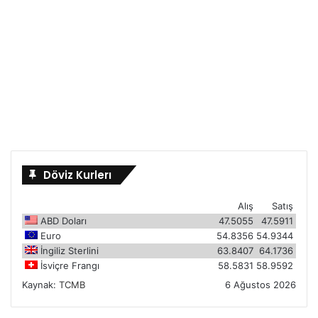
Döviz Kurlerı
Alış
Satış
ABD Doları
47.5055
47.5911
Euro
54.8356
54.9344
İngiliz Sterlini
63.8407
64.1736
İsviçre Frangı
58.5831
58.9592
Kaynak:
TCMB
6 Ağustos 2026