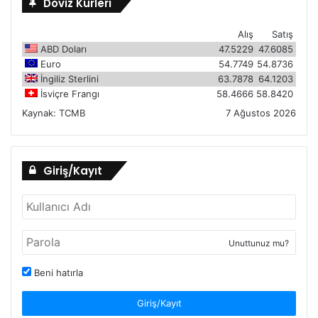
Döviz Kurlerı
Alış
Satış
ABD Doları
47.5229
47.6085
Euro
54.7749
54.8736
İngiliz Sterlini
63.7878
64.1203
İsviçre Frangı
58.4666
58.8420
Kaynak:
TCMB
7 Ağustos 2026
Giriş/Kayıt
Unuttunuz mu?
Beni hatırla
Giriş/Kayıt