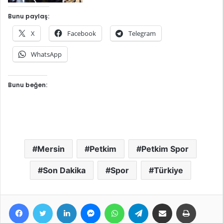
Bunu paylaş:
X
Facebook
Telegram
WhatsApp
Bunu beğen:
Mersin
Petkim
Petkim Spor
Son Dakika
Spor
Türkiye
Facebook
Twitter
LinkedIn
Messenger
WhatsApp
Telegram
E-Posta ile paylaş
Yazdır