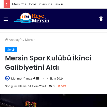
Mersin’de Horoz Dövüşüne Baskın
Menü
Gi
Anasayfa
/
Mersin
Mersin
Mersin Spor Kulübü İkinci
Galibiyetini Aldı
Twitter'da
Bir
Mehmet Yılmaz
14 Ekim 2024
takip
e-
Son güncelleme: 14 Ekim 2024
0
519
edin
posta
göndermek