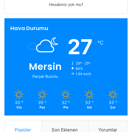
Hesabınız yok mu?
Hava Durumu
27
℃
Mersin
33º - 25º
84%
1.94 km/h
Parçalı Bulutlu
33
35
32
33
33
℃
℃
℃
℃
℃
Cts
Paz
Pts
Sal
Çar
Popüler
Son Eklenen
Yorumlar