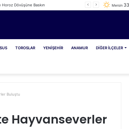
3
e Horoz Dövüşüne Baskın
Mersin
SUS
TOROSLAR
YENIŞEHIR
ANAMUR
DIĞER İLÇELER
ler Buluştu
’te Hayvanseverler