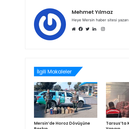
Mehmet Yılmaz
Heye Mersin haber sitesi yazarı
Instagram
Web
Facebook
Twitter
LinkedIn
sitesi
İlgili Makaleler
Mersin’de Horoz Dövüşüne
Tarsus’ta
Baskın
Yangın