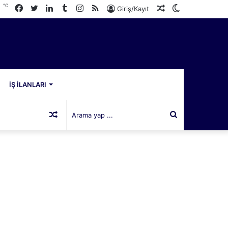
℃
Facebook
Twitter
LinkedIn
Tumblr
Instagram
RSS
Rastgele
Dış
3
Giriş/Kayıt
Makale
görünümü
değiştir
İŞ İLANLARI
Rastgele
Arama
Makale
yap
...