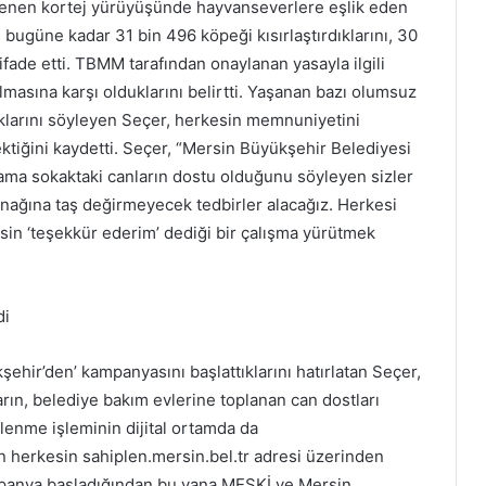
enlenen kortej yürüyüşünde hayvanseverlere eşlik eden
bugüne kadar 31 bin 496 köpeği kısırlaştırdıklarını, 30
ı ifade etti. TBMM tarafından onaylanan yasayla ilgili
asına karşı olduklarını belirtti. Yaşanan bazı olumsuz
dıklarını söyleyen Seçer, herkesin memnuniyetini
ktiğini kaydetti. Seçer, “Mersin Büyükşehir Belediyesi
 ama sokaktaki canların dostu olduğunu söyleyen sizler
tırnağına taş değirmeyecek tedbirler alacağız. Herkesi
esin ‘teşekkür ederim’ dediği bir çalışma yürütmek
di
hir’den’ kampanyasını başlattıklarını hatırlatan Seçer,
rın, belediye bakım evlerine toplanan can dostları
lenme işleminin dijital ortamda da
en herkesin sahiplen.mersin.bel.tr adresi üzerinden
ampanya başladığından bu yana MESKİ ve Mersin