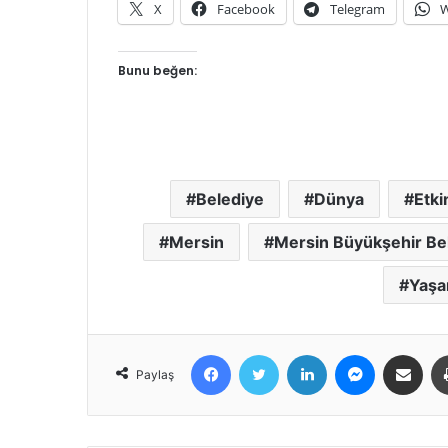
X
Facebook
Telegram
W
Bunu beğen:
Belediye
Dünya
Etki
Mersin
Mersin Büyükşehir Be
Yaş
Facebook
Twitter
LinkedIn
Messenger
E-Posta ile 
Paylaş