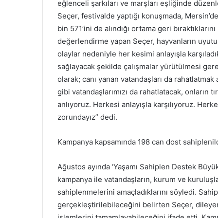
eğlenceli şarkıları ve marşları eşliğinde düz
Seçer, festivalde yaptığı konuşmada, Mersin’de 
bin 571’ini de alındığı ortama geri bıraktıkların
değerlendirme yapan Seçer, hayvanların uyutulm
olaylar nedeniyle her kesimi anlayışla karşıla
sağlayacak şekilde çalışmalar yürütülmesi gere
olarak; canı yanan vatandaşları da rahatlatmak
gibi vatandaşlarımızı da rahatlatacak, onların 
anlıyoruz. Herkesi anlayışla karşılıyoruz. Herk
zorundayız” dedi.
Kampanya kapsamında 198 can dost sahiplenil
Ağustos ayında ‘Yaşamı Sahiplen Destek Büyükşe
kampanya ile vatandaşların, kurum ve kuruluşla
sahiplenmelerini amaçladıklarını söyledi. Sahip
gerçekleştirilebileceğini belirten Seçer, diley
işlemlerini tamamlayabileceğini ifade etti. K