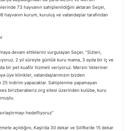
elerinde 73 hayvanın sahiplenildiğini aktaran Seçer,
8 hayvanın kurum, kuruluş ve vatandaşlar tarafından
or
aya devam ettiklerini vurgulayan Seçer, “Sizleri,
ıyoruz. 2 yıl süreyle günlük kuru mama, 3 ayda bir iç ve
yda bir pet kuaför hizmeti veriyoruz. Mersin Veteriner
ya üye klinikler, vatandaşlarımızın bizden
zde 25 indirim yapacaklar. Sahiplenme yapamayan
kes birizberaberiz.org sitesi üzerinden kulübe, kuru
onuştu.
ırlaştırmayı hedefliyoruz”
mete açıldığını, Kaşlı’da 30 dekar ve Silifke’de 15 dekar