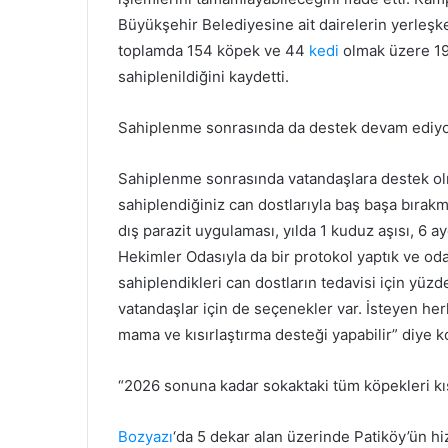
Büyükşehir Belediyesine ait dairelerin yerleşk
toplamda 154 köpek ve 44
kedi
olmak üzere 19
sahiplenildiğini kaydetti.
Sahiplenme sonrasında da destek devam ediy
Sahiplenme sonrasında vatandaşlara destek olm
sahiplendiğiniz can dostlarıyla baş başa bırakm
dış parazit uygulaması, yılda 1 kuduz aşısı, 6 a
Hekimler Odasıyla da bir protokol yaptık ve oda
sahiplendikleri can dostların tedavisi için yü
vatandaşlar için de seçenekler var. İsteyen her
mama ve kısırlaştırma desteği yapabilir” diye k
“2026 sonuna kadar sokaktaki tüm köpekleri kıs
Bozyazı
‘da 5 dekar alan üzerinde Patiköy’ün hiz