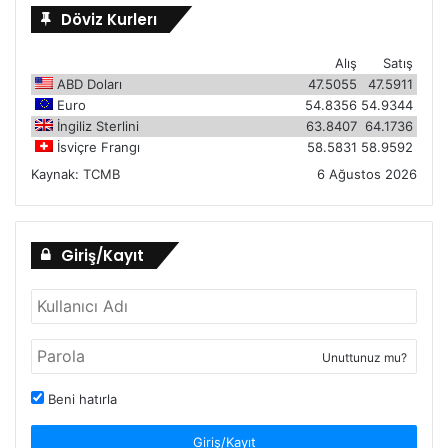
Döviz Kurlerı
Alış
Satış
ABD Doları
47.5055
47.5911
Euro
54.8356
54.9344
İngiliz Sterlini
63.8407
64.1736
İsviçre Frangı
58.5831
58.9592
Kaynak:
TCMB
6 Ağustos 2026
Giriş/Kayıt
Unuttunuz mu?
Beni hatırla
Giriş/Kayıt