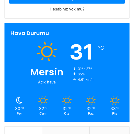
Hesabınız yok mu?
Hava Durumu
31
℃
Mersin
31º - 27º
65%
4.61 km/h
Açık hava
30
32
32
32
33
℃
℃
℃
℃
℃
Per
Cum
Cts
Paz
Pts