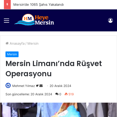
Mersin’de 1065 Şahıs Yakalandı
Menü
Gi
Anasayfa
/
Mersin
Mersin
Mersin Limanı’nda Rüşvet
Operasyonu
Twitter'da
Bir
Mehmet Yılmaz
20 Aralık 2024
takip
e-
Son güncelleme: 20 Aralık 2024
0
519
edin
posta
göndermek