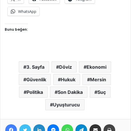
WhatsApp
Bunu beğen:
3. Sayfa
Döviz
Ekonomi
Güvenlik
Hukuk
Mersin
Politika
Son Dakika
Suç
Uyuşturucu
Facebook
Twitter
LinkedIn
Messenger
WhatsApp
Telegram
E-Posta ile paylaş
Yazdır