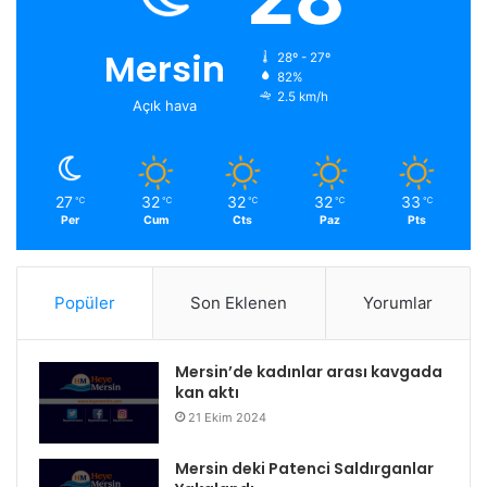
Mersin
28º - 27º
82%
2.5 km/h
Açık hava
27
32
32
32
33
℃
℃
℃
℃
℃
Per
Cum
Cts
Paz
Pts
Popüler
Son Eklenen
Yorumlar
Mersin’de kadınlar arası kavgada
kan aktı
21 Ekim 2024
Mersin deki Patenci Saldırganlar