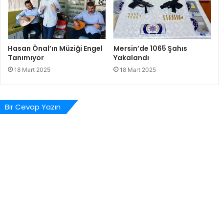
Hasan Önal’ın Müziği Engel
Mersin’de 1065 Şahıs
Tanımıyor
Yakalandı
18 Mart 2025
18 Mart 2025
Bir Cevap Yazın