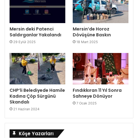
Mersin deki Patenci
Mersin’de Horoz
Saldırganlar Yakalandı
Dövüşüne Baskın
29 Eylül 2025
18 Mart 2025
CHP’li Belediyede Hamile
Fındıkkıran 11 Yıl Sonra
Kadına Çöp Sürgünü
Sahneye Dönüyor
Skandalı
7 Ocak 2025
21 Haziran 2024
Köşe Yazarları