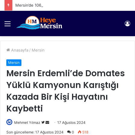
Mersin’de 1065 Şahıs Yakalandı
Menü
Gi
Anasayfa
/
Mersin
Mersin
Mersin Erdemli’de Domates
Yüklü Kamyonun Karıştığı
Kazada Bir Kişi Hayatını
Kaybetti
Twitter'da
Bir
Mehmet Yılmaz
17 Ağustos 2024
takip
e-
Son güncelleme: 17 Ağustos 2024
0
518