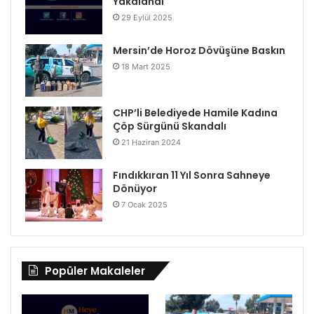
Yakalandı
29 Eylül 2025
Mersin’de Horoz Dövüşüne Baskın
18 Mart 2025
CHP’li Belediyede Hamile Kadına
Çöp Sürgünü Skandalı
21 Haziran 2024
Fındıkkıran 11 Yıl Sonra Sahneye
Dönüyor
7 Ocak 2025
Popüler Makaleler