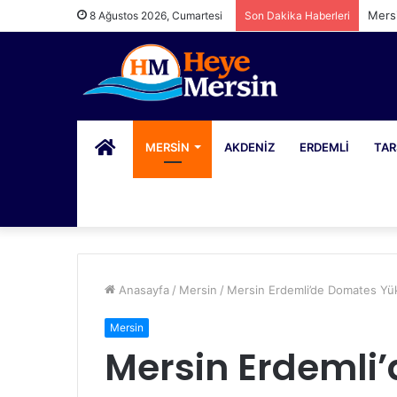
Mersi
8 Ağustos 2026, Cumartesi
Son Dakika Haberleri
PORTAL
MERSIN
AKDENIZ
ERDEMLI
TAR
Anasayfa
/
Mersin
/
Mersin Erdemli’de Domates Yük
Mersin
Mersin Erdemli