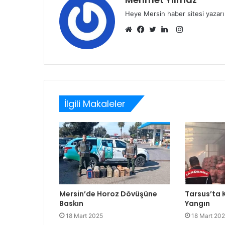
Heye Mersin haber sitesi yazarı
Instagram
Web
Facebook
Twitter
LinkedIn
sitesi
İlgili Makaleler
Mersin’de Horoz Dövüşüne
Tarsus’ta
Baskın
Yangın
18 Mart 2025
18 Mart 20