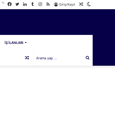
℃
Facebook
Twitter
LinkedIn
Tumblr
Instagram
RSS
Rastgele
Dış
1
Giriş/Kayıt
Makale
görünümü
değiştir
İŞ İLANLARI
Rastgele
Arama
Makale
yap
...