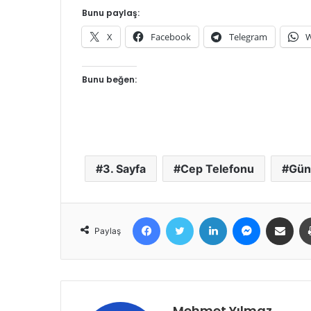
Bunu paylaş:
X
Facebook
Telegram
W
Bunu beğen:
3. Sayfa
Cep Telefonu
Gün
Facebook
Twitter
LinkedIn
Messenger
E-Posta ile 
Paylaş
Mehmet Yılmaz