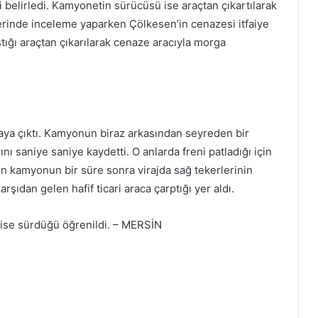
ni belirledi. Kamyonetin sürücüsü ise araçtan çıkartılarak
erinde inceleme yaparken Çölkesen’in cenazesi itfaiye
ıştığı araçtan çıkarılarak cenaze aracıyla morga
taya çıktı. Kamyonun biraz arkasından seyreden bir
nı saniye saniye kaydetti. O anlarda freni patladığı için
en kamyonun bir süre sonra virajda sağ tekerlerinin
rşıdan gelen hafif ticari araca çarptığı yer aldı.
 ise sürdüğü öğrenildi. – MERSİN