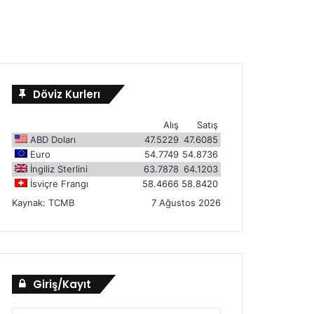
Döviz Kurlerı
Alış
Satış
ABD Doları
47.5229
47.6085
Euro
54.7749
54.8736
İngiliz Sterlini
63.7878
64.1203
İsviçre Frangı
58.4666
58.8420
Kaynak:
TCMB
7 Ağustos 2026
Giriş/Kayıt