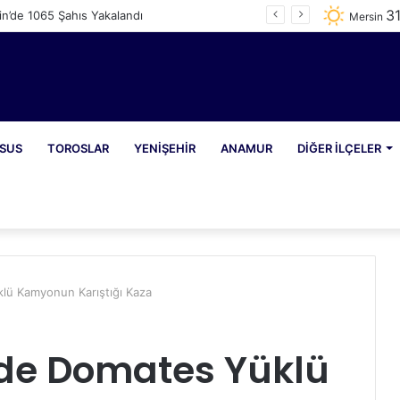
3
n’de 1065 Şahıs Yakalandı
Mersin
SUS
TOROSLAR
YENIŞEHIR
ANAMUR
DIĞER İLÇELER
lü Kamyonun Karıştığı Kaza
’de Domates Yüklü