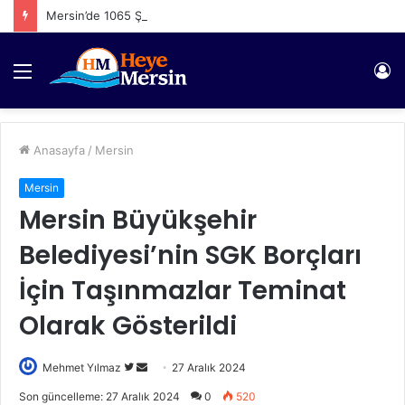
Mersin’de 1065 Şahıs Yakalandı
Menü
Gi
Anasayfa
/
Mersin
Mersin
Mersin Büyükşehir
Belediyesi’nin SGK Borçları
İçin Taşınmazlar Teminat
Olarak Gösterildi
Twitter'da
Bir
Mehmet Yılmaz
27 Aralık 2024
takip
e-
Son güncelleme: 27 Aralık 2024
0
520