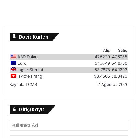
Döviz Kurlerı
Alış
Satış
ABD Doları
47.5229
47.6085
Euro
54.7749
54.8736
İngiliz Sterlini
63.7878
64.1203
İsviçre Frangı
58.4666
58.8420
Kaynak:
TCMB
7 Ağustos 2026
Giriş/Kayıt