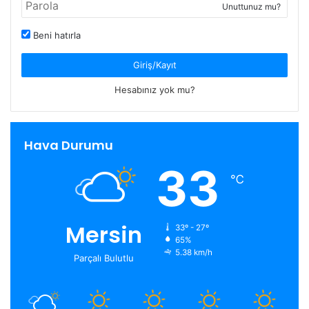
Unuttunuz mu?
Beni hatırla
Giriş/Kayıt
Hesabınız yok mu?
Hava Durumu
33
℃
Mersin
33º - 27º
65%
5.38 km/h
Parçalı Bulutlu