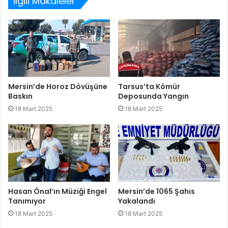
İlgili Makaleler
Mersin’de Horoz Dövüşüne
Tarsus’ta Kömür
Baskın
Deposunda Yangın
18 Mart 2025
18 Mart 2025
Hasan Önal’ın Müziği Engel
Mersin’de 1065 Şahıs
Tanımıyor
Yakalandı
18 Mart 2025
18 Mart 2025