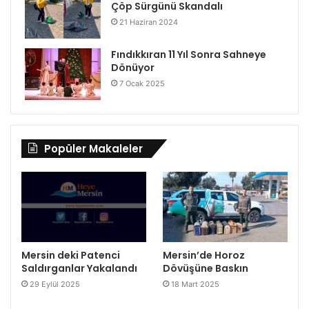
Çöp Sürgünü Skandalı
21 Haziran 2024
Fındıkkıran 11 Yıl Sonra Sahneye
Dönüyor
7 Ocak 2025
Popüler Makaleler
Mersin deki Patenci
Mersin’de Horoz
Saldırganlar Yakalandı
Dövüşüne Baskın
29 Eylül 2025
18 Mart 2025