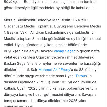
Büyükşehir Belediyesi’ne ait bazı taşınmazların teminat
gösterilmesiyle ilgili maddeler oy birliği ile kabul edildi.
Mersin Büyükşehir Belediye Meclisi’nin 2024 Yılı 1.
Olağanüstü Meclis Toplantısı, Büyükşehir Belediye Meclis
1. Başkan Vekili Ali Uyan başkanlığında gerçekleştirildi.
Meclis’te toplam 3 madde görüşüldü ve oy birliği ile kabul
edildi. Uyan, gündem dışı konuşmalar bölümünde
Büyükşehir Belediye Başkanı
Vahap Seçer
‘in geçen hafta
vefat eden kardeşi Uğurcan Seçer’e rahmet dileyerek,
Başkan Seçer’e, aile bireylerine ve sevenlerine başsağlığı
dileklerini iletti. Şair
Mehmet Akif Ersoy
‘u da 88. ölüm yıl
dönümünde saygı ve rahmetle anan Uyan,
Tarsus
‘un
düşman işgalinden kurtuluşunun 103. yıl dönümünü de
kutladı. Uyan, “2025 yılının ülkemize, bölgemize ve tüm
dünyaya barış ve huzur getirmesini diliyorum. Savaşsız,
barış ortamında bir dünya dileklerimle 2025 yılını
kutluyorum” dedi.