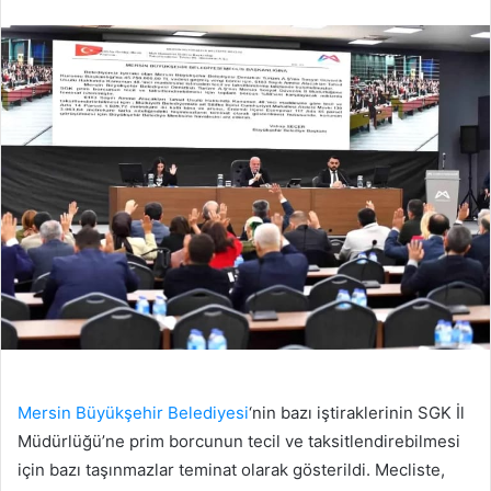
edin
posta
göndermek
Mersin Büyükşehir Belediyesi
‘nin bazı iştiraklerinin SGK İl
Müdürlüğü’ne prim borcunun tecil ve taksitlendirebilmesi
için bazı taşınmazlar teminat olarak gösterildi. Mecliste,