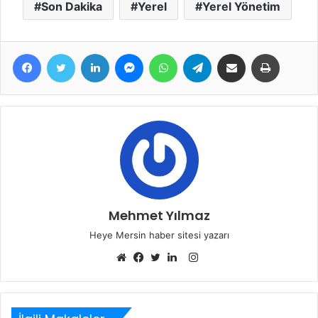
Son Dakika
Yerel
Yerel Yönetim
Facebook
Twitter
LinkedIn
Messenger
WhatsApp
Telegram
E-Posta ile paylaş
Yazdır
Mehmet Yılmaz
Heye Mersin haber sitesi yazarı
Instagram
Web
Facebook
Twitter
LinkedIn
sitesi