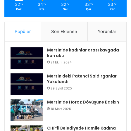
32
34
32
33
33
℃
℃
℃
℃
℃
Paz
Pts
Sal
Çar
Per
Popüler
Son Eklenen
Yorumlar
Mersin’de kadınlar arası kavgada
kan aktı
21 Ekim 2024
Mersin deki Patenci Saldırganlar
Yakalandı
29 Eylül 2025
Mersin’de Horoz Dövüşüne Baskın
18 Mart 2025
CHP’li Belediyede Hamile Kadına