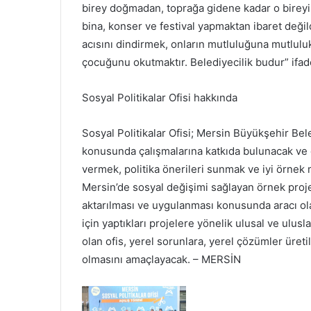
birey doğmadan, toprağa gidene kadar o bireyin y
bina, konser ve festival yapmaktan ibaret değil
acısını dindirmek, onların mutluluğuna mutlul
çocuğunu okutmaktır. Belediyecilik budur” ifade
Sosyal Politikalar Ofisi hakkında
Sosyal Politikalar Ofisi; Mersin Büyükşehir Bele
konusunda çalışmalarına katkıda bulunacak ve d
vermek, politika önerileri sunmak ve iyi örnek 
Mersin’de sosyal değişimi sağlayan örnek projele
aktarılması ve uygulanması konusunda aracı ol
için yaptıkları projelere yönelik ulusal ve ulus
olan ofis, yerel sorunlara, yerel çözümler üret
olmasını amaçlayacak. – MERSİN