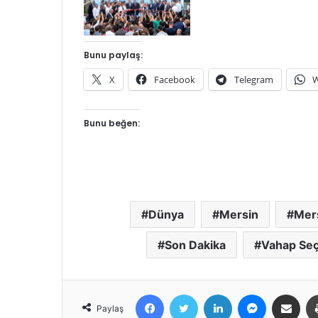
Bunu paylaş:
X
Facebook
Telegram
W
Bunu beğen:
Dünya
Mersin
Mers
Son Dakika
Vahap Se
Facebook
Twitter
LinkedIn
Messenger
E-Posta ile 
Paylaş