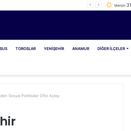
3
e 1065 Şahıs Yakalandı
Mersin
SUS
TOROSLAR
YENIŞEHIR
ANAMUR
DIĞER İLÇELER
n Sosyal Politikalar Ofisi Açılışı
hir