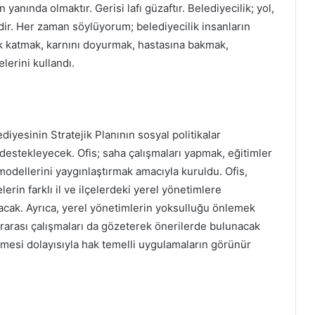
anında olmaktır. Gerisi lafı güzaftır. Belediyecilik; yol,
dir. Her zaman söylüyorum; belediyecilik insanların
uk katmak, karnını doyurmak, hastasına bakmak,
lerini kullandı.
diyesinin Stratejik Planının sosyal politikalar
estekleyecek. Ofis; saha çalışmaları yapmak, eğitimler
modellerini yaygınlaştırmak amacıyla kuruldu. Ofis,
rin farklı il ve ilçelerdeki yerel yönetimlere
acak. Ayrıca, yerel yönetimlerin yoksulluğu önlemek
lararası çalışmaları da gözeterek önerilerde bulunacak
ilmesi dolayısıyla hak temelli uygulamaların görünür