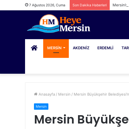
Mersin’d
7 Ağustos 2026, Cuma
Son Dakika Haberleri
PORTAL
MERSIN
AKDENIZ
ERDEMLI
TAR
Anasayfa
/
Mersin
/
Mersin Büyükşehir Belediyesi’nde
Mersin
Mersin Büyükşe