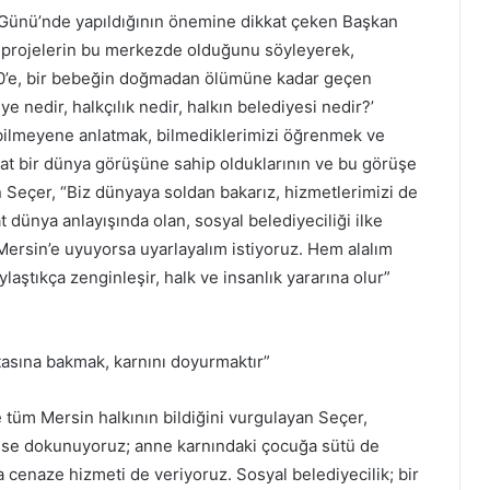
e Günü’nde yapıldığının önemine dikkat çeken Başkan
üm projelerin bu merkezde olduğunu söyleyerek,
70’e, bir bebeğin doğmadan ölümüne kadar geçen
e nedir, halkçılık nedir, halkın belediyesi nedir?’
, bilmeyene anlatmak, bilmediklerimizi öğrenmek ve
at bir dünya görüşüne sahip olduklarının ve bu görüşe
en Seçer, “Biz dünyaya soldan bakarız, hizmetlerimizi de
 dünya anlayışında olan, sosyal belediyeciliği ilke
 Mersin’e uyuyorsa uyarlayalım istiyoruz. Hem alalım
laştıkça zenginleşir, halk ve insanlık yararına olur”
stasına bakmak, karnını doyurmaktır”
 tüm Mersin halkının bildiğini vurgulayan Seçer,
kese dokunuyoruz; anne karnındaki çocuğa sütü de
 cenaze hizmeti de veriyoruz. Sosyal belediyecilik; bir