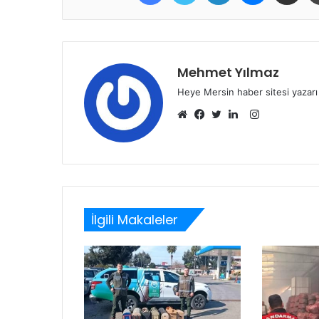
Mehmet Yılmaz
Heye Mersin haber sitesi yazarı
Instagram
Web
Facebook
Twitter
LinkedIn
sitesi
İlgili Makaleler