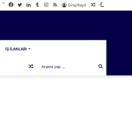
℃
Facebook
Twitter
LinkedIn
Tumblr
Instagram
RSS
Rastgele
Dış
1
Giriş/Kayıt
Makale
görünümü
değiştir
İŞ İLANLARI
Rastgele
Arama
Makale
yap
...