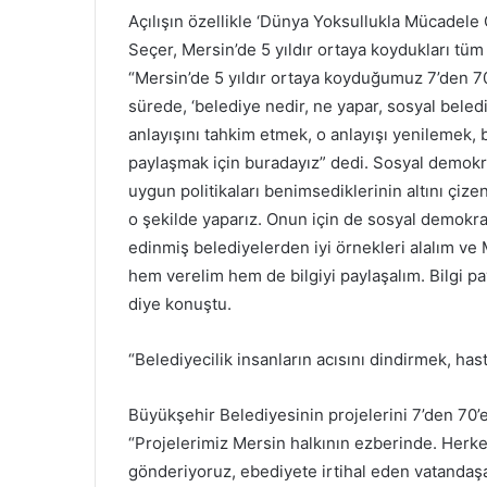
Açılışın özellikle ‘Dünya Yoksullukla Mücadel
Seçer, Mersin’de 5 yıldır ortaya koydukları t
“Mersin’de 5 yıldır ortaya koyduğumuz 7’den 
sürede, ‘belediye nedir, ne yapar, sosyal belediy
anlayışını tahkim etmek, o anlayışı yenilemek
paylaşmak için buradayız” dedi. Sosyal demokr
uygun politikaları benimsediklerinin altını çiz
o şekilde yaparız. Onun için de sosyal demokrat
edinmiş belediyelerden iyi örnekleri alalım ve
hem verelim hem de bilgiyi paylaşalım. Bilgi pay
diye konuştu.
“Belediyecilik insanların acısını dindirmek, ha
Büyükşehir Belediyesinin projelerini 7’den 70’e
“Projelerimiz Mersin halkının ezberinde. Her
gönderiyoruz, ebediyete irtihal eden vatandaşa