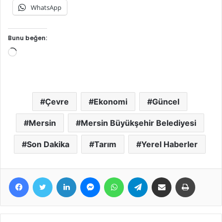
WhatsApp
Bunu beğen:
Yükleniyor...
Çevre
Ekonomi
Güncel
Mersin
Mersin Büyükşehir Belediyesi
Son Dakika
Tarım
Yerel Haberler
Facebook
Twitter
LinkedIn
Messenger
WhatsApp
Telegram
E-Posta ile paylaş
Yazdır