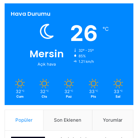
Hava Durumu
26
℃
Mersin
32º - 25º
85%
1.21 km/h
Açık hava
32
32
32
33
33
℃
℃
℃
℃
℃
Cum
Cts
Paz
Pts
Sal
Popüler
Son Eklenen
Yorumlar