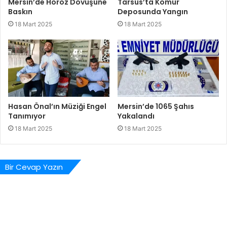
Mersin’de Horoz Dövüşüne
Tarsus’ta Kömür
Baskın
Deposunda Yangın
18 Mart 2025
18 Mart 2025
Hasan Önal’ın Müziği Engel
Mersin’de 1065 Şahıs
Tanımıyor
Yakalandı
18 Mart 2025
18 Mart 2025
Bir Cevap Yazın