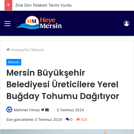
Zirai Don Felaketi Tarımı Vurdu
Menü
Gi
Anasayfa
/
Mersin
Mersin
Mersin Büyükşehir
Belediyesi Üreticilere Yerel
Buğday Tohumu Dağıtıyor
Twitter'da
Bir
Mehmet Yılmaz
5 Temmuz 2024
takip
e-
Son güncelleme: 5 Temmuz 2024
0
524
edin
posta
göndermek