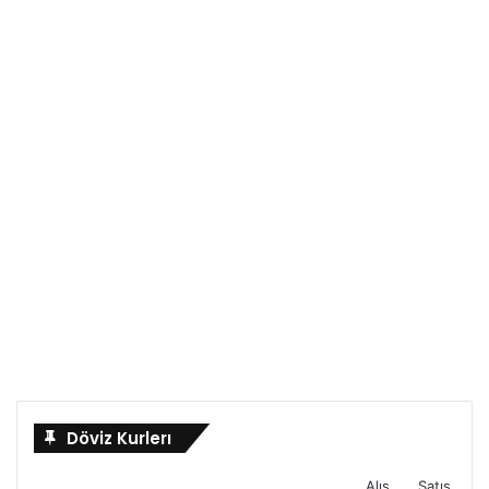
Döviz Kurlerı
Alış
Satış