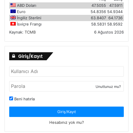
ABD Doları
47.5055
47.5911
Euro
54.8356
54.9344
İngiliz Sterlini
63.8407
64.1736
İsviçre Frangı
58.5831
58.9592
Kaynak:
TCMB
6 Ağustos 2026
Giriş/Kayıt
Unuttunuz mu?
Beni hatırla
Giriş/Kayıt
Hesabınız yok mu?