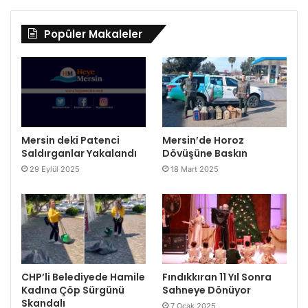
Popüler Makaleler
Mersin deki Patenci
Mersin’de Horoz
Saldırganlar Yakalandı
Dövüşüne Baskın
29 Eylül 2025
18 Mart 2025
CHP’li Belediyede Hamile
Fındıkkıran 11 Yıl Sonra
Kadına Çöp Sürgünü
Sahneye Dönüyor
Skandalı
7 Ocak 2025