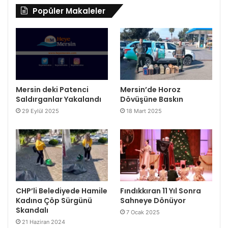
Popüler Makaleler
Mersin deki Patenci
Mersin’de Horoz
Saldırganlar Yakalandı
Dövüşüne Baskın
29 Eylül 2025
18 Mart 2025
CHP’li Belediyede Hamile
Fındıkkıran 11 Yıl Sonra
Kadına Çöp Sürgünü
Sahneye Dönüyor
Skandalı
7 Ocak 2025
21 Haziran 2024