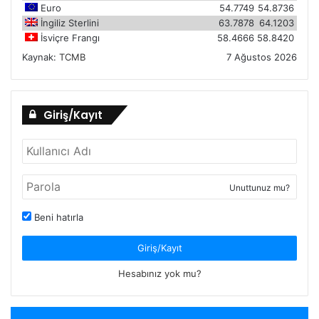
Euro
54.7749
54.8736
İngiliz Sterlini
63.7878
64.1203
İsviçre Frangı
58.4666
58.8420
Kaynak:
TCMB
7 Ağustos 2026
Giriş/Kayıt
Unuttunuz mu?
Beni hatırla
Giriş/Kayıt
Hesabınız yok mu?