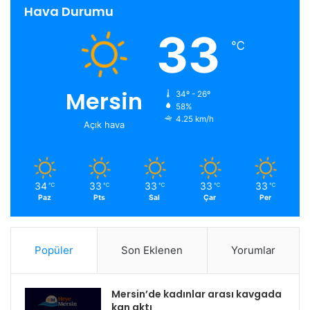
Hava Durumu
33
℃
Mersin
34º - 26º
58%
4.25 km/h
Açık hava
34
33
33
33
33
℃
℃
℃
℃
℃
Paz
Pts
Sal
Çar
Per
Popüler
Son Eklenen
Yorumlar
Mersin’de kadınlar arası kavgada
kan aktı