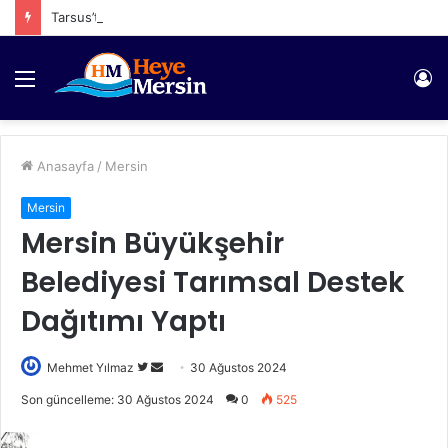
Tarsus’ta Kömür Deposunda Yangın
Menü
Gi
Anasayfa
/
Mersin
Mersin
Mersin Büyükşehir
Belediyesi Tarımsal Destek
Dağıtımı Yaptı
Twitter'da
Bir
Mehmet Yılmaz
30 Ağustos 2024
takip
e-
Son güncelleme: 30 Ağustos 2024
0
525
edin
posta
göndermek