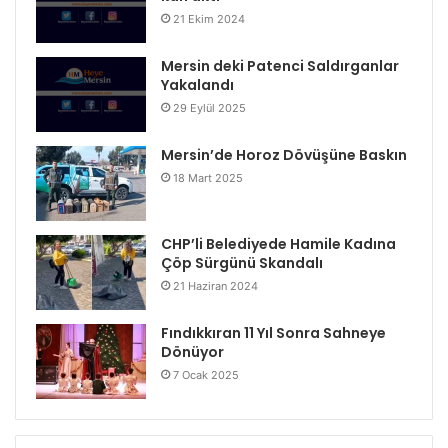
21 Ekim 2024
Mersin deki Patenci Saldırganlar
Yakalandı
29 Eylül 2025
Mersin’de Horoz Dövüşüne Baskın
18 Mart 2025
CHP’li Belediyede Hamile Kadına
Çöp Sürgünü Skandalı
21 Haziran 2024
Fındıkkıran 11 Yıl Sonra Sahneye
Dönüyor
7 Ocak 2025