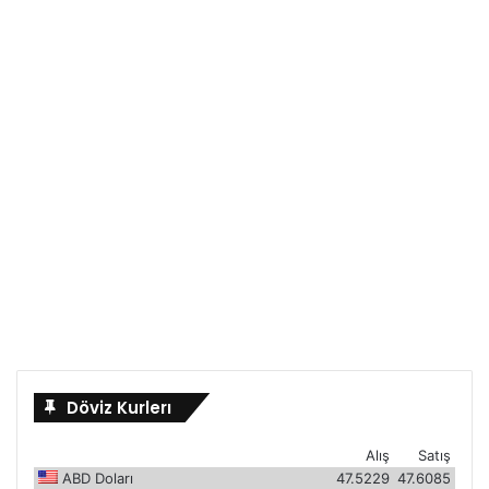
Döviz Kurlerı
Alış
Satış
ABD Doları
47.5229
47.6085