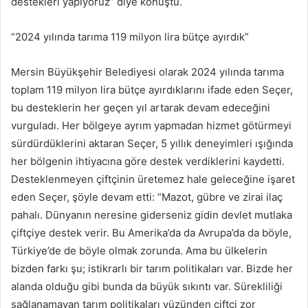
destekleri yapıyoruz” diye konuştu.
“2024 yılında tarıma 119 milyon lira bütçe ayırdık”
Mersin Büyükşehir Belediyesi olarak 2024 yılında tarıma
toplam 119 milyon lira bütçe ayırdıklarını ifade eden Seçer,
bu desteklerin her geçen yıl artarak devam edeceğini
vurguladı. Her bölgeye ayrım yapmadan hizmet götürmeyi
sürdürdüklerini aktaran Seçer, 5 yıllık deneyimleri ışığında
her bölgenin ihtiyacına göre destek verdiklerini kaydetti.
Desteklenmeyen çiftçinin üretemez hale geleceğine işaret
eden Seçer, şöyle devam etti: “Mazot, gübre ve zirai ilaç
pahalı. Dünyanın neresine giderseniz gidin devlet mutlaka
çiftçiye destek verir. Bu Amerika’da da Avrupa’da da böyle,
Türkiye’de de böyle olmak zorunda. Ama bu ülkelerin
bizden farkı şu; istikrarlı bir tarım politikaları var. Bizde her
alanda olduğu gibi bunda da büyük sıkıntı var. Sürekliliği
sağlanamayan tarım politikaları yüzünden çiftçi zor