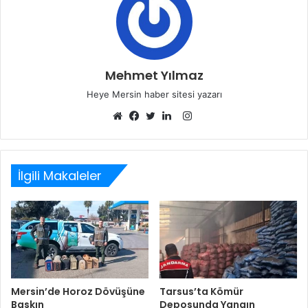
Mehmet Yılmaz
Heye Mersin haber sitesi yazarı
Instagram
Web
Facebook
Twitter
LinkedIn
sitesi
İlgili Makaleler
Mersin’de Horoz Dövüşüne
Tarsus’ta Kömür
Baskın
Deposunda Yangın