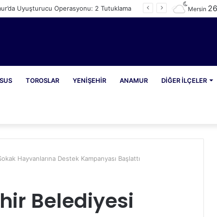
2
ur’da Uyuşturucu Operasyonu: 2 Tutuklama
Mersin
SUS
TOROSLAR
YENIŞEHIR
ANAMUR
DIĞER İLÇELER
Sokak Hayvanlarına Destek Kampanyası Başlattı
ir Belediyesi