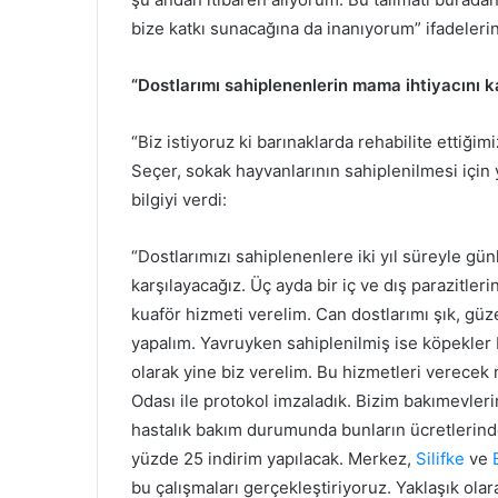
bize katkı sunacağına da inanıyorum” ifadelerin
“Dostlarımı sahiplenenlerin mama ihtiyacını k
“Biz istiyoruz ki barınaklarda rehabilite ettiği
Seçer, sokak hayvanlarının sahiplenilmesi için 
bilgiyi verdi:
“Dostlarımızı sahiplenenlere iki yıl süreyle gün
karşılayacağız. Üç ayda bir iç ve dış parazitleri
kuaför hizmeti verelim. Can dostlarımı şık, güze
yapalım. Yavruyken sahiplenilmiş ise köpekler b
olarak yine biz verelim. Bu hizmetleri verecek 
Odası ile protokol imzaladık. Bizim bakımevler
hastalık bakım durumunda bunların ücretlerind
yüzde 25 indirim yapılacak. Merkez,
Silifke
ve
bu çalışmaları gerçekleştiriyoruz. Yaklaşık ol