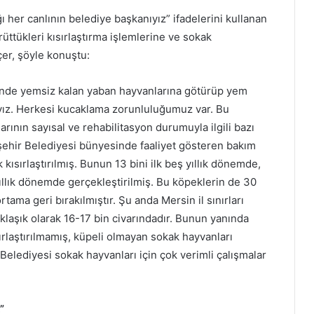
ğı her canlının belediye başkanıyız” ifadelerini kullanan
üttükleri kısırlaştırma işlemlerine ve sokak
eçer, şöyle konuştu:
lerinde yemsiz kalan yaban hayvanlarına götürüp yem
ıyız. Herkesi kucaklama zorunluluğumuz var. Bu
ının sayısal ve rehabilitasyon durumuyla ilgili bazı
ehir Belediyesi bünyesinde faaliyet gösteren bakım
kısırlaştırılmış. Bunun 13 bini ilk beş yıllık dönemde,
 yıllık dönemde gerçekleştirilmiş. Bu köpeklerin de 30
tama geri bırakılmıştır. Şu anda Mersin il sınırları
yaklaşık olarak 16-17 bin civarındadır. Bunun yanında
sırlaştırılmamış, küpeli olmayan sokak hayvanları
lediyesi sokak hayvanları için çok verimli çalışmalar
”