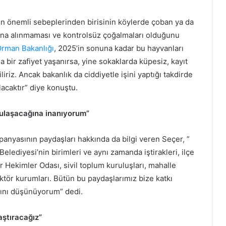
 önemli sebeplerinden birisinin köylerde çoban ya da
tına alınmaması ve kontrolsüz çoğalmaları olduğunu
Orman Bakanlığı
, 2025’in sonuna kadar bu hayvanları
a bir zafiyet yaşanırsa, yine sokaklarda küpesiz, kayıt
riz. Ancak bakanlık da ciddiyetle işini yaptığı takdirde
acaktır” diye konuştu.
 ulaşacağına inanıyorum”
anyasının paydaşları hakkında da bilgi veren Seçer, ”
lediyesi’nin birimleri ve aynı zamanda iştirakleri, ilçe
r Hekimler Odası, sivil toplum kuruluşları, mahalle
ektör kurumları. Bütün bu paydaşlarımız bize katkı
ğını düşünüyorum” dedi.
aştıracağız”