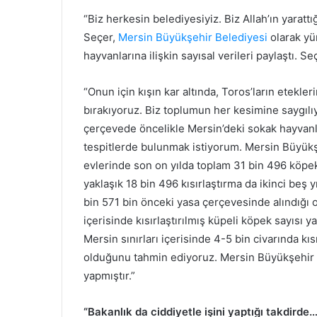
“Biz herkesin belediyesiyiz. Biz Allah’ın yarattı
Seçer,
Mersin Büyükşehir Belediyesi
olarak yür
hayvanlarına ilişkin sayısal verileri paylaştı. S
“Onun için kışın kar altında, Toros’ların etek
bırakıyoruz. Biz toplumun her kesimine saygıl
çerçevede öncelikle Mersin’deki sokak hayvanlar
tespitlerde bulunmak istiyorum. Mersin Büyükş
evlerinde son on yılda toplam 31 bin 496 köpek 
yaklaşık 18 bin 496 kısırlaştırma da ikinci beş
bin 571 bin önceki yasa çerçevesinde alındığı or
içerisinde kısırlaştırılmış küpeli köpek sayısı 
Mersin sınırları içerisinde 4-5 bin civarında kı
olduğunu tahmin ediyoruz. Mersin Büyükşehir Be
yapmıştır.”
“Bakanlık da ciddiyetle işini yaptığı takdirde…