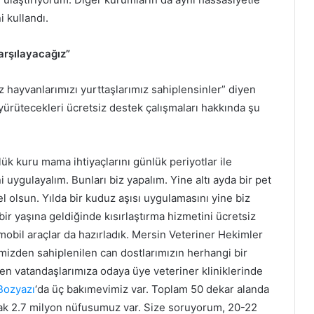
i kullandı.
arşılayacağız”
miz hayvanlarımızı yurttaşlarımız sahiplensinler” diyen
yürütecekleri ücretsiz destek çalışmaları hakkında şu
lük kuru mama ihtiyaçlarını günlük periyotlar ile
ni uygulayalım. Bunları biz yapalım. Yine altı ayda bir pet
l olsun. Yılda bir kuduz aşısı uygulamasını yine biz
ir yaşına geldiğinde kısırlaştırma hizmetini ücretsiz
mobil araçlar da hazırladık. Mersin Veteriner Hekimler
imizden sahiplenilen can dostlarımızın herhangi bir
en vatandaşlarımıza odaya üye veteriner kliniklerinde
Bozyazı
‘da üç bakımevimiz var. Toplam 50 dekar alanda
arak 2.7 milyon nüfusumuz var. Size soruyorum, 20-22