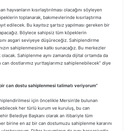
an hayvanların kısırlaştırılması olacağını söyleyen
peklerin toplanarak, bakımevlerinde kısırlaştırma
ayıt edilecek. Bu kayıtsız şartsız yapılması gereken bir
yapacağız. Böylece sahipsiz tüm köpeklerin
yısını asgari seviyeye düşüreceğiz. Sahiplendirme
mızın sahiplenmesine katkı sunacağız. Bu merkezler
ık olacak. Sahiplenme aynı zamanda dijital ortamda da
 can dostlarımız yurttaşlarımız sahiplenebilecek” diye
bir can dostu sahiplenmesi talimatı veriyorum”
hiplendirilmesi için öncelikle Mersin’de bulunan
lebilecek her türlü kurum ve kuruluş, bu can
ehir Belediye Başkanı olarak an itibariyle tüm
n her birine en az bir can dostumuzu sahiplenme kararını
 ulaştırıyorum. Diğer kurumların da aynı hassasiyetle