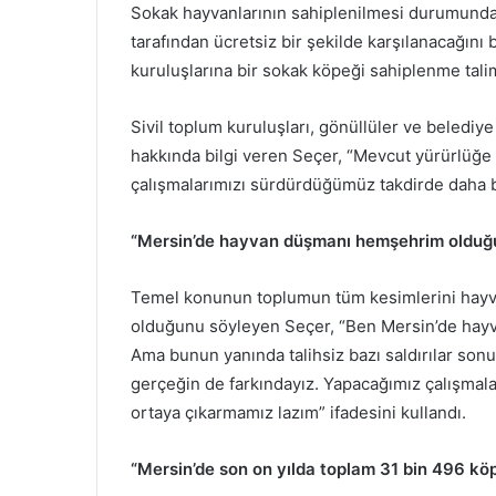
Sokak hayvanlarının sahiplenilmesi durumunda 
tarafından ücretsiz bir şekilde karşılanacağın
kuruluşlarına bir sokak köpeği sahiplenme talim
Sivil toplum kuruluşları, gönüllüler ve belediye 
hakkında bilgi veren Seçer, “Mevcut yürürlüğ
çalışmalarımızı sürdürdüğümüz takdirde daha b
“Mersin’de hayvan düşmanı hemşehrim oldu
Temel konunun toplumun tüm kesimlerini hayvan
olduğunu söyleyen Seçer, “Ben Mersin’de h
Ama bunun yanında talihsiz bazı saldırılar son
gerçeğin de farkındayız. Yapacağımız çalışma
ortaya çıkarmamız lazım” ifadesini kullandı.
“Mersin’de son on yılda toplam 31 bin 496 köpe