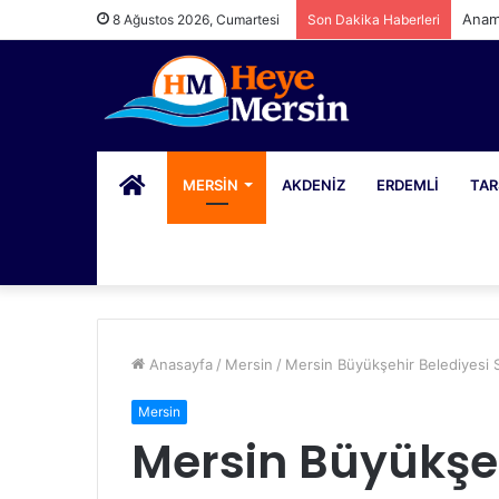
Anam
8 Ağustos 2026, Cumartesi
Son Dakika Haberleri
PORTAL
MERSIN
AKDENIZ
ERDEMLI
TAR
Anasayfa
/
Mersin
/
Mersin Büyükşehir Belediyesi 
Mersin
Mersin Büyükşeh