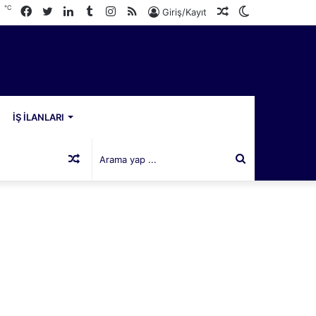
℃
Facebook
Twitter
LinkedIn
Tumblr
Instagram
RSS
Rastgele
Dış
6
Giriş/Kayıt
Makale
görünümü
değiştir
İŞ İLANLARI
Rastgele
Arama
Makale
yap
...