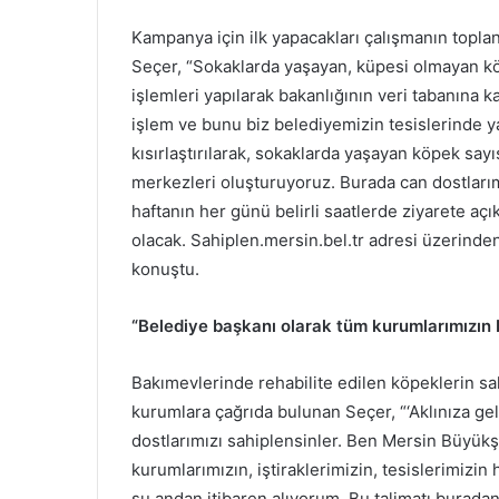
Kampanya için ilk yapacakları çalışmanın toplan
Seçer, “Sokaklarda yaşayan, küpesi olmayan kö
işlemleri yapılarak bakanlığının veri tabanına k
işlem ve bunu biz belediyemizin tesislerinde 
kısırlaştırılarak, sokaklarda yaşayan köpek sa
merkezleri oluşturuyoruz. Burada can dostları
haftanın her günü belirli saatlerde ziyarete aç
olacak. Sahiplen.mersin.bel.tr adresi üzerinden
konuştu.
“Belediye başkanı olarak tüm kurumlarımızın 
Bakımevlerinde rehabilite edilen köpeklerin sa
kurumlara çağrıda bulunan Seçer, “‘Aklınıza ge
dostlarımızı sahiplensinler. Ben Mersin Büyükş
kurumlarımızın, iştiraklerimizin, tesislerimizi
şu andan itibaren alıyorum. Bu talimatı buradan