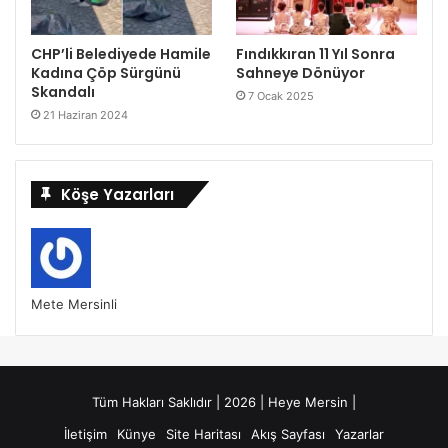
CHP’li Belediyede Hamile
Fındıkkıran 11 Yıl Sonra
Kadına Çöp Sürgünü
Sahneye Dönüyor
Skandalı
7 Ocak 2025
21 Haziran 2024
Köşe Yazarları
Mete Mersinli
Tüm Hakları Saklıdır | 2026 | Heye Mersin |
İletişim
Künye
Site Haritası
Akış Sayfası
Yazarlar