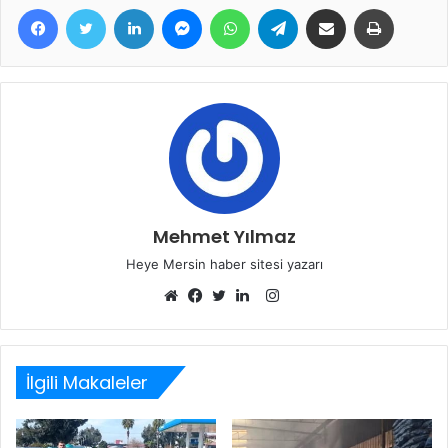
Facebook
Twitter
LinkedIn
Messenger
WhatsApp
Telegram
E-Posta ile paylaş
Yazdır
Mehmet Yılmaz
Heye Mersin haber sitesi yazarı
Instagram
Web
Facebook
Twitter
LinkedIn
sitesi
İlgili Makaleler