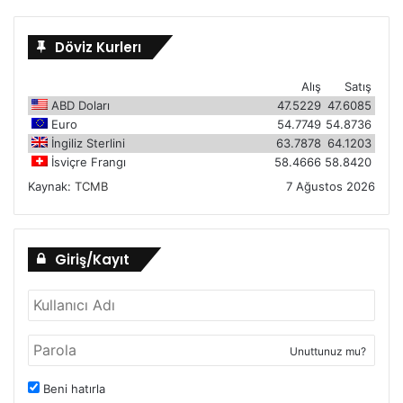
Döviz Kurlerı
Alış
Satış
ABD Doları
47.5229
47.6085
Euro
54.7749
54.8736
İngiliz Sterlini
63.7878
64.1203
İsviçre Frangı
58.4666
58.8420
Kaynak:
TCMB
7 Ağustos 2026
Giriş/Kayıt
Unuttunuz mu?
Beni hatırla