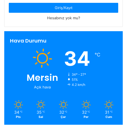
Giriş/Kayıt
Hesabınız yok mu?
Hava Durumu
34
℃
Mersin
34º - 27º
51%
4.2 km/h
Açık hava
34
35
32
32
31
℃
℃
℃
℃
℃
Pts
Sal
Çar
Per
Cum