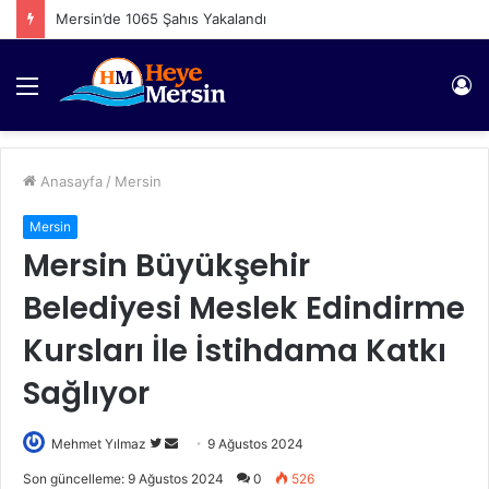
Mersin’de 1065 Şahıs Yakalandı
Menü
Gi
Anasayfa
/
Mersin
Mersin
Mersin Büyükşehir
Belediyesi Meslek Edindirme
Kursları İle İstihdama Katkı
Sağlıyor
Twitter'da
Bir
Mehmet Yılmaz
9 Ağustos 2024
takip
e-
Son güncelleme: 9 Ağustos 2024
0
526