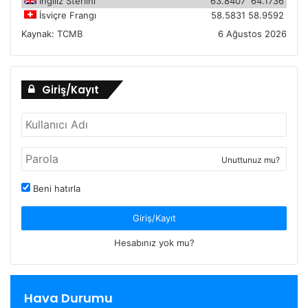
İngiliz Sterlini
63.8407
64.1736
İsviçre Frangı
58.5831
58.9592
Kaynak:
TCMB
6 Ağustos 2026
Giriş/Kayıt
Unuttunuz mu?
Beni hatırla
Giriş/Kayıt
Hesabınız yok mu?
Hava Durumu