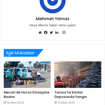
Mehmet Yılmaz
Heye Mersin haber sitesi yazarı
Instagram
Web
Facebook
Twitter
LinkedIn
sitesi
İlgili Makaleler
Mersin’de Horoz Dövüşüne
Tarsus’ta Kömür
Baskın
Deposunda Yangın
18 Mart 2025
18 Mart 2025