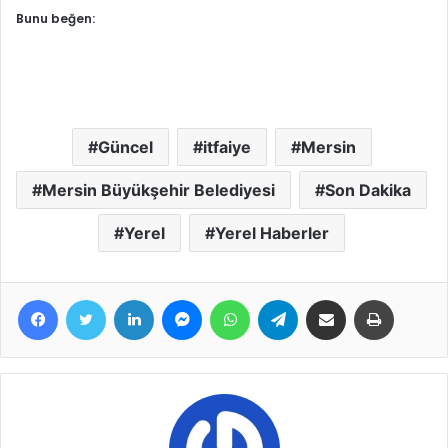
Bunu beğen:
Güncel
itfaiye
Mersin
Mersin Büyükşehir Belediyesi
Son Dakika
Yerel
Yerel Haberler
Facebook
Twitter
LinkedIn
Messenger
WhatsApp
Telegram
E-Posta ile paylaş
Yazdır