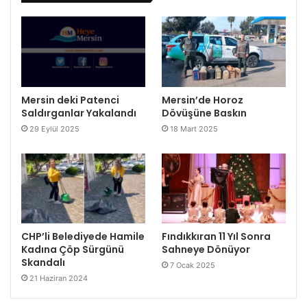
Mersin deki Patenci
Mersin’de Horoz
Saldırganlar Yakalandı
Dövüşüne Baskın
29 Eylül 2025
18 Mart 2025
CHP’li Belediyede Hamile
Fındıkkıran 11 Yıl Sonra
Kadına Çöp Sürgünü
Sahneye Dönüyor
Skandalı
7 Ocak 2025
21 Haziran 2024