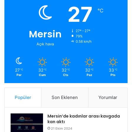
27
℃
Mersin
27º - 27º
79%
0.58 km/h
Açık hava
27
32
32
32
33
℃
℃
℃
℃
℃
Per
Cum
Cts
Paz
Pts
Popüler
Son Eklenen
Yorumlar
Mersin’de kadınlar arası kavgada
kan aktı
21 Ekim 2024