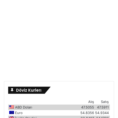
Döviz Kurlerı
Alış
Satış
ABD Doları
47.5055
47.5911
Euro
54.8356
54.9344