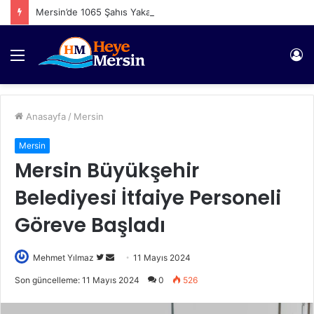
Mersin’de 1065 Şahıs Yakalandı
Menü
Gi
Anasayfa
/
Mersin
Mersin
Mersin Büyükşehir
Belediyesi İtfaiye Personeli
Göreve Başladı
Twitter'da
Bir
Mehmet Yılmaz
11 Mayıs 2024
takip
e-
Son güncelleme: 11 Mayıs 2024
0
526
edin
posta
göndermek