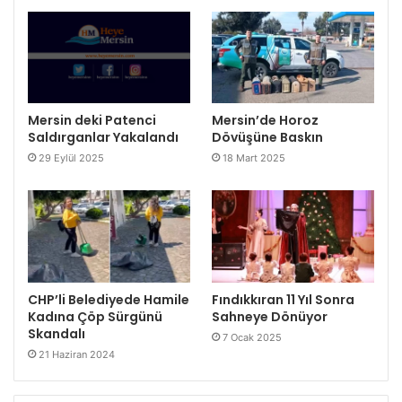
Mersin deki Patenci
Mersin’de Horoz
Saldırganlar Yakalandı
Dövüşüne Baskın
29 Eylül 2025
18 Mart 2025
CHP’li Belediyede Hamile
Fındıkkıran 11 Yıl Sonra
Kadına Çöp Sürgünü
Sahneye Dönüyor
Skandalı
7 Ocak 2025
21 Haziran 2024