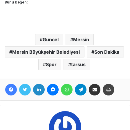
Bunu beğen:
Güncel
Mersin
Mersin Büyükşehir Belediyesi
Son Dakika
Spor
tarsus
Facebook
Twitter
LinkedIn
Messenger
WhatsApp
Telegram
E-Posta ile paylaş
Yazdır