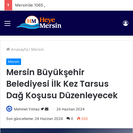
Mersin’de 1065 Şahıs Yakalandı
Menü
Gi
Anasayfa
/
Mersin
Mersin
Mersin Büyükşehir
Belediyesi İlk Kez Tarsus
Dağ Koşusu Düzenleyecek
Twitter'da
Bir
Mehmet Yılmaz
24 Haziran 2024
takip
e-
Son güncelleme: 24 Haziran 2024
0
520
edin
posta
göndermek