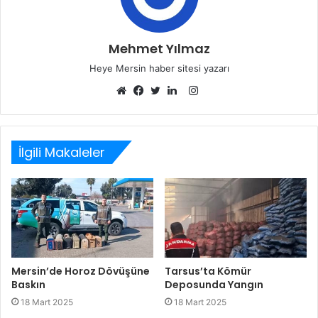
Mehmet Yılmaz
Heye Mersin haber sitesi yazarı
Instagram
Web
Facebook
Twitter
LinkedIn
sitesi
İlgili Makaleler
Mersin’de Horoz Dövüşüne
Tarsus’ta Kömür
Baskın
Deposunda Yangın
18 Mart 2025
18 Mart 2025