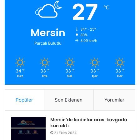
27
℃
Mersin
34º - 25º
89%
3.09 km/h
Parçalı Bulutlu
34
33
33
33
33
℃
℃
℃
℃
℃
Paz
Pts
Sal
Çar
Per
Popüler
Son Eklenen
Yorumlar
Mersin’de kadınlar arası kavgada
kan aktı
21 Ekim 2024