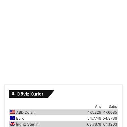
Döviz Kurlerı
Alış
Satış
ABD Doları
47.5229
47.6085
Euro
54.7749
54.8736
İngiliz Sterlini
63.7878
64.1203