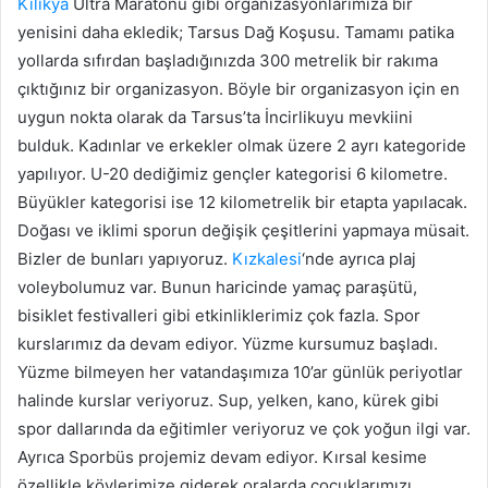
Kilikya
Ultra Maratonu gibi organizasyonlarımıza bir
yenisini daha ekledik; Tarsus Dağ Koşusu. Tamamı patika
yollarda sıfırdan başladığınızda 300 metrelik bir rakıma
çıktığınız bir organizasyon. Böyle bir organizasyon için en
uygun nokta olarak da Tarsus’ta İncirlikuyu mevkiini
bulduk. Kadınlar ve erkekler olmak üzere 2 ayrı kategoride
yapılıyor. U-20 dediğimiz gençler kategorisi 6 kilometre.
Büyükler kategorisi ise 12 kilometrelik bir etapta yapılacak.
Doğası ve iklimi sporun değişik çeşitlerini yapmaya müsait.
Bizler de bunları yapıyoruz.
Kızkalesi
‘nde ayrıca plaj
voleybolumuz var. Bunun haricinde yamaç paraşütü,
bisiklet festivalleri gibi etkinliklerimiz çok fazla. Spor
kurslarımız da devam ediyor. Yüzme kursumuz başladı.
Yüzme bilmeyen her vatandaşımıza 10’ar günlük periyotlar
halinde kurslar veriyoruz. Sup, yelken, kano, kürek gibi
spor dallarında da eğitimler veriyoruz ve çok yoğun ilgi var.
Ayrıca Sporbüs projemiz devam ediyor. Kırsal kesime
özellikle köylerimize giderek oralarda çocuklarımızı