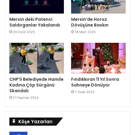
Mersin deki Patenci
Mersin’de Horoz
Saldırganlar Yakalandı
Dövüşüne Baskın
29 Eylül 2025
18 Mart 2025
CHP’li Belediyede Hamile
Fındıkkıran 11 Yıl Sonra
Kadına Çöp Sürgünü
Sahneye Dönüyor
Skandalı
7 Ocak 2025
21 Haziran 2024
Köşe Yazarları