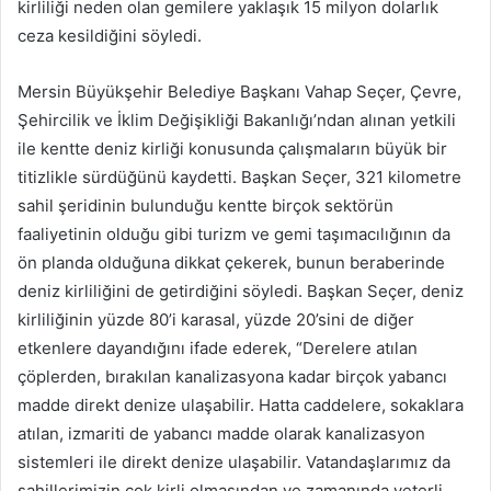
kirliliği neden olan gemilere yaklaşık 15 milyon dolarlık
ceza kesildiğini söyledi.
Mersin Büyükşehir Belediye Başkanı Vahap Seçer, Çevre,
Şehircilik ve İklim Değişikliği Bakanlığı’ndan alınan yetkili
ile kentte deniz kirliği konusunda çalışmaların büyük bir
titizlikle sürdüğünü kaydetti. Başkan Seçer, 321 kilometre
sahil şeridinin bulunduğu kentte birçok sektörün
faaliyetinin olduğu gibi turizm ve gemi taşımacılığının da
ön planda olduğuna dikkat çekerek, bunun beraberinde
deniz kirliliğini de getirdiğini söyledi. Başkan Seçer, deniz
kirliliğinin yüzde 80’i karasal, yüzde 20’sini de diğer
etkenlere dayandığını ifade ederek, “Derelere atılan
çöplerden, bırakılan kanalizasyona kadar birçok yabancı
madde direkt denize ulaşabilir. Hatta caddelere, sokaklara
atılan, izmariti de yabancı madde olarak kanalizasyon
sistemleri ile direkt denize ulaşabilir. Vatandaşlarımız da
sahillerimizin çok kirli olmasından ve zamanında yeterli