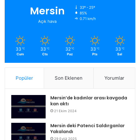
Mersin
33º - 25º
85%
0.71 km/h
Açık hava
33
33
32
33
33
℃
℃
℃
℃
℃
Cum
Cts
Paz
Pts
Sal
Popüler
Son Eklenen
Yorumlar
Mersin’de kadınlar arası kavgada
kan aktı
21 Ekim 2024
Mersin deki Patenci Saldırganlar
Yakalandı
29 Eylül 2025