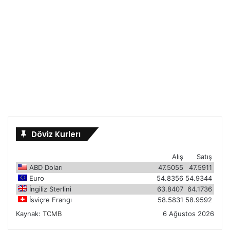
Döviz Kurlerı
Alış
Satış
ABD Doları
47.5055
47.5911
Euro
54.8356
54.9344
İngiliz Sterlini
63.8407
64.1736
İsviçre Frangı
58.5831
58.9592
Kaynak:
TCMB
6 Ağustos 2026