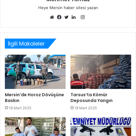
Heye Mersin haber sitesi yazarı
Instagram
Web
Facebook
Twitter
LinkedIn
sitesi
İlgili Makaleler
Mersin’de Horoz Dövüşüne
Tarsus’ta Kömür
Baskın
Deposunda Yangın
18 Mart 2025
18 Mart 2025