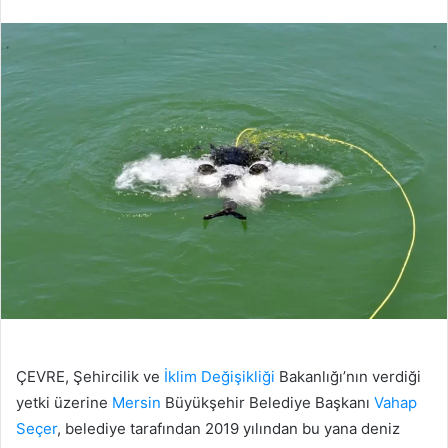
edin
posta
göndermek
ÇEVRE, Şehircilik ve
İklim Değişikliği
Bakanlığı’nın verdiği
yetki üzerine
Mersin
Büyükşehir Belediye Başkanı
Vahap
Seçer
, belediye tarafından 2019 yılından bu yana deniz