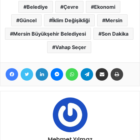
Belediye
Çevre
Ekonomi
Güncel
İklim Değişikliği
Mersin
Mersin Büyükşehir Belediyesi
Son Dakika
Vahap Seçer
Facebook
Twitter
LinkedIn
Messenger
WhatsApp
Telegram
E-Posta ile paylaş
Yazdır
Mehmet Yılmaz