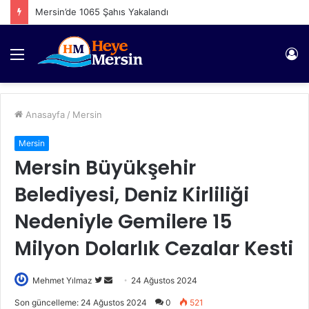
Mersin’de 1065 Şahıs Yakalandı
Menü
Gi
Anasayfa
/
Mersin
Mersin
Mersin Büyükşehir
Belediyesi, Deniz Kirliliği
Nedeniyle Gemilere 15
Milyon Dolarlık Cezalar Kesti
Twitter'da
Bir
Mehmet Yılmaz
24 Ağustos 2024
takip
e-
Son güncelleme: 24 Ağustos 2024
0
521