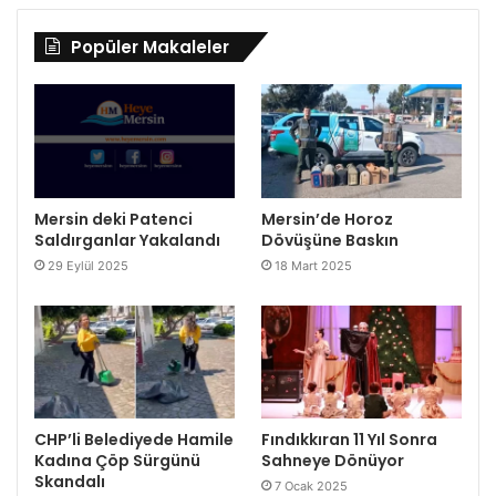
Popüler Makaleler
Mersin deki Patenci
Mersin’de Horoz
Saldırganlar Yakalandı
Dövüşüne Baskın
29 Eylül 2025
18 Mart 2025
CHP’li Belediyede Hamile
Fındıkkıran 11 Yıl Sonra
Kadına Çöp Sürgünü
Sahneye Dönüyor
Skandalı
7 Ocak 2025