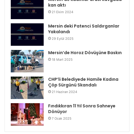
kan aktı
21 Ekim 2024
Mersin deki Patenci Saldırganlar
Yakalandı
29 Eylül 2025
Mersin’de Horoz Dövüşüne Baskın
18 Mart 2025
CHP’li Belediyede Hamile Kadına
Çöp Sürgünü Skandalı
21 Haziran 2024
Fındıkkıran 11 Yıl Sonra Sahneye
Dönüyor
7 Ocak 2025