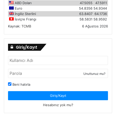
ABD Doları
47.5055
47.5911
Euro
54.8356
54.9344
İngiliz Sterlini
63.8407
64.1736
İsviçre Frangı
58.5831
58.9592
Kaynak:
TCMB
6 Ağustos 2026
Giriş/Kayıt
Unuttunuz mu?
Beni hatırla
Giriş/Kayıt
Hesabınız yok mu?