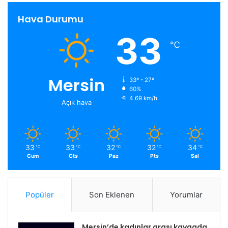
Hava Durumu
33
℃
Mersin
33º - 27º
60%
4.69 km/h
Açık hava
33
33
32
32
34
℃
℃
℃
℃
℃
Cum
Cts
Paz
Pts
Sal
Popüler
Son Eklenen
Yorumlar
Mersin’de kadınlar arası kavgada