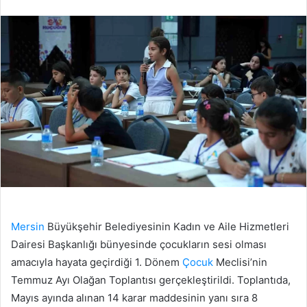
edin
posta
göndermek
Mersin
Büyükşehir Belediyesinin Kadın ve Aile Hizmetleri
Dairesi Başkanlığı bünyesinde çocukların sesi olması
amacıyla hayata geçirdiği 1. Dönem
Çocuk
Meclisi’nin
Temmuz Ayı Olağan Toplantısı gerçekleştirildi. Toplantıda,
Mayıs ayında alınan 14 karar maddesinin yanı sıra 8