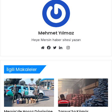
Mehmet Yılmaz
Heye Mersin haber sitesi yazarı
Instagram
Web
Facebook
Twitter
LinkedIn
sitesi
İlgili Makaleler
Mersin’de Horoz Dövüşüne
Tarsus’ta Kömür