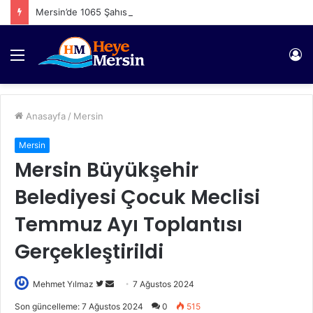
Mersin’de 1065 Şahıs Yakalandı
Menü
Gi
Anasayfa
/
Mersin
Mersin
Mersin Büyükşehir
Belediyesi Çocuk Meclisi
Temmuz Ayı Toplantısı
Gerçekleştirildi
Twitter'da
Bir
Mehmet Yılmaz
7 Ağustos 2024
takip
e-
Son güncelleme: 7 Ağustos 2024
0
515