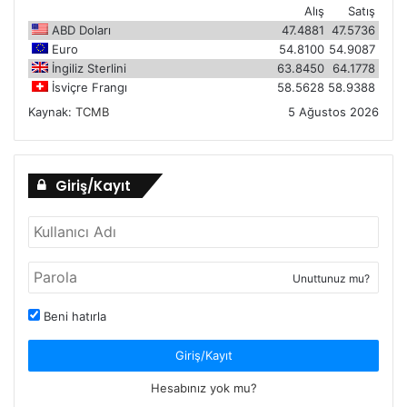
Alış
Satış
ABD Doları
47.4881
47.5736
Euro
54.8100
54.9087
İngiliz Sterlini
63.8450
64.1778
İsviçre Frangı
58.5628
58.9388
Kaynak:
TCMB
5 Ağustos 2026
Giriş/Kayıt
Unuttunuz mu?
Beni hatırla
Giriş/Kayıt
Hesabınız yok mu?