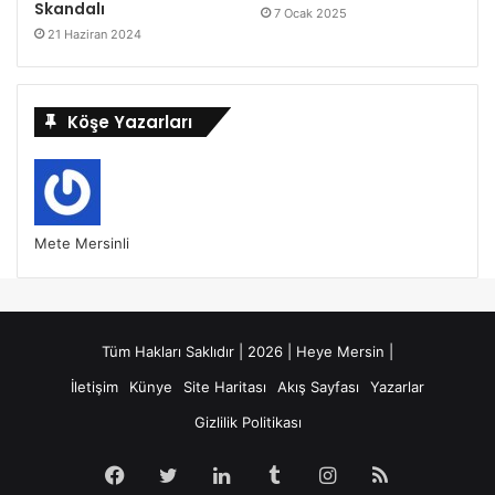
Skandalı
7 Ocak 2025
21 Haziran 2024
Köşe Yazarları
Mete Mersinli
Tüm Hakları Saklıdır | 2026 | Heye Mersin |
İletişim
Künye
Site Haritası
Akış Sayfası
Yazarlar
Gizlilik Politikası
Facebook
Twitter
LinkedIn
Tumblr
Instagram
RSS