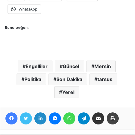
WhatsApp
Bunu beğen:
Engelliler
Güncel
Mersin
Politika
Son Dakika
tarsus
Yerel
Facebook
Twitter
LinkedIn
Messenger
WhatsApp
Telegram
E-Posta ile paylaş
Yazdır