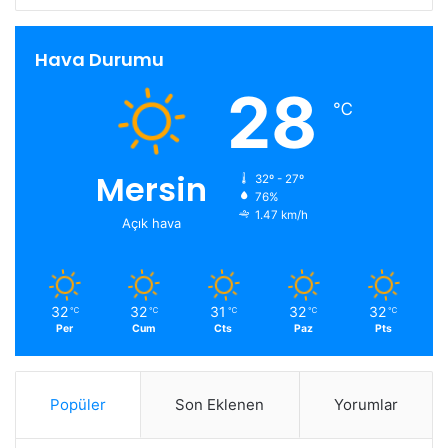
Hava Durumu
28
℃
Mersin
32º - 27º
76%
1.47 km/h
Açık hava
32
32
31
32
32
℃
℃
℃
℃
℃
Per
Cum
Cts
Paz
Pts
Popüler
Son Eklenen
Yorumlar