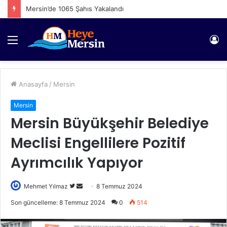
Mersin’de 1065 Şahıs Yakalandı
Menü
Gi
Anasayfa
/
Mersin
Mersin
Mersin Büyükşehir Belediye
Meclisi Engellilere Pozitif
Ayrımcılık Yapıyor
Twitter'da
Bir
Mehmet Yılmaz
8 Temmuz 2024
takip
e-
Son güncelleme: 8 Temmuz 2024
0
514
edin
posta
göndermek