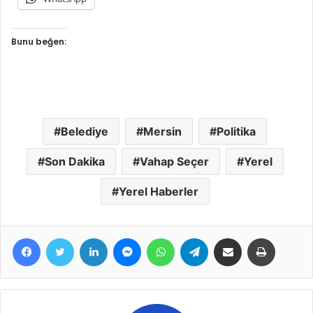
Bunu beğen:
Belediye
Mersin
Politika
Son Dakika
Vahap Seçer
Yerel
Yerel Haberler
Facebook
Twitter
LinkedIn
Messenger
WhatsApp
Telegram
E-Posta ile paylaş
Yazdır