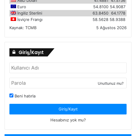
ABD Doları
47.4881
47.5736
Euro
54.8100
54.9087
İngiliz Sterlini
63.8450
64.1778
İsviçre Frangı
58.5628
58.9388
Kaynak:
TCMB
5 Ağustos 2026
Giriş/Kayıt
Unuttunuz mu?
Beni hatırla
Giriş/Kayıt
Hesabınız yok mu?