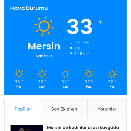
Hava Durumu
33
℃
Mersin
33º - 27º
61%
4.46 km/h
Açık hava
33
32
31
32
32
℃
℃
℃
℃
℃
Per
Cum
Cts
Paz
Pts
Popüler
Son Eklenen
Yorumlar
Mersin’de kadınlar arası kavgada