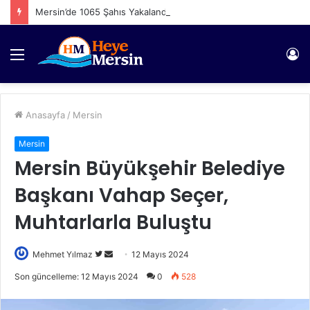
Mersin’de 1065 Şahıs Yakalandı
Menü
Gi
Anasayfa
/
Mersin
Mersin
Mersin Büyükşehir Belediye
Başkanı Vahap Seçer,
Muhtarlarla Buluştu
Twitter'da
Bir
Mehmet Yılmaz
12 Mayıs 2024
takip
e-
Son güncelleme: 12 Mayıs 2024
0
528
edin
posta
göndermek