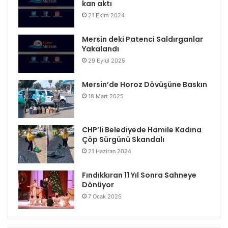
kan aktı
21 Ekim 2024
Mersin deki Patenci Saldırganlar
Yakalandı
29 Eylül 2025
Mersin’de Horoz Dövüşüne Baskın
18 Mart 2025
CHP’li Belediyede Hamile Kadına
Çöp Sürgünü Skandalı
21 Haziran 2024
Fındıkkıran 11 Yıl Sonra Sahneye
Dönüyor
7 Ocak 2025