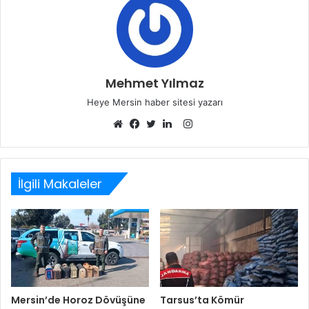
Mehmet Yılmaz
Heye Mersin haber sitesi yazarı
Instagram
Web
Facebook
Twitter
LinkedIn
sitesi
İlgili Makaleler
Mersin’de Horoz Dövüşüne
Tarsus’ta Kömür