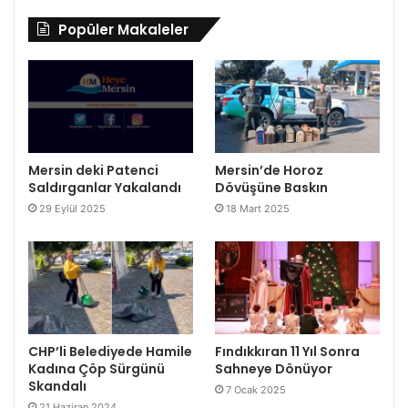
Popüler Makaleler
Mersin deki Patenci
Mersin’de Horoz
Saldırganlar Yakalandı
Dövüşüne Baskın
29 Eylül 2025
18 Mart 2025
CHP’li Belediyede Hamile
Fındıkkıran 11 Yıl Sonra
Kadına Çöp Sürgünü
Sahneye Dönüyor
Skandalı
7 Ocak 2025
21 Haziran 2024