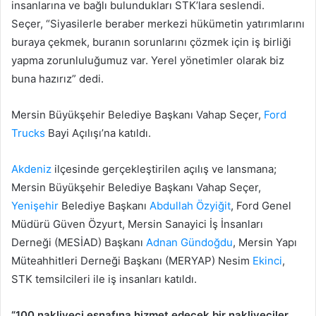
insanlarına ve bağlı bulundukları STK’lara seslendi.
Seçer, “Siyasilerle beraber merkezi hükümetin yatırımlarını
buraya çekmek, buranın sorunlarını çözmek için iş birliği
yapma zorunluluğumuz var. Yerel yönetimler olarak biz
buna hazırız” dedi.
Mersin Büyükşehir Belediye Başkanı Vahap Seçer,
Ford
Trucks
Bayi Açılışı’na katıldı.
Akdeniz
ilçesinde gerçekleştirilen açılış ve lansmana;
Mersin Büyükşehir Belediye Başkanı Vahap Seçer,
Yenişehir
Belediye Başkanı
Abdullah Özyiğit
, Ford Genel
Müdürü Güven Özyurt, Mersin Sanayici İş İnsanları
Derneği (MESİAD) Başkanı
Adnan Gündoğdu
, Mersin Yapı
Müteahhitleri Derneği Başkanı (MERYAP) Nesim
Ekinci
,
STK temsilcileri ile iş insanları katıldı.
“100 nakliyeci esnafına hizmet edecek bir nakliyeciler