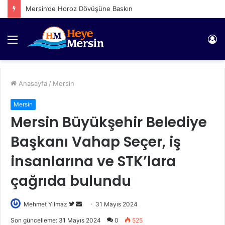
Mersin’de Horoz Dövüşüne Baskın
Menü
Gi
Anasayfa
/
Mersin
Mersin
Mersin Büyükşehir Belediye
Başkanı Vahap Seçer, iş
insanlarına ve STK’lara
çağrıda bulundu
Twitter'da
Bir
Mehmet Yılmaz
31 Mayıs 2024
takip
e-
Son güncelleme: 31 Mayıs 2024
0
525