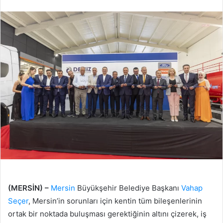
edin
posta
göndermek
(MERSİN) –
Mersin
Büyükşehir Belediye Başkanı
Vahap
Seçer
, Mersin’in sorunları için kentin tüm bileşenlerinin
ortak bir noktada buluşması gerektiğinin altını çizerek, iş