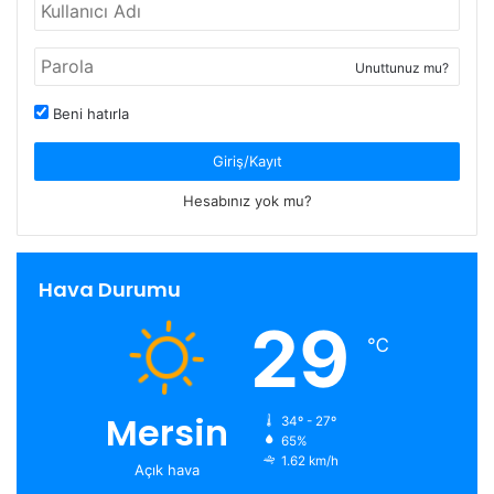
Unuttunuz mu?
Beni hatırla
Giriş/Kayıt
Hesabınız yok mu?
Hava Durumu
29
℃
Mersin
34º - 27º
65%
1.62 km/h
Açık hava