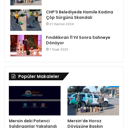
CHP’li Belediyede Hamile Kadına
Çöp Sürgünü Skandalı
21 Haziran 2024
Fındıkkıran 11 Yıl Sonra Sahneye
Dönüyor
7 Ocak 2025
Popüler Makaleler
Mersin deki Patenci
Mersin’de Horoz
Saldırganlar Yakalandı
Dövüşüne Baskın