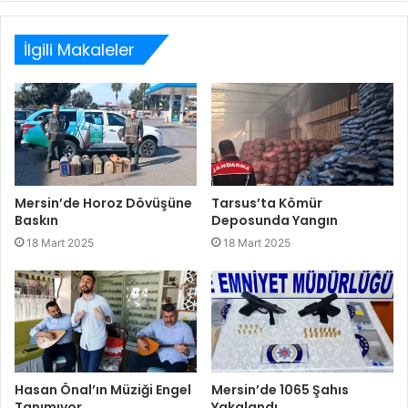
sitesi
İlgili Makaleler
Mersin’de Horoz Dövüşüne
Tarsus’ta Kömür
Baskın
Deposunda Yangın
18 Mart 2025
18 Mart 2025
Hasan Önal’ın Müziği Engel
Mersin’de 1065 Şahıs
Tanımıyor
Yakalandı