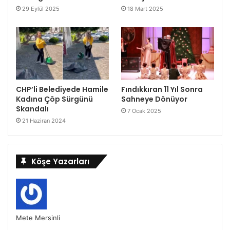
29 Eylül 2025
18 Mart 2025
CHP’li Belediyede Hamile
Fındıkkıran 11 Yıl Sonra
Kadına Çöp Sürgünü
Sahneye Dönüyor
Skandalı
7 Ocak 2025
21 Haziran 2024
Köşe Yazarları
Mete Mersinli