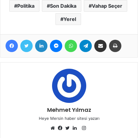
Politika
Son Dakika
Vahap Seçer
Yerel
Facebook
Twitter
LinkedIn
Messenger
WhatsApp
Telegram
E-Posta ile paylaş
Yazdır
Mehmet Yılmaz
Heye Mersin haber sitesi yazarı
Instagram
Web
Facebook
Twitter
LinkedIn