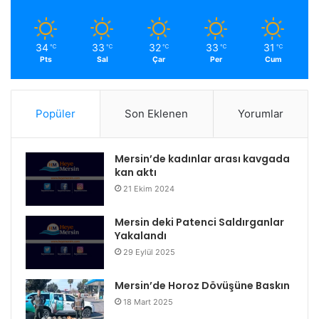
34
33
32
33
31
℃
℃
℃
℃
℃
Pts
Sal
Çar
Per
Cum
Popüler
Son Eklenen
Yorumlar
Mersin’de kadınlar arası kavgada
kan aktı
21 Ekim 2024
Mersin deki Patenci Saldırganlar
Yakalandı
29 Eylül 2025
Mersin’de Horoz Dövüşüne Baskın
18 Mart 2025