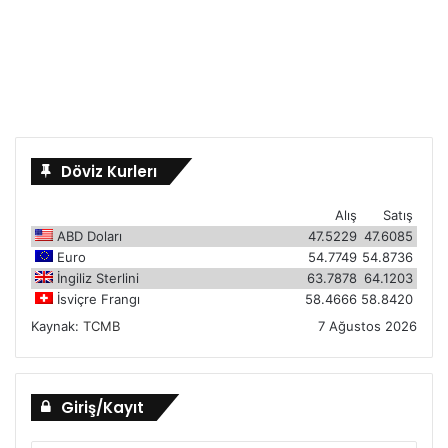
Döviz Kurlerı
Alış
Satış
ABD Doları
47.5229
47.6085
Euro
54.7749
54.8736
İngiliz Sterlini
63.7878
64.1203
İsviçre Frangı
58.4666
58.8420
Kaynak:
TCMB
7 Ağustos 2026
Giriş/Kayıt