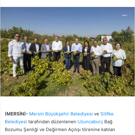
edin
posta
göndermek
(MERSİN)-
Mersin Büyükşehir Belediyesi
ve
Silifke
Belediyesi
tarafından düzenlenen
Uzuncaburç
Bağ
Bozumu Şenliği ve Değirmen Açılışı törenine katılan