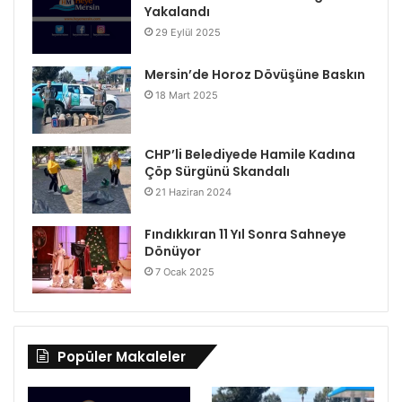
Yakalandı
29 Eylül 2025
Mersin’de Horoz Dövüşüne Baskın
18 Mart 2025
CHP’li Belediyede Hamile Kadına
Çöp Sürgünü Skandalı
21 Haziran 2024
Fındıkkıran 11 Yıl Sonra Sahneye
Dönüyor
7 Ocak 2025
Popüler Makaleler