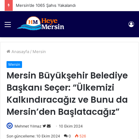
Mersin’de 1065 Şahıs Yakalandı
Menü
Gi
Anasayfa
/
Mersin
Mersin
Mersin Büyükşehir Belediye
Başkanı Seçer: “Ülkemizi
Kalkındıracağız ve Bunu da
Mersin’den Başlatacağız”
Twitter'da
Bir
Mehmet Yılmaz
10 Ekim 2024
takip
e-
Son güncelleme: 10 Ekim 2024
0
526