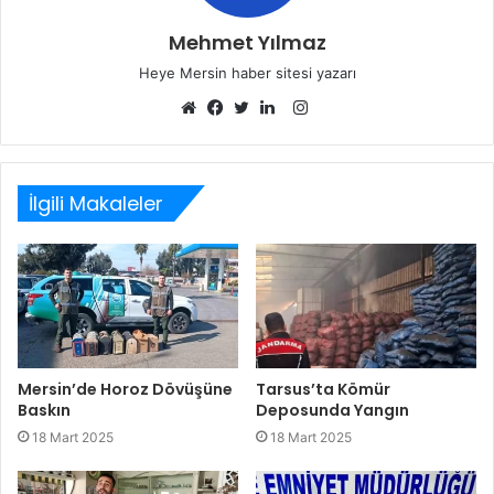
Mehmet Yılmaz
Heye Mersin haber sitesi yazarı
Instagram
Web
Facebook
Twitter
LinkedIn
sitesi
İlgili Makaleler
Mersin’de Horoz Dövüşüne
Tarsus’ta Kömür
Baskın
Deposunda Yangın
18 Mart 2025
18 Mart 2025