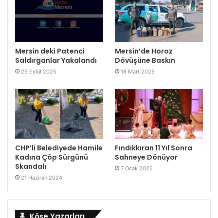
Mersin deki Patenci
Mersin’de Horoz
Saldırganlar Yakalandı
Dövüşüne Baskın
29 Eylül 2025
18 Mart 2025
CHP’li Belediyede Hamile
Fındıkkıran 11 Yıl Sonra
Kadına Çöp Sürgünü
Sahneye Dönüyor
Skandalı
7 Ocak 2025
21 Haziran 2024
Köşe Yazarları