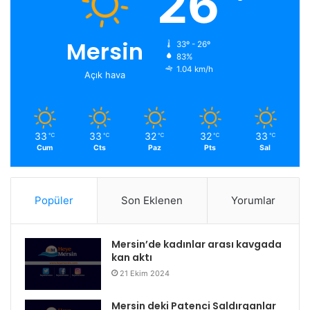
26
Mersin
33º - 26º
83%
1.04 km/h
Açık hava
33
33
32
32
33
℃
℃
℃
℃
℃
Cum
Cts
Paz
Pts
Sal
Popüler
Son Eklenen
Yorumlar
Mersin’de kadınlar arası kavgada
kan aktı
21 Ekim 2024
Mersin deki Patenci Saldırganlar