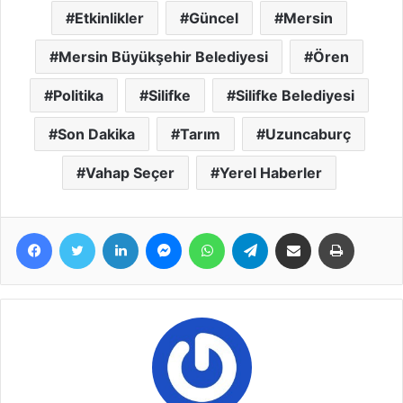
Etkinlikler
Güncel
Mersin
Mersin Büyükşehir Belediyesi
Ören
Politika
Silifke
Silifke Belediyesi
Son Dakika
Tarım
Uzuncaburç
Vahap Seçer
Yerel Haberler
Facebook
Twitter
LinkedIn
Messenger
WhatsApp
Telegram
E-Posta ile paylaş
Yazdır