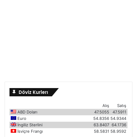
Döviz Kurlerı
Alış
Satış
ABD Doları
47.5055
47.5911
Euro
54.8356
54.9344
İngiliz Sterlini
63.8407
64.1736
İsviçre Frangı
58.5831
58.9592