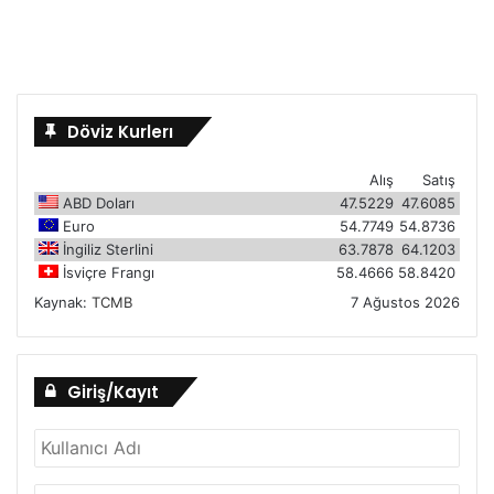
Döviz Kurlerı
Alış
Satış
ABD Doları
47.5229
47.6085
Euro
54.7749
54.8736
İngiliz Sterlini
63.7878
64.1203
İsviçre Frangı
58.4666
58.8420
Kaynak:
TCMB
7 Ağustos 2026
Giriş/Kayıt