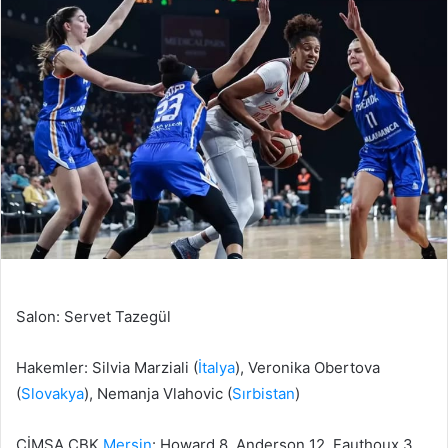
Salon: Servet Tazegül
Hakemler: Silvia Marziali (
İtalya
), Veronika Obertova
(
Slovakya
), Nemanja Vlahovic (
Sırbistan
)
ÇİMSA ÇBK
Mersin
: Howard 8, Anderson 12, Fauthoux 3,