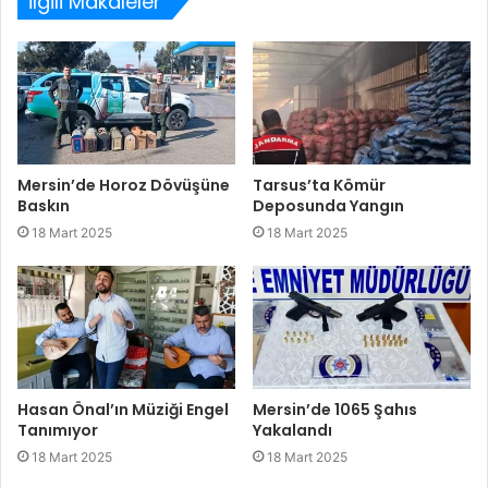
İlgili Makaleler
Mersin’de Horoz Dövüşüne
Tarsus’ta Kömür
Baskın
Deposunda Yangın
18 Mart 2025
18 Mart 2025
Hasan Önal’ın Müziği Engel
Mersin’de 1065 Şahıs
Tanımıyor
Yakalandı
18 Mart 2025
18 Mart 2025