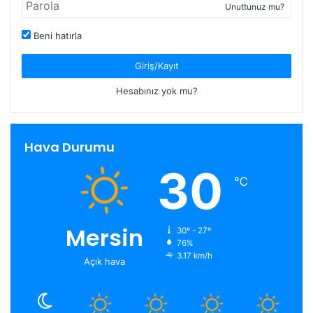
Unuttunuz mu?
Beni hatırla
Giriş/Kayıt
Hesabınız yok mu?
Hava Durumu
30
℃
Mersin
30º - 27º
76%
3.17 km/h
Açık hava