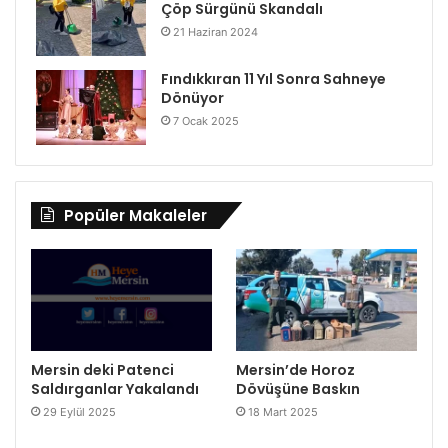
Çöp Sürgünü Skandalı
21 Haziran 2024
Fındıkkıran 11 Yıl Sonra Sahneye
Dönüyor
7 Ocak 2025
Popüler Makaleler
Mersin deki Patenci
Mersin’de Horoz
Saldırganlar Yakalandı
Dövüşüne Baskın
29 Eylül 2025
18 Mart 2025