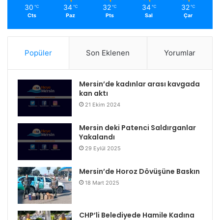
30
34
32
34
32
℃
℃
℃
℃
℃
Cts
Paz
Pts
Sal
Çar
Popüler
Son Eklenen
Yorumlar
Mersin’de kadınlar arası kavgada
kan aktı
21 Ekim 2024
Mersin deki Patenci Saldırganlar
Yakalandı
29 Eylül 2025
Mersin’de Horoz Dövüşüne Baskın
18 Mart 2025
CHP’li Belediyede Hamile Kadına