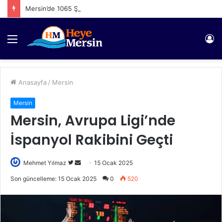
Mersin’de 1065 Şahıs Yakalandı
Menü
Gi
Anasayfa
/
Mersin
Mersin
Mersin, Avrupa Ligi’nde
İspanyol Rakibini Geçti
Twitter'da
Bir
Mehmet Yılmaz
15 Ocak 2025
takip
e-
Son güncelleme: 15 Ocak 2025
0
520
edin
posta
göndermek