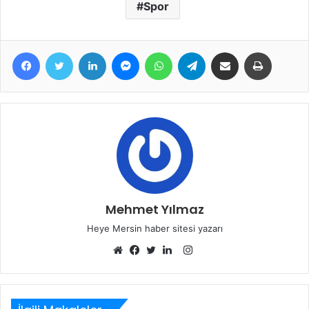
Spor
Facebook
Twitter
LinkedIn
Messenger
WhatsApp
Telegram
E-Posta ile paylaş
Yazdır
Mehmet Yılmaz
Heye Mersin haber sitesi yazarı
Instagram
Web
Facebook
Twitter
LinkedIn
sitesi