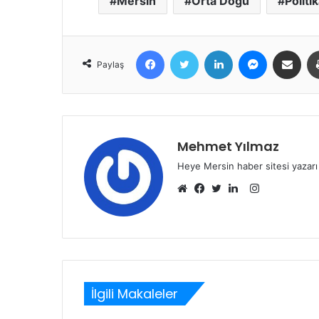
Mersin
Orta Doğu
Politi
Facebook
Twitter
LinkedIn
Messenger
E-Posta ile 
Paylaş
Mehmet Yılmaz
Heye Mersin haber sitesi yazarı
Instagram
Web
Facebook
Twitter
LinkedIn
sitesi
İlgili Makaleler