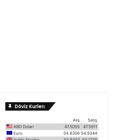
Döviz Kurlerı
Alış
Satış
ABD Doları
47.5055
47.5911
Euro
54.8356
54.9344
İngiliz Sterlini
63.8407
64.1736