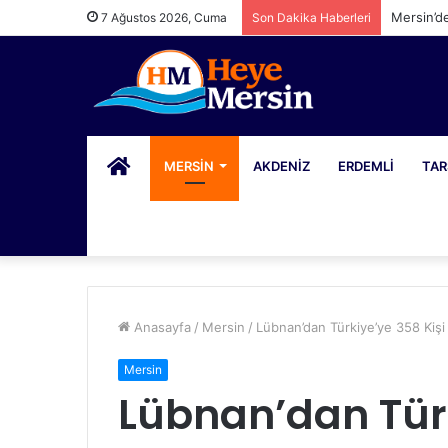
Mersin’d
7 Ağustos 2026, Cuma
Son Dakika Haberleri
PORTAL
MERSIN
AKDENIZ
ERDEMLI
TAR
Anasayfa
/
Mersin
/
Lübnan’dan Türkiye’ye 358 Kiş
Mersin
Lübnan’dan Türk