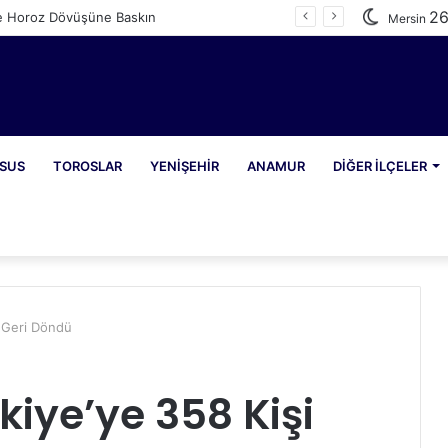
2
e Horoz Dövüşüne Baskın
Mersin
SUS
TOROSLAR
YENIŞEHIR
ANAMUR
DIĞER İLÇELER
i Geri Döndü
iye’ye 358 Kişi