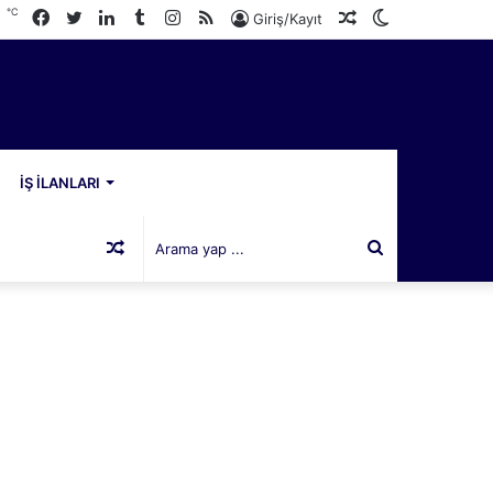
℃
Facebook
Twitter
LinkedIn
Tumblr
Instagram
RSS
Rastgele
Dış
6
Giriş/Kayıt
Makale
görünümü
değiştir
İŞ İLANLARI
Rastgele
Arama
Makale
yap
...