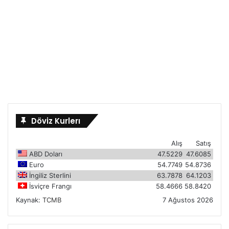
Döviz Kurlerı
Alış
Satış
ABD Doları
47.5229
47.6085
Euro
54.7749
54.8736
İngiliz Sterlini
63.7878
64.1203
İsviçre Frangı
58.4666
58.8420
Kaynak:
TCMB
7 Ağustos 2026