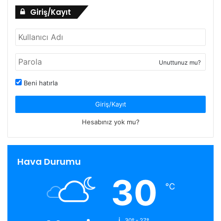
Giriş/Kayıt
Unuttunuz mu?
Beni hatırla
Giriş/Kayıt
Hesabınız yok mu?
Hava Durumu
30
℃
30º - 27º