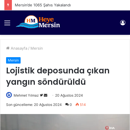
Mersin’de 1065 Şahıs Yakalandı
Menü
Gi
Anasayfa
/
Mersin
Mersin
Lojistik deposunda çıkan
yangın söndürüldü
Twitter'da
Bir
Mehmet Yılmaz
20 Ağustos 2024
takip
e-
Son güncelleme: 20 Ağustos 2024
0
514
edin
posta
göndermek