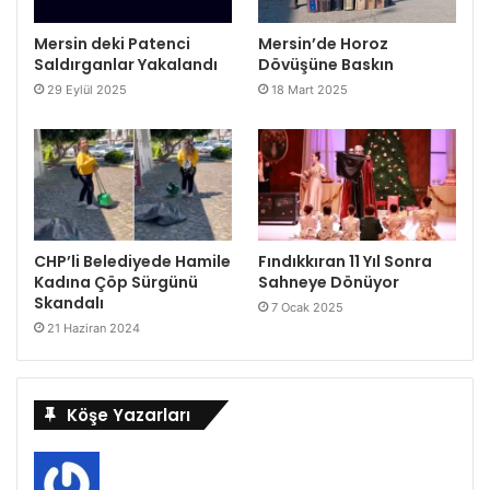
Mersin deki Patenci
Mersin’de Horoz
Saldırganlar Yakalandı
Dövüşüne Baskın
29 Eylül 2025
18 Mart 2025
CHP’li Belediyede Hamile
Fındıkkıran 11 Yıl Sonra
Kadına Çöp Sürgünü
Sahneye Dönüyor
Skandalı
7 Ocak 2025
21 Haziran 2024
Köşe Yazarları