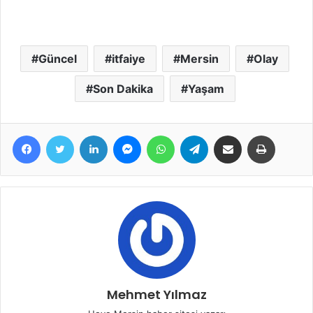
Güncel
itfaiye
Mersin
Olay
Son Dakika
Yaşam
Facebook
Twitter
LinkedIn
Messenger
WhatsApp
Telegram
E-Posta ile paylaş
Yazdır
Mehmet Yılmaz