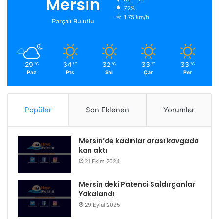
Mersin
72%
1.75 km/h
Parçalı Bulutlu
29
34
32
33
33
℃
℃
℃
℃
℃
Paz
Pts
Sal
Çar
Per
Popüler
Son Eklenen
Yorumlar
Mersin’de kadınlar arası kavgada
kan aktı
21 Ekim 2024
Mersin deki Patenci Saldırganlar
Yakalandı
29 Eylül 2025