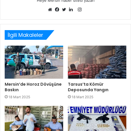
Heye Mersin haber sitesi yazarı
Instagram
Web
Facebook
Twitter
LinkedIn
sitesi
İlgili Makaleler
Mersin’de Horoz Dövüşüne
Tarsus’ta Kömür
Baskın
Deposunda Yangın
18 Mart 2025
18 Mart 2025