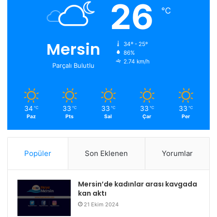
26
℃
Mersin
34º - 25º
86%
2.74 km/h
Parçalı Bulutlu
34
33
33
33
33
℃
℃
℃
℃
℃
Paz
Pts
Sal
Çar
Per
Popüler
Son Eklenen
Yorumlar
Mersin’de kadınlar arası kavgada
kan aktı
21 Ekim 2024