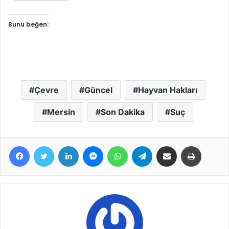
Bunu beğen:
Çevre
Güncel
Hayvan Hakları
Mersin
Son Dakika
Suç
Facebook
Twitter
LinkedIn
Messenger
WhatsApp
Telegram
E-Posta ile paylaş
Yazdır