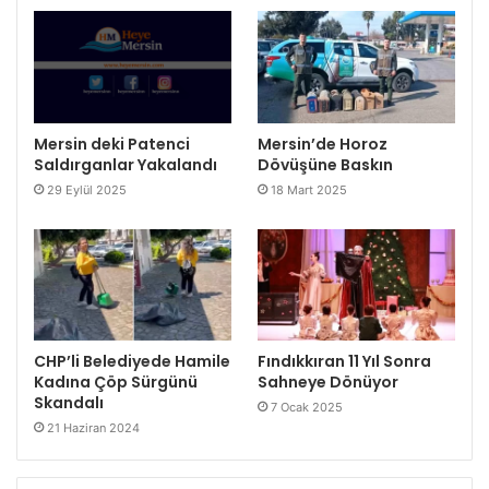
Mersin deki Patenci
Mersin’de Horoz
Saldırganlar Yakalandı
Dövüşüne Baskın
29 Eylül 2025
18 Mart 2025
CHP’li Belediyede Hamile
Fındıkkıran 11 Yıl Sonra
Kadına Çöp Sürgünü
Sahneye Dönüyor
Skandalı
7 Ocak 2025
21 Haziran 2024