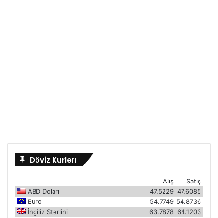
Döviz Kurlerı
Alış
Satış
ABD Doları
47.5229
47.6085
Euro
54.7749
54.8736
İngiliz Sterlini
63.7878
64.1203