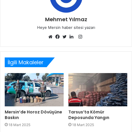
Mehmet Yılmaz
Heye Mersin haber sitesi yazarı
Instagram
Web
Facebook
Twitter
LinkedIn
sitesi
İlgili Makaleler
Mersin’de Horoz Dövüşüne
Tarsus’ta Kömür
Baskın
Deposunda Yangın
18 Mart 2025
18 Mart 2025