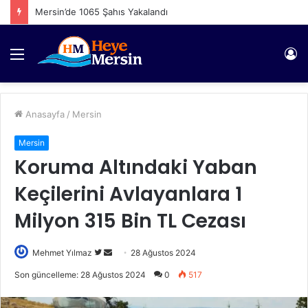
Mersin’de 1065 Şahıs Yakalandı
Menü
Gi
Anasayfa
/
Mersin
Mersin
Koruma Altındaki Yaban
Keçilerini Avlayanlara 1
Milyon 315 Bin TL Cezası
Twitter'da
Bir
Mehmet Yılmaz
28 Ağustos 2024
takip
e-
Son güncelleme: 28 Ağustos 2024
0
517
edin
posta
göndermek