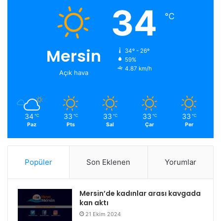
34
℃
Mersin
34º - 26º
59%
4.87 km/h
Açık hava
34
33
33
33
33
℃
℃
℃
℃
℃
Paz
Pts
Sal
Çar
Per
Popüler
Son Eklenen
Yorumlar
Mersin’de kadınlar arası kavgada
kan aktı
21 Ekim 2024