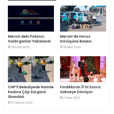
Mersin deki Patenci
Mersin’de Horoz
Saldırganlar Yakalandı
Dövüşüne Baskın
29 Eylül 2025
18 Mart 2025
CHP’li Belediyede Hamile
Fındıkkıran 11 Yıl Sonra
Kadına Çöp Sürgünü
Sahneye Dönüyor
Skandalı
7 Ocak 2025
21 Haziran 2024