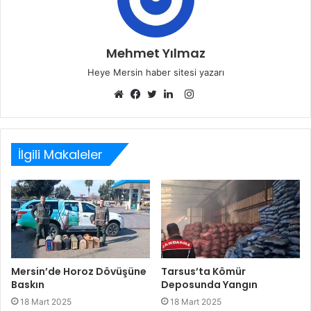
Mehmet Yılmaz
Heye Mersin haber sitesi yazarı
Instagram
Web
Facebook
Twitter
LinkedIn
sitesi
İlgili Makaleler
Mersin’de Horoz Dövüşüne
Tarsus’ta Kömür
Baskın
Deposunda Yangın
18 Mart 2025
18 Mart 2025