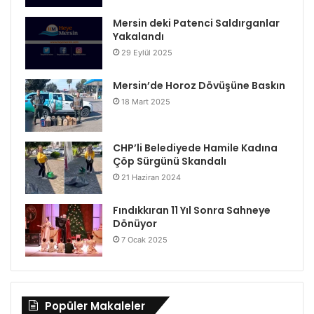
Mersin deki Patenci Saldırganlar
Yakalandı
29 Eylül 2025
Mersin’de Horoz Dövüşüne Baskın
18 Mart 2025
CHP’li Belediyede Hamile Kadına
Çöp Sürgünü Skandalı
21 Haziran 2024
Fındıkkıran 11 Yıl Sonra Sahneye
Dönüyor
7 Ocak 2025
Popüler Makaleler