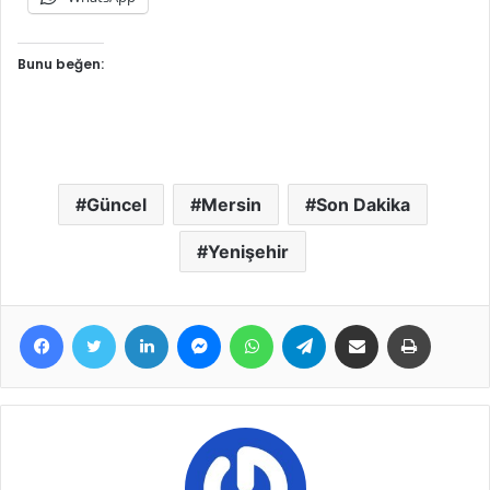
Bunu beğen:
Güncel
Mersin
Son Dakika
Yenişehir
Facebook
Twitter
LinkedIn
Messenger
WhatsApp
Telegram
E-Posta ile paylaş
Yazdır