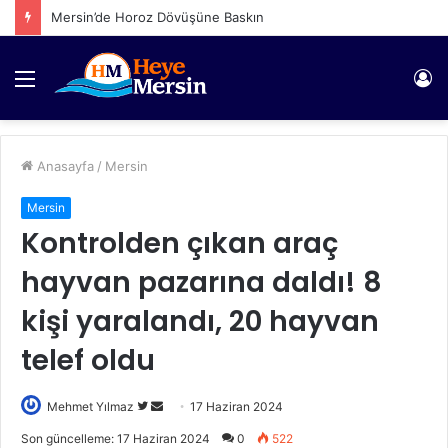
Mersin’de Horoz Dövüşüne Baskın
Menü
Gi
Anasayfa
/
Mersin
Mersin
Kontrolden çıkan araç
hayvan pazarına daldı! 8
kişi yaralandı, 20 hayvan
telef oldu
Twitter'da
Bir
Mehmet Yılmaz
17 Haziran 2024
takip
e-
Son güncelleme: 17 Haziran 2024
0
522