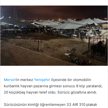
edin
posta
göndermek
Mersin
‘in merkez
Yenişehir
ilçesinde bir otomobilin
kurbanlık hayvan pazarına girmesi sonucu 8 kişi yaralandı,
20 küçükbaş hayvan telef oldu. Sürücü gözaltına alındı.
Sürücüsünün kimliği öğrenilemeyen 33 AIR 310 plakalı