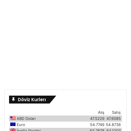
Döviz Kurlerı
Alış
Satış
ABD Doları
47.5229
47.6085
Euro
54.7749
54.8736
İngiliz Sterlini
63.7878
64.1203