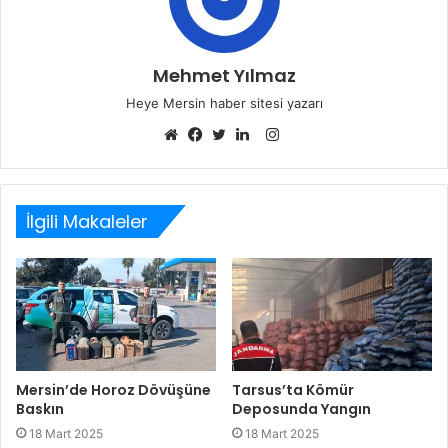
Mehmet Yılmaz
Heye Mersin haber sitesi yazarı
Instagram
Web
Facebook
Twitter
LinkedIn
sitesi
İlgili Makaleler
Mersin’de Horoz Dövüşüne
Tarsus’ta Kömür
Baskın
Deposunda Yangın
18 Mart 2025
18 Mart 2025