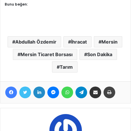
Bunu beğen:
Abdullah Özdemir
İhracat
Mersin
Mersin Ticaret Borsası
Son Dakika
Tarım
Facebook
Twitter
LinkedIn
Messenger
WhatsApp
Telegram
E-Posta ile paylaş
Yazdır