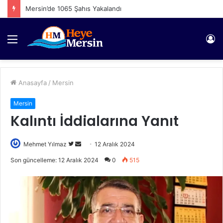
Mersin’de 1065 Şahıs Yakalandı
Menü
Gi
Anasayfa
/
Mersin
Mersin
Kalıntı İddialarına Yanıt
Twitter'da
Bir
Mehmet Yılmaz
12 Aralık 2024
takip
e-
Son güncelleme: 12 Aralık 2024
0
515
edin
posta
göndermek