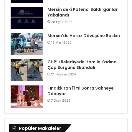
Mersin deki Patenci Saldırganlar
Yakalandı
29 Eylül 2025
Mersin’de Horoz Dövüşüne Baskın
18 Mart 2025
CHP’li Belediyede Hamile Kadına
Çöp Sürgünü Skandalı
21 Haziran 2024
Fındıkkıran 11 Yıl Sonra Sahneye
Dönüyor
7 Ocak 2025
Popüler Makaleler