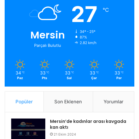
27
℃
Mersin
34º - 25º
87%
2.82 km/h
Parçalı Bulutlu
34
33
33
33
33
℃
℃
℃
℃
℃
Paz
Pts
Sal
Çar
Per
Popüler
Son Eklenen
Yorumlar
Mersin’de kadınlar arası kavgada
kan aktı
21 Ekim 2024