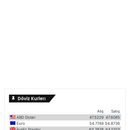
Döviz Kurlerı
Alış
Satış
ABD Doları
47.5229
47.6085
Euro
54.7749
54.8736
İngiliz Sterlini
63.7878
64.1203