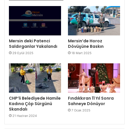
Mersin deki Patenci
Mersin’de Horoz
Saldırganlar Yakalandı
Dövüşüne Baskın
29 Eylül 2025
18 Mart 2025
CHP’li Belediyede Hamile
Fındıkkıran 11 Yıl Sonra
Kadına Çöp Sürgünü
Sahneye Dönüyor
Skandalı
7 Ocak 2025
21 Haziran 2024