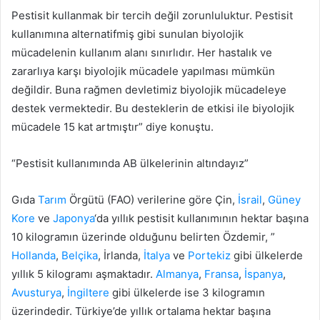
Pestisit kullanmak bir tercih değil zorunluluktur. Pestisit
kullanımına alternatifmiş gibi sunulan biyolojik
mücadelenin kullanım alanı sınırlıdır. Her hastalık ve
zararlıya karşı biyolojik mücadele yapılması mümkün
değildir. Buna rağmen devletimiz biyolojik mücadeleye
destek vermektedir. Bu desteklerin de etkisi ile biyolojik
mücadele 15 kat artmıştır” diye konuştu.
“Pestisit kullanımında AB ülkelerinin altındayız”
Gıda
Tarım
Örgütü (FAO) verilerine göre Çin,
İsrail
,
Güney
Kore
ve
Japonya
‘da yıllık pestisit kullanımının hektar başına
10 kilogramın üzerinde olduğunu belirten Özdemir, ”
Hollanda
,
Belçika
, İrlanda,
İtalya
ve
Portekiz
gibi ülkelerde
yıllık 5 kilogramı aşmaktadır.
Almanya
,
Fransa
,
İspanya
,
Avusturya
,
İngiltere
gibi ülkelerde ise 3 kilogramın
üzerindedir. Türkiye’de yıllık ortalama hektar başına