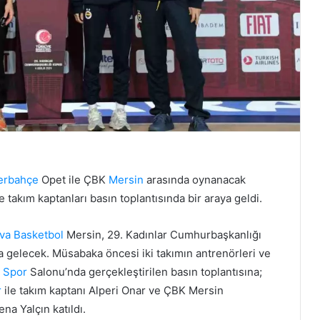
erbahçe
Opet ile ÇBK
Mersin
arasında oynanacak
 takım kaptanları basın toplantısında bir araya geldi.
va Basketbol
Mersin, 29. Kadınlar Cumhurbaşkanlığı
a gelecek. Müsabaka öncesi iki takımın antrenörleri ve
Spor
Salonu’nda gerçekleştirilen basın toplantısına;
r
ile takım kaptanı Alperi Onar ve ÇBK Mersin
na Yalçın katıldı.