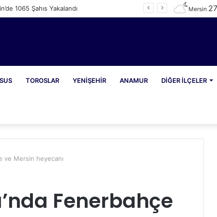
2
n’de 1065 Şahıs Yakalandı
Mersin
SUS
TOROSLAR
YENIŞEHIR
ANAMUR
DIĞER İLÇELER
e ve Mersin heyecanı
ı’nda Fenerbahçe