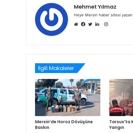
Mehmet Yılmaz
Heye Mersin haber sitesi yazarı
Instagram
Web
Facebook
Twitter
LinkedIn
sitesi
İlgili Makaleler
Mersin’de Horoz Dövüşüne
Tarsus’ta
Baskın
Yangın