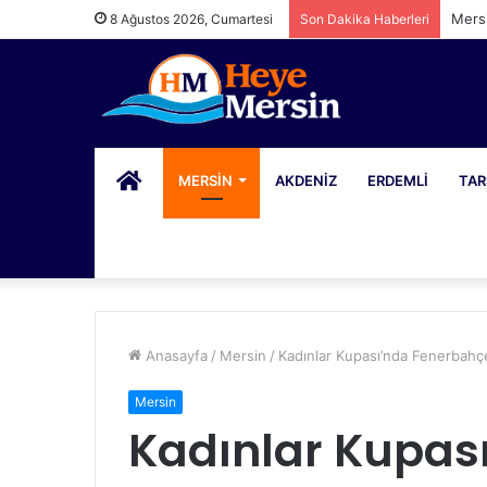
Mersi
8 Ağustos 2026, Cumartesi
Son Dakika Haberleri
PORTAL
MERSIN
AKDENIZ
ERDEMLI
TAR
Anasayfa
/
Mersin
/
Kadınlar Kupası’nda Fenerbahç
Mersin
Kadınlar Kupas