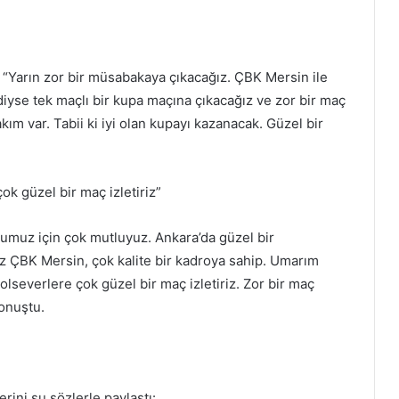
, “Yarın zor bir müsabakaya çıkacağız. ÇBK Mersin ile
iyse tek maçlı bir kupa maçına çıkacağız ve zor bir maç
akım var. Tabii ki iyi olan kupayı kazanacak. Güzel bir
k güzel bir maç izletiriz”
umuz için çok mutluyuz. Ankara’da güzel bir
z ÇBK Mersin, çok kalite bir kadroya sahip. Umarım
lseverlere çok güzel bir maç izletiriz. Zor bir maç
konuştu.
ini şu sözlerle paylaştı: