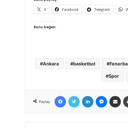
X
Facebook
Telegram
W
Bunu beğen:
Ankara
basketbol
Fenerb
Spor
Facebook
Twitter
LinkedIn
Messenger
E-Posta ile 
Paylaş