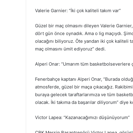
Valerie Garnier: “İki çok kaliteli takım var”
Güzel bir maç olmasını dileyen Valerie Garnier
dört gün önce oynadık. Ama o lig maçıydı. Şimd
olacağını biliyoruz. Öte yandan iki çok kaliteli t
maç olmasını ümit ediyoruz” dedi.
Alperi Onar: “Umarım tüm basketbolseverlere ço
Fenerbahçe kaptanı Alperi Onar, “Burada olduğ
atmosferde, güzel bir maça çıkacağız. Rakibimi
buraya gelecek taraftarlarımıza ve tüm basketbo
olacak. İki takıma da başarılar diliyorum” diye 
Victor Lapea: “Kazanacağımızı düşünüyorum”
ÇBK Mersin Başantrenörü Victor Lapea, görüşler