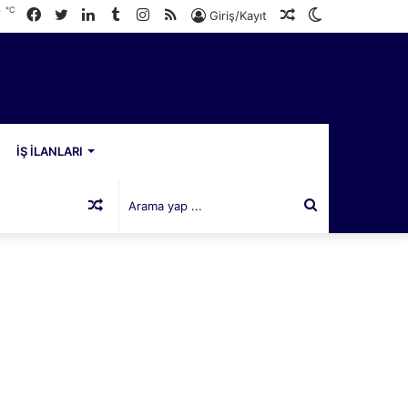
℃
Facebook
Twitter
LinkedIn
Tumblr
Instagram
RSS
Rastgele
Dış
7
Giriş/Kayıt
Makale
görünümü
değiştir
İŞ İLANLARI
Rastgele
Arama
Makale
yap
...