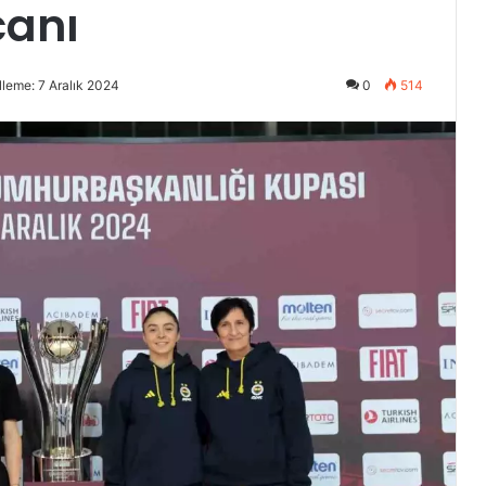
canı
leme: 7 Aralık 2024
0
514