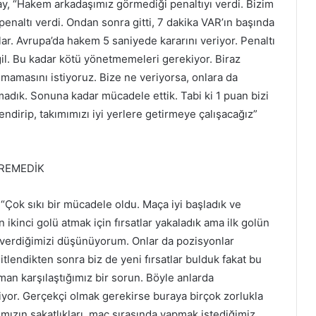
, “Hakem arkadaşımız görmediği penaltıyı verdi. Bizim
naltı verdi. Ondan sonra gitti, 7 dakika VAR’ın başında
lar. Avrupa’da hakem 5 saniyede kararını veriyor. Penaltı
il. Bu kadar kötü yönetmemeleri gerekiyor. Biraz
olmamasını istiyoruz. Bize ne veriyorsa, onlara da
madık. Sonuna kadar mücadele ettik. Tabi ki 1 puan bizi
endirip, takımımızı iyi yerlere getirmeye çalışacağız”
İREMEDİK
“Çok sıkı bir mücadele oldu. Maça iyi başladık ve
ikinci golü atmak için fırsatlar yakaladık ama ilk golün
if verdiğimizi düşünüyorum. Onlar da pozisyonlar
tlendikten sonra biz de yeni fırsatlar bulduk fakat bu
an karşılaştığımız bir sorun. Böyle anlarda
kiyor. Gerçekçi olmak gerekirse buraya birçok zorlukla
mızın sakatlıkları, maç sırasında yapmak istediğimiz