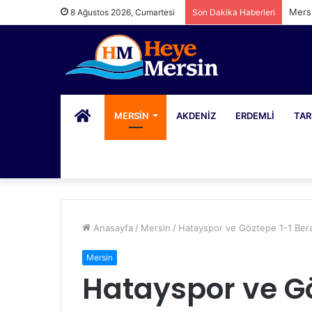
Mersi
8 Ağustos 2026, Cumartesi
Son Dakika Haberleri
PORTAL
MERSIN
AKDENIZ
ERDEMLI
TAR
Anasayfa
/
Mersin
/
Hatayspor ve Göztepe 1-1 Bera
Mersin
Hatayspor ve Gö