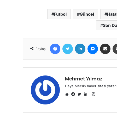
Futbol
Güncel
Hata
Son Da
Facebook
Twitter
LinkedIn
Messenger
E-Posta ile 
Paylaş
Mehmet Yılmaz
Heye Mersin haber sitesi yazarı
Instagram
Web
Facebook
Twitter
LinkedIn
sitesi