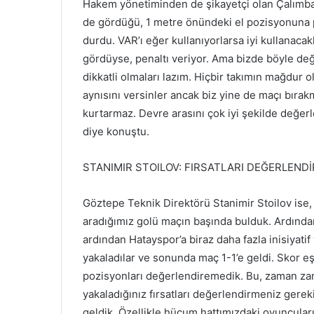
Hakem yönetiminden de şikayetçi olan Çalımbay
de gördüğü, 1 metre önündeki el pozisyonuna pe
durdu. VAR’ı eğer kullanıyorlarsa iyi kullanacak
gördüyse, penaltı veriyor. Ama bizde böyle değ
dikkatli olmaları lazım. Hiçbir takımın mağdur 
aynısını versinler ancak biz yine de maçı bırak
kurtarmaz. Devre arasını çok iyi şekilde değerl
diye konuştu.
STANIMIR STOILOV: FIRSATLARI DEĞERLEND
Göztepe Teknik Direktörü Stanimir Stoilov ise, 
aradığımız golü maçın başında bulduk. Ardından 
ardından Hatayspor’a biraz daha fazla inisiyat
yakaladılar ve sonunda maç 1-1’e geldi. Skor eşi
pozisyonları değerlendiremedik. Bu, zaman zam
yakaladığınız fırsatları değerlendirmeniz gere
geldik. Özellikle hücum hattımızdaki oyuncuları