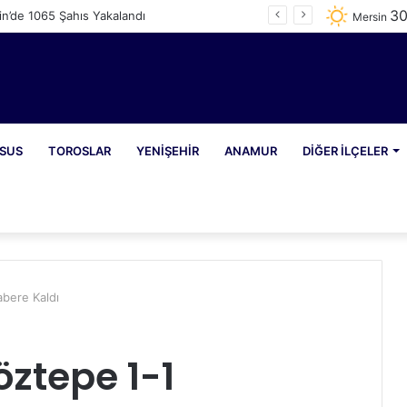
3
n’de 1065 Şahıs Yakalandı
Mersin
SUS
TOROSLAR
YENIŞEHIR
ANAMUR
DIĞER İLÇELER
bere Kaldı
ztepe 1-1