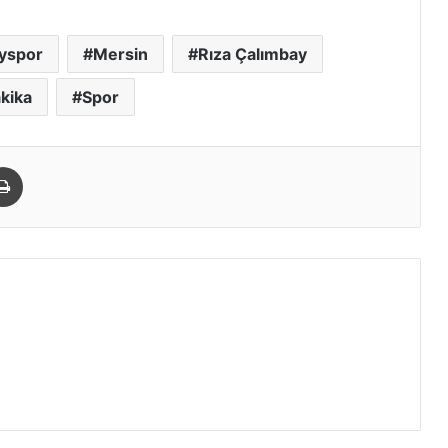
yspor
Mersin
Rıza Çalımbay
kika
Spor
paylaş
Yazdır