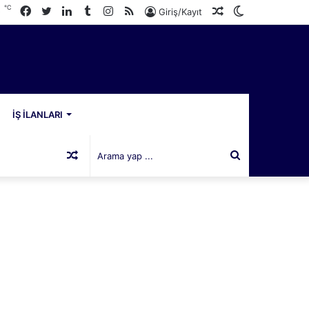
℃
Facebook
Twitter
LinkedIn
Tumblr
Instagram
RSS
Rastgele
Dış
0
Giriş/Kayıt
Makale
görünümü
değiştir
İŞ İLANLARI
Rastgele
Arama
Makale
yap
...