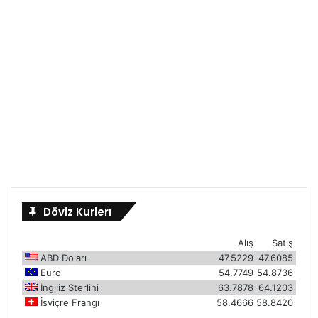
Döviz Kurlerı
Alış
Satış
ABD Doları
47.5229
47.6085
Euro
54.7749
54.8736
İngiliz Sterlini
63.7878
64.1203
İsviçre Frangı
58.4666
58.8420