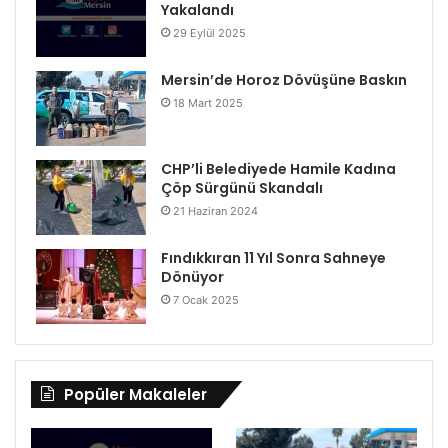
Yakalandı
29 Eylül 2025
Mersin’de Horoz Dövüşüne Baskın
18 Mart 2025
CHP’li Belediyede Hamile Kadına
Çöp Sürgünü Skandalı
21 Haziran 2024
Fındıkkıran 11 Yıl Sonra Sahneye
Dönüyor
7 Ocak 2025
Popüler Makaleler