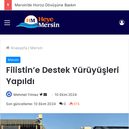
Mersin’de Horoz Dövüşüne Baskın
Menü
Gi
Anasayfa
/
Mersin
Mersin
Filistin’e Destek Yürüyüşleri
Yapıldı
Twitter'da
Bir
Mehmet Yılmaz
10 Ekim 2024
takip
e-
Son güncelleme: 10 Ekim 2024
0
515
edin
posta
göndermek