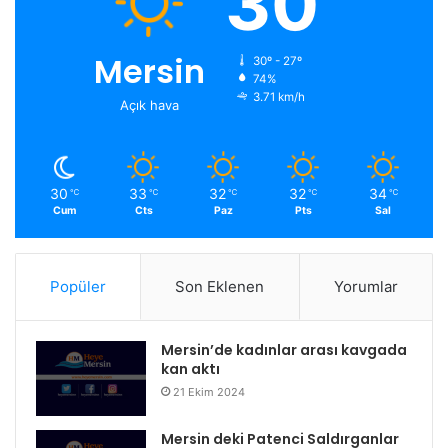
30
Mersin
30º - 27º
74%
3.71 km/h
Açık hava
30
33
32
32
34
℃
℃
℃
℃
℃
Cum
Cts
Paz
Pts
Sal
Popüler
Son Eklenen
Yorumlar
Mersin’de kadınlar arası kavgada
kan aktı
21 Ekim 2024
Mersin deki Patenci Saldırganlar