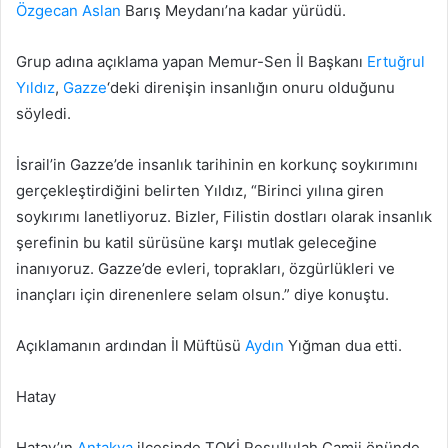
Özgecan Aslan
Barış Meydanı’na kadar yürüdü.
Grup adına açıklama yapan Memur-Sen İl Başkanı
Ertuğrul
Yıldız
,
Gazze
‘deki direnişin insanlığın onuru olduğunu
söyledi.
İsrail’in Gazze’de insanlık tarihinin en korkunç soykırımını
gerçekleştirdiğini belirten Yıldız, “Birinci yılına giren
soykırımı lanetliyoruz. Bizler, Filistin dostları olarak insanlık
şerefinin bu katil sürüsüne karşı mutlak geleceğine
inanıyoruz. Gazze’de evleri, toprakları, özgürlükleri ve
inançları için direnenlere selam olsun.” diye konuştu.
Açıklamanın ardından İl Müftüsü
Aydın
Yığman dua etti.
Hatay
Hatay’ın
Antakya
ilçesinde TOKİ Resullulah Camii önünde