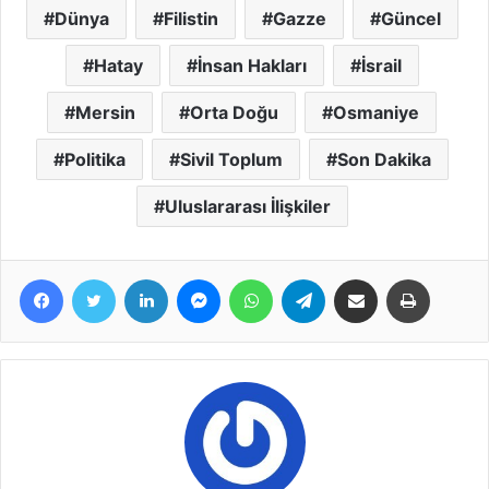
Dünya
Filistin
Gazze
Güncel
Hatay
İnsan Hakları
İsrail
Mersin
Orta Doğu
Osmaniye
Politika
Sivil Toplum
Son Dakika
Uluslararası İlişkiler
Facebook
Twitter
LinkedIn
Messenger
WhatsApp
Telegram
E-Posta ile paylaş
Yazdır