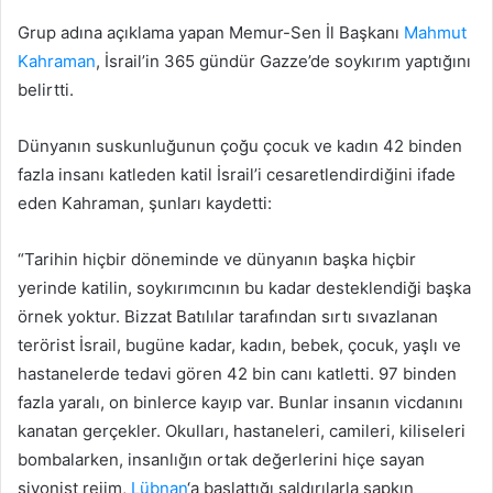
Grup adına açıklama yapan Memur-Sen İl Başkanı
Mahmut
Kahraman
, İsrail’in 365 gündür Gazze’de soykırım yaptığını
belirtti.
Dünyanın suskunluğunun çoğu çocuk ve kadın 42 binden
fazla insanı katleden katil İsrail’i cesaretlendirdiğini ifade
eden Kahraman, şunları kaydetti:
“Tarihin hiçbir döneminde ve dünyanın başka hiçbir
yerinde katilin, soykırımcının bu kadar desteklendiği başka
örnek yoktur. Bizzat Batılılar tarafından sırtı sıvazlanan
terörist İsrail, bugüne kadar, kadın, bebek, çocuk, yaşlı ve
hastanelerde tedavi gören 42 bin canı katletti. 97 binden
fazla yaralı, on binlerce kayıp var. Bunlar insanın vicdanını
kanatan gerçekler. Okulları, hastaneleri, camileri, kiliseleri
bombalarken, insanlığın ortak değerlerini hiçe sayan
siyonist rejim,
Lübnan
‘a başlattığı saldırılarla sapkın