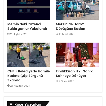
Mersin deki Patenci
Mersin’de Horoz
Saldırganlar Yakalandı
Dövüşüne Baskın
29 Eylül 2025
18 Mart 2025
CHP’li Belediyede Hamile
Fındıkkıran 11 Yıl Sonra
Kadına Çöp Sürgünü
Sahneye Dönüyor
Skandalı
7 Ocak 2025
21 Haziran 2024
Köşe Yazarları