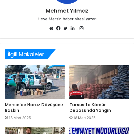
Mehmet Yılmaz
Heye Mersin haber sitesi yazarı
Instagram
Web
Facebook
Twitter
LinkedIn
sitesi
İlgili Makaleler
Mersin’de Horoz Dövüşüne
Tarsus’ta Kömür
Baskın
Deposunda Yangın
18 Mart 2025
18 Mart 2025