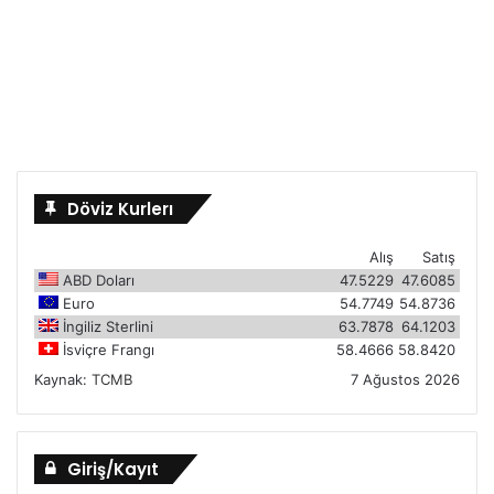
Döviz Kurlerı
Alış
Satış
ABD Doları
47.5229
47.6085
Euro
54.7749
54.8736
İngiliz Sterlini
63.7878
64.1203
İsviçre Frangı
58.4666
58.8420
Kaynak:
TCMB
7 Ağustos 2026
Giriş/Kayıt