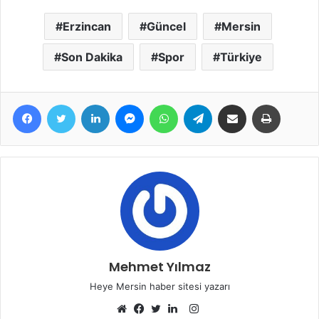
Erzincan
Güncel
Mersin
Son Dakika
Spor
Türkiye
Facebook
Twitter
LinkedIn
Messenger
WhatsApp
Telegram
E-Posta ile paylaş
Yazdır
Mehmet Yılmaz
Heye Mersin haber sitesi yazarı
Instagram