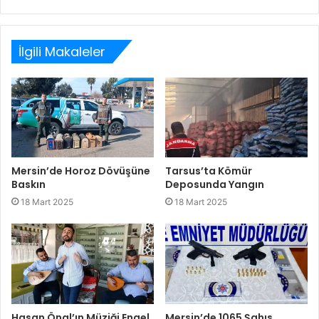
Web
Facebook
Twitter
LinkedIn
sitesi
İlgili Makaleler
Mersin’de Horoz Dövüşüne
Tarsus’ta Kömür
Baskın
Deposunda Yangın
18 Mart 2025
18 Mart 2025
Hasan Önal’ın Müziği Engel
Mersin’de 1065 Şahıs