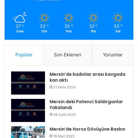
27
33
35
32
33
℃
℃
℃
℃
℃
Cum
Cts
Paz
Pts
Sal
Popüler
Son Eklenen
Yorumlar
Mersin’de kadınlar arası kavgada
kan aktı
21 Ekim 2024
Mersin deki Patenci Saldırganlar
Yakalandı
29 Eylül 2025
Mersin’de Horoz Dövüşüne Baskın
18 Mart 2025