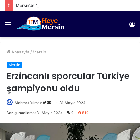
Mersin’de 1065 Şahıs Yakalandı
Menü
Gi
Anasayfa
/
Mersin
Mersin
Erzincanlı sporcular Türkiye
şampiyonu oldu
Twitter'da
Bir
Mehmet Yılmaz
31 Mayıs 2024
takip
e-
Son güncelleme: 31 Mayıs 2024
0
519
edin
posta
göndermek