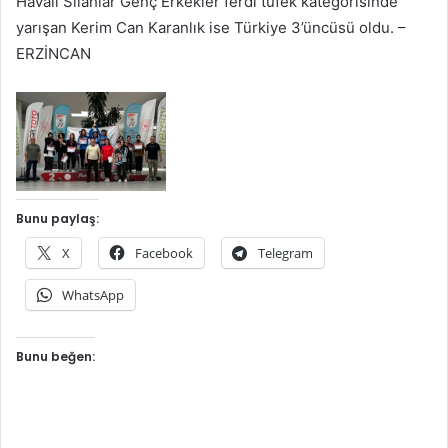
Havalı Silahlar Genç Erkekler ferdi tüfek kategorisinde
yarışan Kerim Can Karanlık ise Türkiye 3’üncüsü oldu. –
ERZİNCAN
Bunu paylaş:
X
Facebook
Telegram
WhatsApp
Bunu beğen: