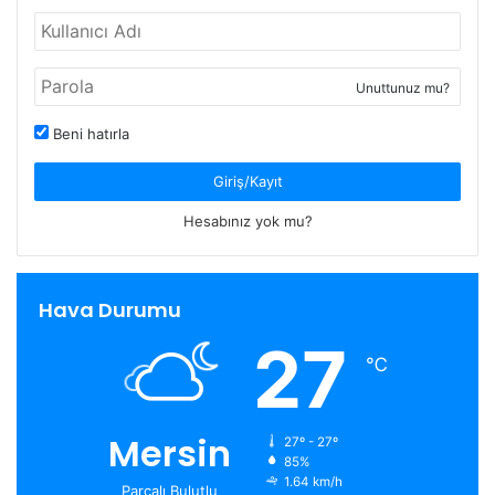
Unuttunuz mu?
Beni hatırla
Giriş/Kayıt
Hesabınız yok mu?
Hava Durumu
27
℃
Mersin
27º - 27º
85%
1.64 km/h
Parçalı Bulutlu