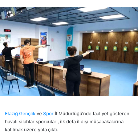
edin
posta
göndermek
Elazığ
Gençlik
ve
Spor
İl Müdürlüğü’nde faaliyet gösteren
havalı silahlar sporcuları, ilk defa il dışı müsabakalarına
katılmak üzere yola çıktı.