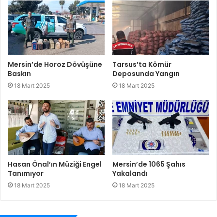
Mersin’de Horoz Dövüşüne
Tarsus’ta Kömür
Baskın
Deposunda Yangın
18 Mart 2025
18 Mart 2025
Hasan Önal’ın Müziği Engel
Mersin’de 1065 Şahıs
Tanımıyor
Yakalandı
18 Mart 2025
18 Mart 2025