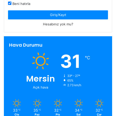
Beni hatırla
Giriş/Kayıt
Hesabınız yok mu?
Hava Durumu
31
℃
Mersin
33º - 27º
65%
2.73 km/h
Açık hava
33
35
32
34
32
℃
℃
℃
℃
℃
Cts
Paz
Pts
Sal
Çar