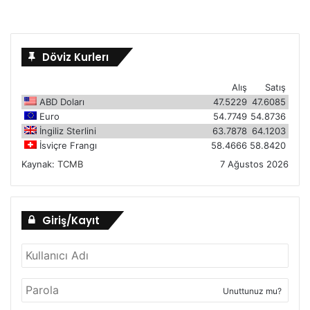
Döviz Kurlerı
Alış
Satış
ABD Doları
47.5229
47.6085
Euro
54.7749
54.8736
İngiliz Sterlini
63.7878
64.1203
İsviçre Frangı
58.4666
58.8420
Kaynak:
TCMB
7 Ağustos 2026
Giriş/Kayıt
Unuttunuz mu?