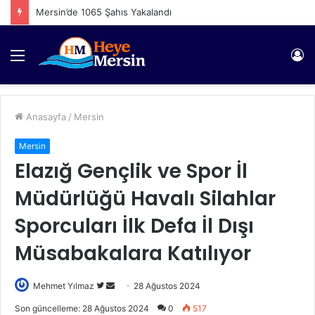
Mersin’de 1065 Şahıs Yakalandı
Menü
Gi
Anasayfa
/
Mersin
Mersin
Elazığ Gençlik ve Spor İl
Müdürlüğü Havalı Silahlar
Sporcuları İlk Defa İl Dışı
Müsabakalara Katılıyor
Twitter'da
Bir
Mehmet Yılmaz
28 Ağustos 2024
takip
e-
Son güncelleme: 28 Ağustos 2024
0
517