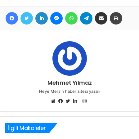
Facebook
Twitter
LinkedIn
Messenger
WhatsApp
Telegram
E-Posta ile paylaş
Yazdır
Mehmet Yılmaz
Heye Mersin haber sitesi yazarı
Instagram
Web
Facebook
Twitter
LinkedIn
sitesi
İlgili Makaleler