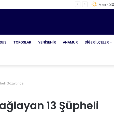
3
e 1065 Şahıs Yakalandı
Mersin
SUS
TOROSLAR
YENIŞEHIR
ANAMUR
DIĞER İLÇELER
heli Gözaltında
ağlayan 13 Şüpheli