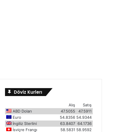
Döviz Kurlerı
Alış
Satış
ABD Doları
47.5055
47.5911
Euro
54.8356
54.9344
İngiliz Sterlini
63.8407
64.1736
İsviçre Frangı
58.5831
58.9592