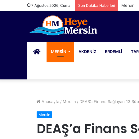
Mersin’d
7 Ağustos 2026, Cuma
Son Dakika Haberleri
PORTAL
MERSIN
AKDENIZ
ERDEMLI
TAR
Anasayfa
/
Mersin
/
DEAŞ’a Finans Sağlayan 13 Şüp
Mersin
DEAŞ’a Finans S