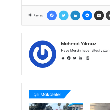
Facebook
Twitter
LinkedIn
Messenger
E-Posta ile 
Paylaş
Mehmet Yılmaz
Heye Mersin haber sitesi yazarı
Instagram
Web
Facebook
Twitter
LinkedIn
sitesi
İlgili Makaleler