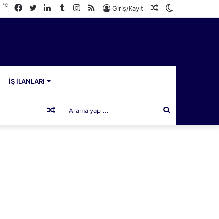
℃
Facebook
Twitter
LinkedIn
Tumblr
Instagram
RSS
Rastgele
Dış
0
Giriş/Kayıt
Makale
görünümü
değiştir
İŞ İLANLARI
Rastgele
Arama
Makale
yap
...