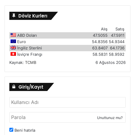
Döviz Kurlerı
Alış
Satış
ABD Doları
47.5055
47.5911
Euro
54.8356
54.9344
İngiliz Sterlini
63.8407
64.1736
İsviçre Frangı
58.5831
58.9592
Kaynak:
TCMB
6 Ağustos 2026
Giriş/Kayıt
Unuttunuz mu?
Beni hatırla