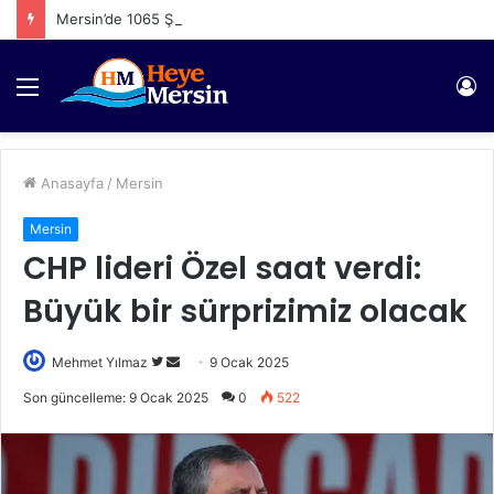
Mersin’de 1065 Şahıs Yakalandı
Menü
Gi
Anasayfa
/
Mersin
Mersin
CHP lideri Özel saat verdi:
Büyük bir sürprizimiz olacak
Twitter'da
Bir
Mehmet Yılmaz
9 Ocak 2025
takip
e-
Son güncelleme: 9 Ocak 2025
0
522
edin
posta
göndermek