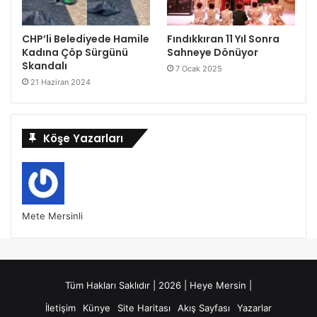
CHP’li Belediyede Hamile
Fındıkkıran 11 Yıl Sonra
Kadına Çöp Sürgünü
Sahneye Dönüyor
Skandalı
7 Ocak 2025
21 Haziran 2024
Köşe Yazarları
Mete Mersinli
Tüm Hakları Saklıdır | 2026 | Heye Mersin |
İletişim
Künye
Site Haritası
Akış Sayfası
Yazarlar