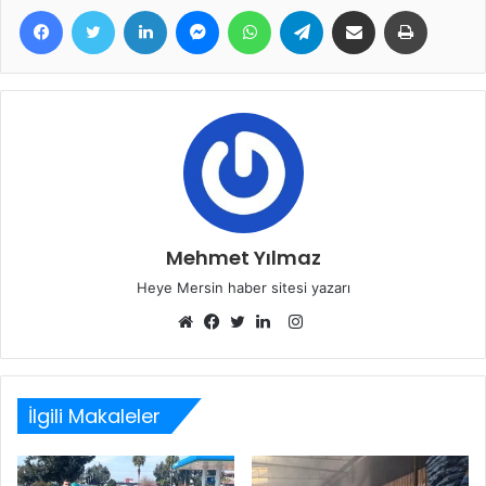
Facebook
Twitter
LinkedIn
Messenger
WhatsApp
Telegram
E-Posta ile paylaş
Yazdır
Mehmet Yılmaz
Heye Mersin haber sitesi yazarı
Instagram
Web
Facebook
Twitter
LinkedIn
sitesi
İlgili Makaleler