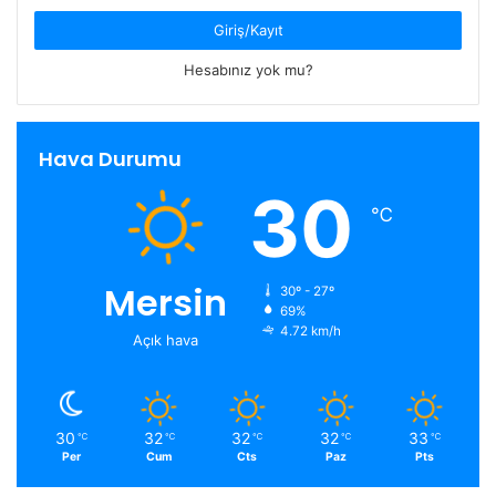
Giriş/Kayıt
Hesabınız yok mu?
Hava Durumu
30
℃
Mersin
30º - 27º
69%
4.72 km/h
Açık hava
30
32
32
32
33
℃
℃
℃
℃
℃
Per
Cum
Cts
Paz
Pts