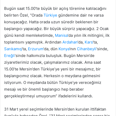
Bugün saat 15.00’te büyük bir açılış törenine katılacağını
belirten Özel, “Orada
Türkiye
gündemine dair ne varsa
konuşacağız. Hatta orada uzun süredir beklenen bir
başlangıcı yapacağız. Bir büyük sürpriz yapacağız. 2 Ocak
günü kendi memleketimde,
Manisa
‘da yılın ilk mitingini, ilk
toplantısını yapmıştık. Ardından
Ardahan
‘da,
Kars
‘ta,
Sarıkamış
‘ta,
Erzurum
‘da, dün
Konya
‘nın
Cihanbeyli
‘sinde,
Ereğli
‘sinde halkımızla buluştuk. Bugün Mersin’de
ziyaretlerimiz olacak, çalışmalarımız olacak. Ama saat
15.00’te Mersin’den Türkiye’ye yeni bir mesajımız, bir
başlangıcımız olacak. Herkesin o meydana gelmesini
istiyorum. O meydanda bütün Türkiye’ye vereceğimiz
mesajı ve bir önemli başlangıcı hep beraber
gerçekleştirmeyi umuyorum” ifadelerini kullandı.
31 Mart yerel seçimlerinde Mersin’den kurulan ittifaktan
övgüyle bahseden Özel, “31 Mart seçimlerinden sonra hiç