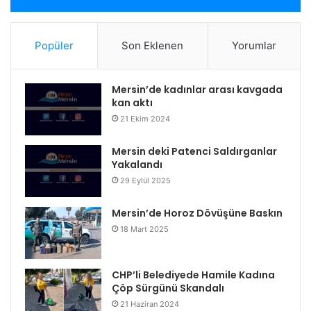
Popüler
Son Eklenen
Yorumlar
Mersin’de kadınlar arası kavgada
kan aktı
21 Ekim 2024
Mersin deki Patenci Saldırganlar
Yakalandı
29 Eylül 2025
Mersin’de Horoz Dövüşüne Baskın
18 Mart 2025
CHP’li Belediyede Hamile Kadına
Çöp Sürgünü Skandalı
21 Haziran 2024