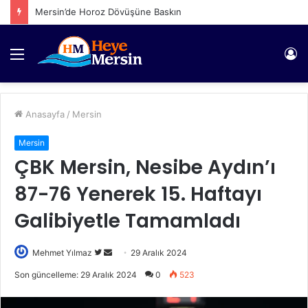
Mersin’de Horoz Dövüşüne Baskın
Menü
Gi
Anasayfa
/
Mersin
Mersin
ÇBK Mersin, Nesibe Aydın’ı
87-76 Yenerek 15. Haftayı
Galibiyetle Tamamladı
Twitter'da
Bir
Mehmet Yılmaz
29 Aralık 2024
takip
e-
Son güncelleme: 29 Aralık 2024
0
523
edin
posta
göndermek