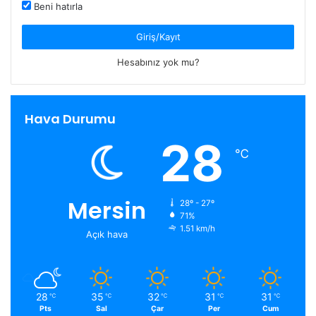
Beni hatırla
Giriş/Kayıt
Hesabınız yok mu?
Hava Durumu
28
℃
Mersin
28º - 27º
71%
1.51 km/h
Açık hava
28
35
32
31
31
℃
℃
℃
℃
℃
Pts
Sal
Çar
Per
Cum