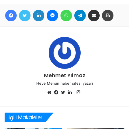
Facebook
Twitter
LinkedIn
Messenger
WhatsApp
Telegram
E-Posta ile paylaş
Yazdır
Mehmet Yılmaz
Heye Mersin haber sitesi yazarı
Instagram
Web
Facebook
Twitter
LinkedIn
sitesi
İlgili Makaleler