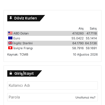
Döviz Kurlerı
Alış
Satış
ABD Doları
47.6260
47.7118
Euro
55.0422
55.1414
İngiliz Sterlini
64.1790
64.5136
İsviçre Frangı
58.7916
59.1691
Kaynak:
TCMB
10 Ağustos 2026
Giriş/Kayıt
Unuttunuz mu?