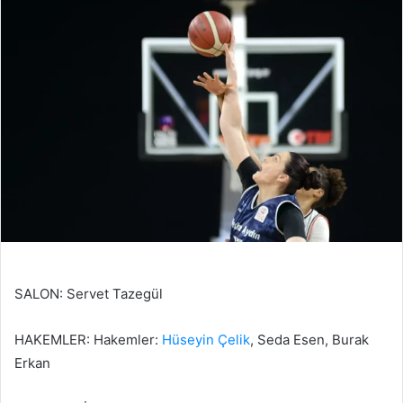
SALON: Servet Tazegül
HAKEMLER: Hakemler:
Hüseyin Çelik
, Seda Esen, Burak
Erkan