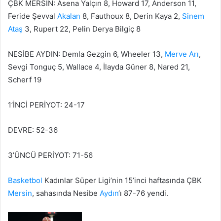
ÇBK MERSİN: Asena Yalçın 8, Howard 17, Anderson 11,
Feride Şevval
Akalan
8, Fauthoux 8, Derin Kaya 2,
Sinem
Ataş
3, Rupert 22, Pelin Derya Bilgiç 8
NESİBE AYDIN: Demla Gezgin 6, Wheeler 13,
Merve Arı
,
Sevgi Tonguç 5, Wallace 4, İlayda Güner 8, Nared 21,
Scherf 19
1’İNCİ PERİYOT: 24-17
DEVRE: 52-36
3’ÜNCÜ PERİYOT: 71-56
Basketbol
Kadınlar Süper Ligi’nin 15’inci haftasında ÇBK
Mersin
, sahasında Nesibe
Aydın
‘ı 87-76 yendi.