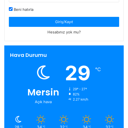
Beni hatırla
Giriş/Kayıt
Hesabınız yok mu?
Hava Durumu
29
℃
Mersin
29º - 27º
82%
2.27 km/h
Açık hava
28
34
32
34
32
℃
℃
℃
℃
℃