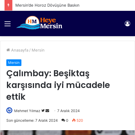
Mersin’de Horoz Dövüşüne Baskın
Menü
Gi
Anasayfa
/
Mersin
Mersin
Çalımbay: Beşiktaş
karşısında iyi mücadele
ettik
Twitter'da
Bir
Mehmet Yılmaz
7 Aralık 2024
takip
e-
Son güncelleme: 7 Aralık 2024
0
520
edin
posta
göndermek