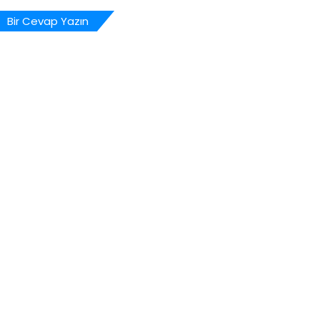
Bir Cevap Yazın