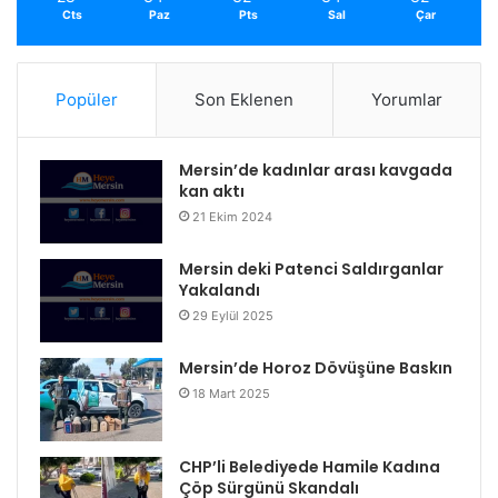
Cts
Paz
Pts
Sal
Çar
Popüler
Son Eklenen
Yorumlar
Mersin’de kadınlar arası kavgada
kan aktı
21 Ekim 2024
Mersin deki Patenci Saldırganlar
Yakalandı
29 Eylül 2025
Mersin’de Horoz Dövüşüne Baskın
18 Mart 2025
CHP’li Belediyede Hamile Kadına
Çöp Sürgünü Skandalı