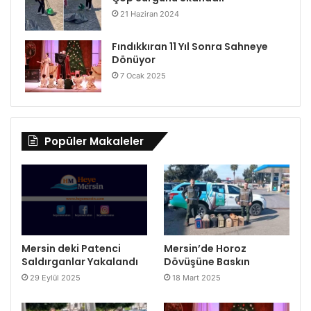
21 Haziran 2024
Fındıkkıran 11 Yıl Sonra Sahneye
Dönüyor
7 Ocak 2025
Popüler Makaleler
Mersin deki Patenci
Mersin’de Horoz
Saldırganlar Yakalandı
Dövüşüne Baskın
29 Eylül 2025
18 Mart 2025