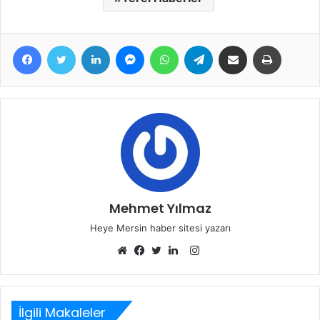
Facebook
Twitter
LinkedIn
Messenger
WhatsApp
Telegram
E-Posta ile paylaş
Yazdır
Mehmet Yılmaz
Heye Mersin haber sitesi yazarı
Instagram
Web
Facebook
Twitter
LinkedIn
sitesi
İlgili Makaleler