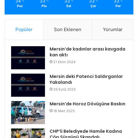
34
33
33
33
33
℃
℃
℃
℃
℃
Paz
Pts
Sal
Çar
Per
Popüler
Son Eklenen
Yorumlar
Mersin’de kadınlar arası kavgada
kan aktı
21 Ekim 2024
Mersin deki Patenci Saldırganlar
Yakalandı
29 Eylül 2025
Mersin’de Horoz Dövüşüne Baskın
18 Mart 2025
CHP’li Belediyede Hamile Kadına
Çöp Sürgünü Skandalı