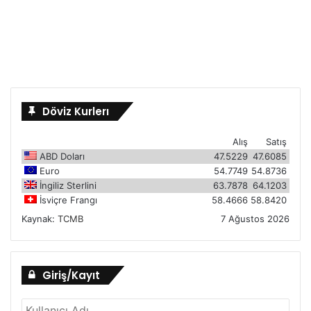
Döviz Kurlerı
Alış
Satış
ABD Doları
47.5229
47.6085
Euro
54.7749
54.8736
İngiliz Sterlini
63.7878
64.1203
İsviçre Frangı
58.4666
58.8420
Kaynak:
TCMB
7 Ağustos 2026
Giriş/Kayıt