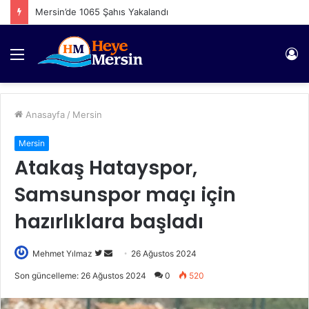
Mersin’de 1065 Şahıs Yakalandı
Menü
Gi
Anasayfa
/
Mersin
Mersin
Atakaş Hatayspor,
Samsunspor maçı için
hazırlıklara başladı
Twitter'da
Bir
Mehmet Yılmaz
26 Ağustos 2024
takip
e-
Son güncelleme: 26 Ağustos 2024
0
520
edin
posta
göndermek