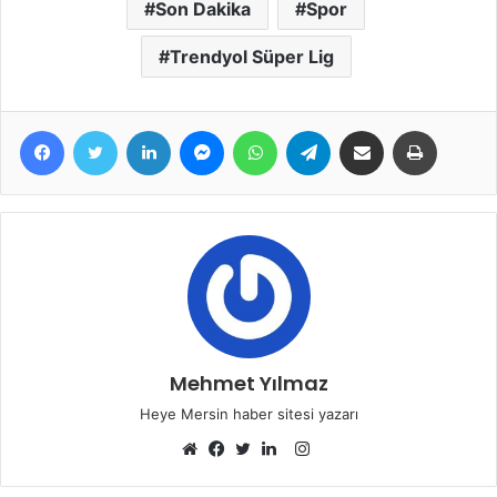
Son Dakika
Spor
Trendyol Süper Lig
Facebook
Twitter
LinkedIn
Messenger
WhatsApp
Telegram
E-Posta ile paylaş
Yazdır
Mehmet Yılmaz
Heye Mersin haber sitesi yazarı
Instagram
Web
Facebook
Twitter
LinkedIn