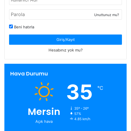
Unuttunuz mu?
Beni hatırla
Giriş/Kayıt
Hesabınız yok mu?
Hava Durumu
35
℃
Mersin
35º - 26º
57%
4.85 km/h
Açık hava