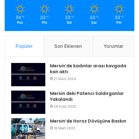
34
33
33
33
33
℃
℃
℃
℃
℃
Paz
Pts
Sal
Çar
Per
Popüler
Son Eklenen
Yorumlar
Mersin’de kadınlar arası kavgada
kan aktı
21 Ekim 2024
Mersin deki Patenci Saldırganlar
Yakalandı
29 Eylül 2025
Mersin’de Horoz Dövüşüne Baskın
18 Mart 2025