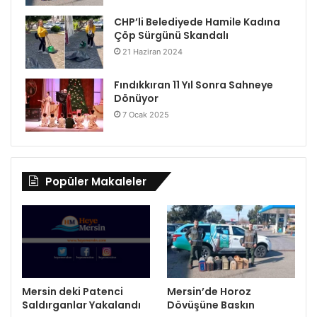
CHP’li Belediyede Hamile Kadına
Çöp Sürgünü Skandalı
21 Haziran 2024
Fındıkkıran 11 Yıl Sonra Sahneye
Dönüyor
7 Ocak 2025
Popüler Makaleler
Mersin deki Patenci
Mersin’de Horoz
Saldırganlar Yakalandı
Dövüşüne Baskın