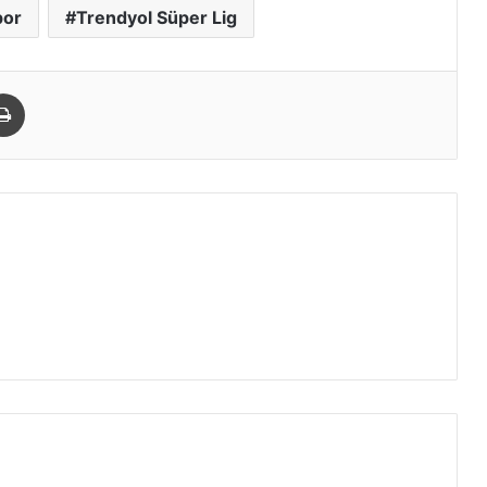
por
Trendyol Süper Lig
paylaş
Yazdır