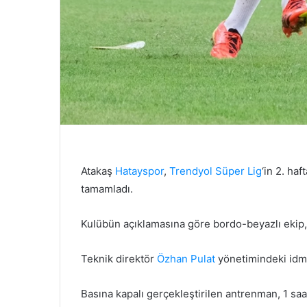
Atakaş
Hatayspor
,
Trendyol Süper Lig
‘in 2. ha
tamamladı.
Kulübün açıklamasına göre bordo-beyazlı ekip
Teknik direktör
Özhan Pulat
yönetimindeki idman
Basına kapalı gerçekleştirilen antrenman, 1 saa