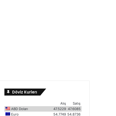
Döviz Kurlerı
Alış
Satış
ABD Doları
47.5229
47.6085
Euro
54.7749
54.8736