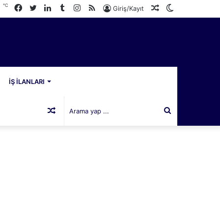
℃
Facebook
Twitter
LinkedIn
Tumblr
Instagram
RSS
Rastgele
Dış
3
Giriş/Kayıt
Makale
görünümü
değiştir
İŞ İLANLARI
Rastgele
Arama
Makale
yap
...