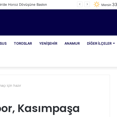
3
in’de Horoz Dövüşüne Baskın
Mersin
SUS
TOROSLAR
YENIŞEHIR
ANAMUR
DIĞER İLÇELER
çı için hazır
or, Kasımpaşa