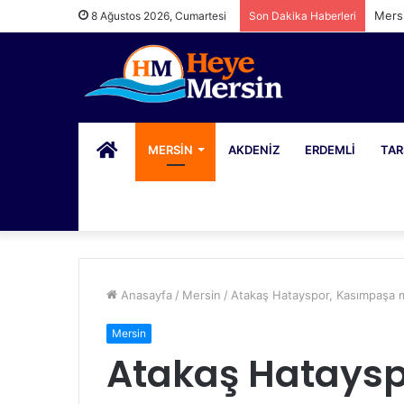
Mers
8 Ağustos 2026, Cumartesi
Son Dakika Haberleri
PORTAL
MERSIN
AKDENIZ
ERDEMLI
TAR
Anasayfa
/
Mersin
/
Atakaş Hatayspor, Kasımpaşa ma
Mersin
Atakaş Hataysp