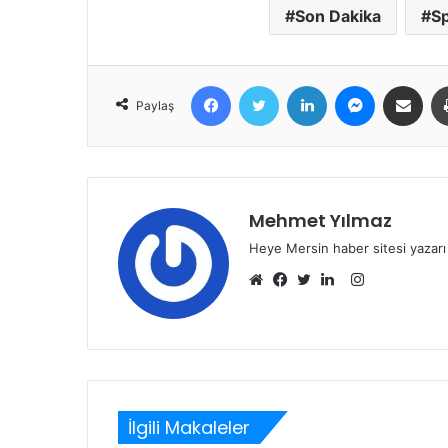
Son Dakika
S
Facebook
Twitter
LinkedIn
Messenger
E-Posta ile 
Paylaş
Mehmet Yılmaz
Heye Mersin haber sitesi yazarı
Instagram
Web
Facebook
Twitter
LinkedIn
sitesi
İlgili Makaleler