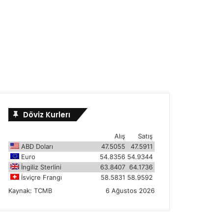
Döviz Kurlerı
Alış
Satış
ABD Doları
47.5055
47.5911
Euro
54.8356
54.9344
İngiliz Sterlini
63.8407
64.1736
İsviçre Frangı
58.5831
58.9592
Kaynak:
TCMB
6 Ağustos 2026