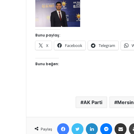
Bunu paylaş:
X
Facebook
Telegram
W
Bunu beğen:
AK Parti
Mersin
Facebook
Twitter
LinkedIn
Messenger
E-Posta ile 
Paylaş