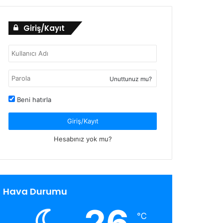
Giriş/Kayıt
Unuttunuz mu?
Beni hatırla
Giriş/Kayıt
Hesabınız yok mu?
Hava Durumu
26
℃