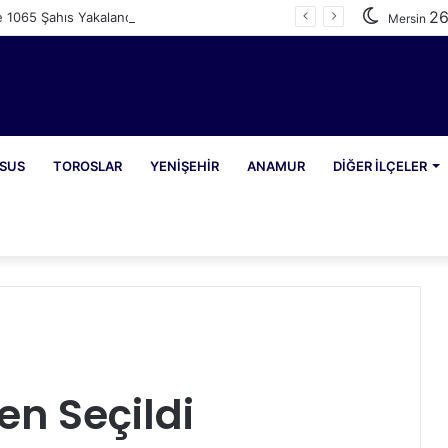
2
e 1065 Şahıs Yakalandı
Mersin
SUS
TOROSLAR
YENIŞEHIR
ANAMUR
DIĞER İLÇELER
en Seçildi