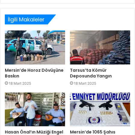
Web
Facebook
Twitter
LinkedIn
sitesi
İlgili Makaleler
Mersin’de Horoz Dövüşüne
Tarsus’ta Kömür
Baskın
Deposunda Yangın
18 Mart 2025
18 Mart 2025
Hasan Önal’ın Müziği Engel
Mersin’de 1065 Şahıs