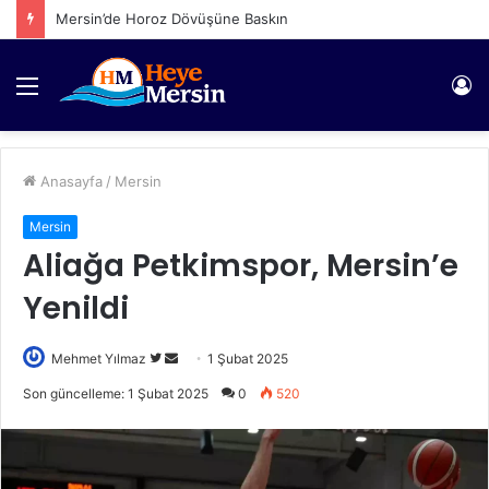
Mersin’de Horoz Dövüşüne Baskın
Menü
Gi
Anasayfa
/
Mersin
Mersin
Aliağa Petkimspor, Mersin’e
Yenildi
Twitter'da
Bir
Mehmet Yılmaz
1 Şubat 2025
takip
e-
Son güncelleme: 1 Şubat 2025
0
520
edin
posta
göndermek