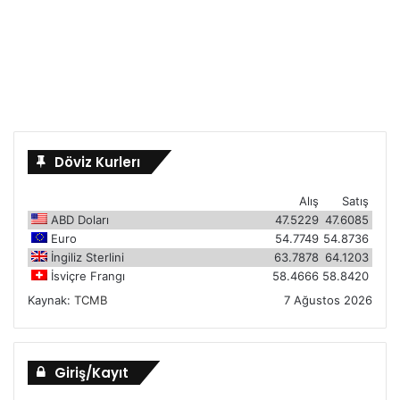
Döviz Kurlerı
Alış
Satış
ABD Doları
47.5229
47.6085
Euro
54.7749
54.8736
İngiliz Sterlini
63.7878
64.1203
İsviçre Frangı
58.4666
58.8420
Kaynak:
TCMB
7 Ağustos 2026
Giriş/Kayıt