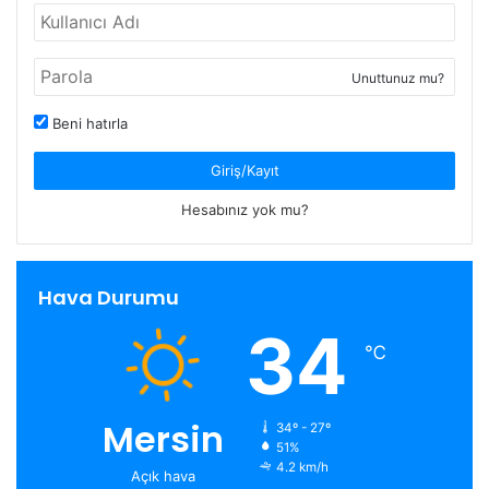
Unuttunuz mu?
Beni hatırla
Giriş/Kayıt
Hesabınız yok mu?
Hava Durumu
34
℃
Mersin
34º - 27º
51%
4.2 km/h
Açık hava