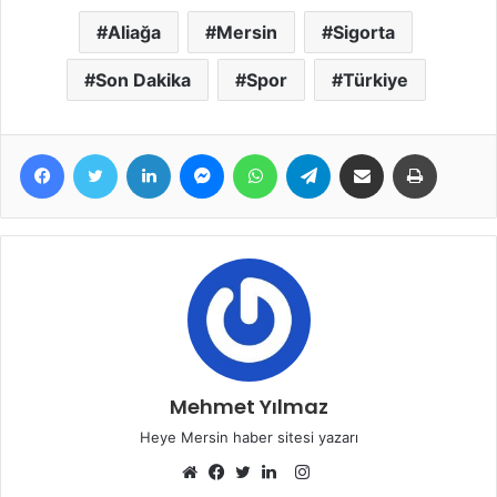
Aliağa
Mersin
Sigorta
Son Dakika
Spor
Türkiye
Facebook
Twitter
LinkedIn
Messenger
WhatsApp
Telegram
E-Posta ile paylaş
Yazdır
Mehmet Yılmaz
Heye Mersin haber sitesi yazarı
Instagram