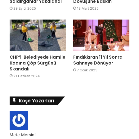
Saldırganlar Yakalandı
Dövüşüne Baskın
29 Eylül 2025
18 Mart 2025
CHP’li Belediyede Hamile
Fındıkkıran 11 Yıl Sonra
Kadına Çöp Sürgünü
Sahneye Dönüyor
Skandalı
7 Ocak 2025
21 Haziran 2024
Köşe Yazarları
Mete Mersinli