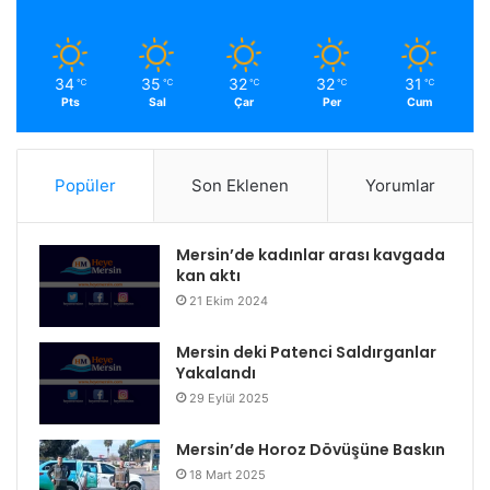
34
35
32
32
31
℃
℃
℃
℃
℃
Pts
Sal
Çar
Per
Cum
Popüler
Son Eklenen
Yorumlar
Mersin’de kadınlar arası kavgada
kan aktı
21 Ekim 2024
Mersin deki Patenci Saldırganlar
Yakalandı
29 Eylül 2025
Mersin’de Horoz Dövüşüne Baskın
18 Mart 2025