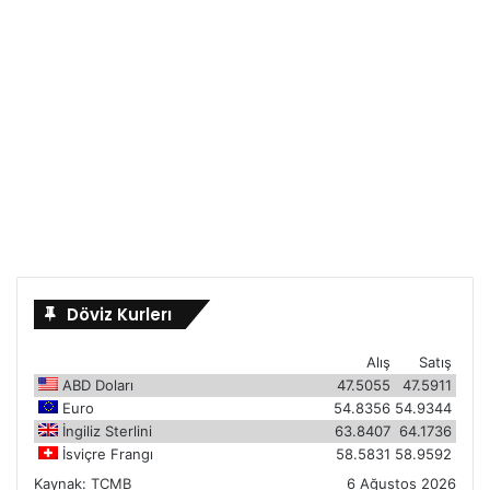
Döviz Kurlerı
Alış
Satış
ABD Doları
47.5055
47.5911
Euro
54.8356
54.9344
İngiliz Sterlini
63.8407
64.1736
İsviçre Frangı
58.5831
58.9592
Kaynak:
TCMB
6 Ağustos 2026