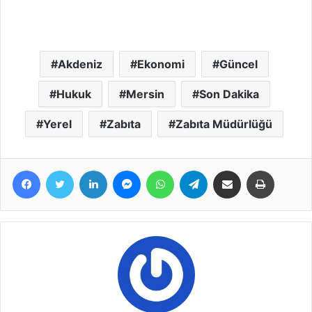
Akdeniz
Ekonomi
Güncel
Hukuk
Mersin
Son Dakika
Yerel
Zabıta
Zabıta Müdürlüğü
Facebook
Twitter
LinkedIn
Messenger
WhatsApp
Telegram
E-Posta ile paylaş
Yazdır