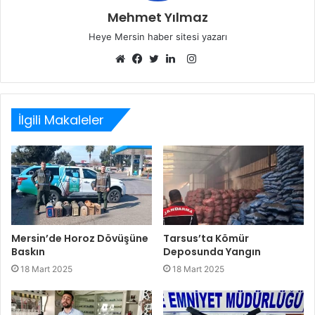
Mehmet Yılmaz
Heye Mersin haber sitesi yazarı
Instagram
Web
Facebook
Twitter
LinkedIn
sitesi
İlgili Makaleler
Mersin’de Horoz Dövüşüne
Tarsus’ta Kömür
Baskın
Deposunda Yangın
18 Mart 2025
18 Mart 2025