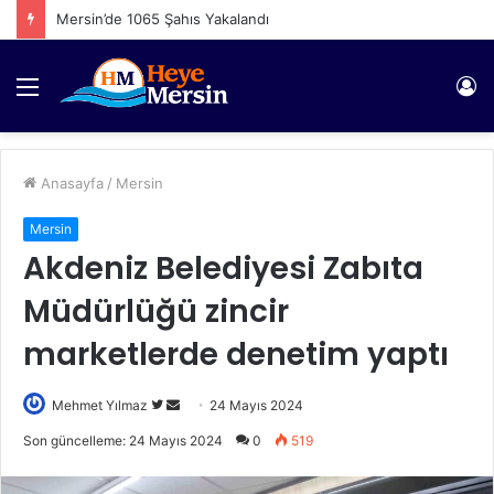
Mersin’de 1065 Şahıs Yakalandı
Menü
Gi
Anasayfa
/
Mersin
Mersin
Akdeniz Belediyesi Zabıta
Müdürlüğü zincir
marketlerde denetim yaptı
Twitter'da
Bir
Mehmet Yılmaz
24 Mayıs 2024
takip
e-
Son güncelleme: 24 Mayıs 2024
0
519
edin
posta
göndermek