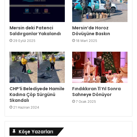
Mersin deki Patenci
Mersin’de Horoz
Saldırganlar Yakalandı
Dövüşüne Baskın
29 Eylül 2025
18 Mart 2025
CHP’li Belediyede Hamile
Fındıkkıran 11 Yıl Sonra
Kadına Çöp Sürgünü
Sahneye Dönüyor
Skandalı
7 Ocak 2025
21 Haziran 2024
Köşe Yazarları