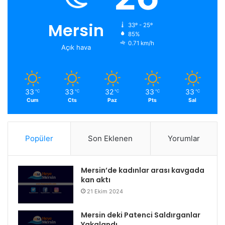
Mersin
33º - 25º
85%
0.71 km/h
Açık hava
33
33
32
33
33
℃
℃
℃
℃
℃
Cum
Cts
Paz
Pts
Sal
Popüler
Son Eklenen
Yorumlar
Mersin’de kadınlar arası kavgada
kan aktı
21 Ekim 2024
Mersin deki Patenci Saldırganlar
Yakalandı