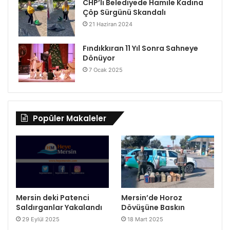
CHP’li Belediyede Hamile Kadına
Çöp Sürgünü Skandalı
21 Haziran 2024
Fındıkkıran 11 Yıl Sonra Sahneye
Dönüyor
7 Ocak 2025
Popüler Makaleler
Mersin deki Patenci
Mersin’de Horoz
Saldırganlar Yakalandı
Dövüşüne Baskın
29 Eylül 2025
18 Mart 2025