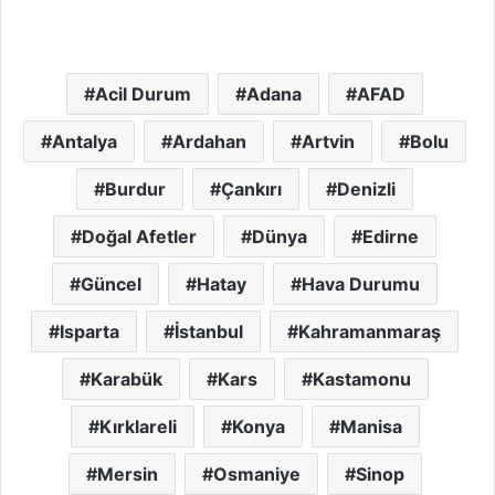
Acil Durum
Adana
AFAD
Antalya
Ardahan
Artvin
Bolu
Burdur
Çankırı
Denizli
Doğal Afetler
Dünya
Edirne
Güncel
Hatay
Hava Durumu
Isparta
İstanbul
Kahramanmaraş
Karabük
Kars
Kastamonu
Kırklareli
Konya
Manisa
Mersin
Osmaniye
Sinop