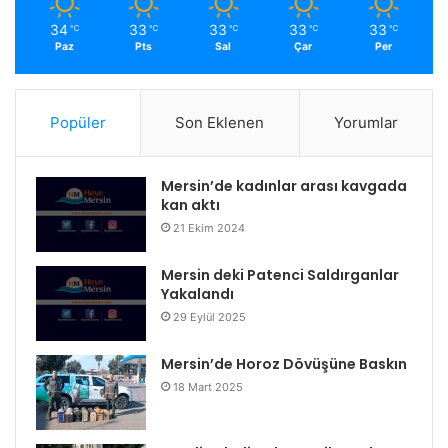
34
33
33
33
33
℃
℃
℃
℃
℃
Paz
Pts
Sal
Çar
Per
Popüler
Son Eklenen
Yorumlar
Mersin’de kadınlar arası kavgada
kan aktı
21 Ekim 2024
Mersin deki Patenci Saldırganlar
Yakalandı
29 Eylül 2025
Mersin’de Horoz Dövüşüne Baskın
18 Mart 2025