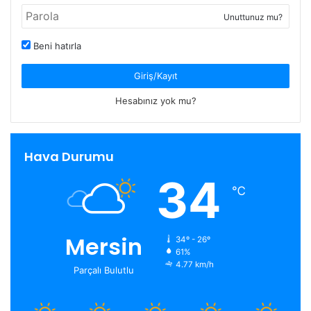
Unuttunuz mu?
Beni hatırla
Giriş/Kayıt
Hesabınız yok mu?
Hava Durumu
34
℃
Mersin
34º - 26º
61%
4.77 km/h
Parçalı Bulutlu