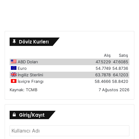
Döviz Kurlerı
Alış
Satış
ABD Doları
47.5229
47.6085
Euro
54.7749
54.8736
İngiliz Sterlini
63.7878
64.1203
İsviçre Frangı
58.4666
58.8420
Kaynak:
TCMB
7 Ağustos 2026
Giriş/Kayıt