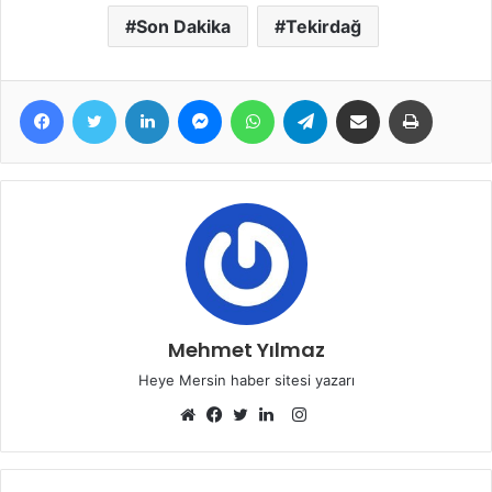
Son Dakika
Tekirdağ
Facebook
Twitter
LinkedIn
Messenger
WhatsApp
Telegram
E-Posta ile paylaş
Yazdır
Mehmet Yılmaz
Heye Mersin haber sitesi yazarı
Instagram
Web
Facebook
Twitter
LinkedIn
sitesi