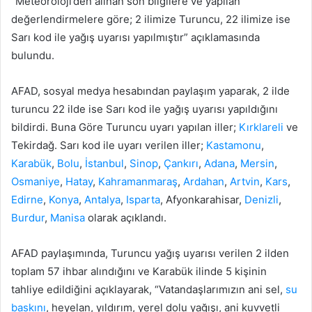
“Meteoroloji’den alınan son bilgilere ve yapılan
değerlendirmelere göre; 2 ilimize Turuncu, 22 ilimize ise
Sarı kod ile yağış uyarısı yapılmıştır” açıklamasında
bulundu.
AFAD, sosyal medya hesabından paylaşım yaparak, 2 ilde
turuncu 22 ilde ise Sarı kod ile yağış uyarısı yapıldığını
bildirdi. Buna Göre Turuncu uyarı yapılan iller;
Kırklareli
ve
Tekirdağ. Sarı kod ile uyarı verilen iller;
Kastamonu
,
Karabük
,
Bolu
,
İstanbul
,
Sinop
,
Çankırı
,
Adana
,
Mersin
,
Osmaniye
,
Hatay
,
Kahramanmaraş
,
Ardahan
,
Artvin
,
Kars
,
Edirne
,
Konya
,
Antalya
,
Isparta
, Afyonkarahisar,
Denizli
,
Burdur
,
Manisa
olarak açıklandı.
AFAD paylaşımında, Turuncu yağış uyarısı verilen 2 ilden
toplam 57 ihbar alındığını ve Karabük ilinde 5 kişinin
tahliye edildiğini açıklayarak, “Vatandaşlarımızın ani sel,
su
baskını
, heyelan, yıldırım, yerel dolu yağışı, ani kuvvetli