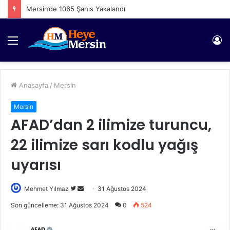
Mersin’de 1065 Şahıs Yakalandı
Menü
Gi
Anasayfa
/
Mersin
Mersin
AFAD’dan 2 ilimize turuncu,
22 ilimize sarı kodlu yağış
uyarısı
Twitter'da
Bir
Mehmet Yılmaz
31 Ağustos 2024
takip
e-
Son güncelleme: 31 Ağustos 2024
0
524
edin
posta
göndermek