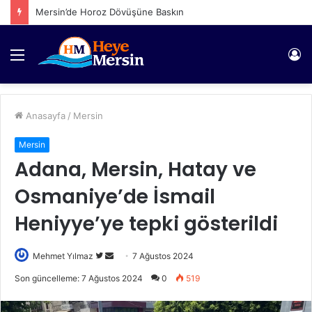
Mersin’de Horoz Dövüşüne Baskın
Menü
Gi
Anasayfa
/
Mersin
Mersin
Adana, Mersin, Hatay ve
Osmaniye’de İsmail
Heniyye’ye tepki gösterildi
Twitter'da
Bir
Mehmet Yılmaz
7 Ağustos 2024
takip
e-
Son güncelleme: 7 Ağustos 2024
0
519
edin
posta
göndermek