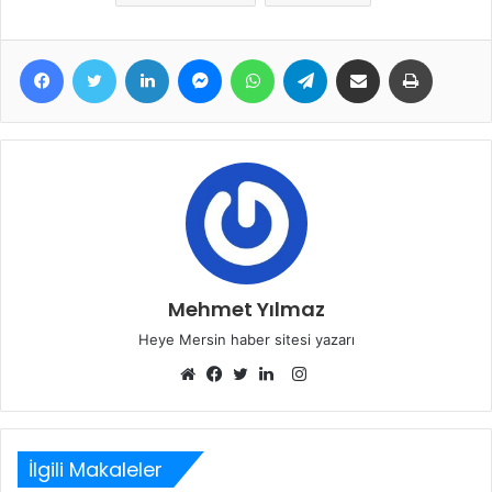
Facebook
Twitter
LinkedIn
Messenger
WhatsApp
Telegram
E-Posta ile paylaş
Yazdır
Mehmet Yılmaz
Heye Mersin haber sitesi yazarı
Instagram
Web
Facebook
Twitter
LinkedIn
sitesi
İlgili Makaleler