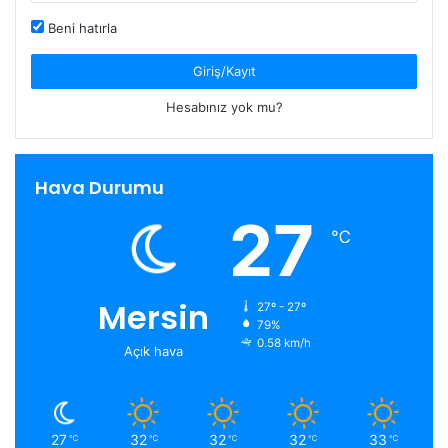
Beni hatırla
Giriş/Kayıt
Hesabınız yok mu?
Hava Durumu
27
℃
Mersin
27º - 27º
79%
0.58 km/h
Açık hava
27
32
32
32
33
℃
℃
℃
℃
℃