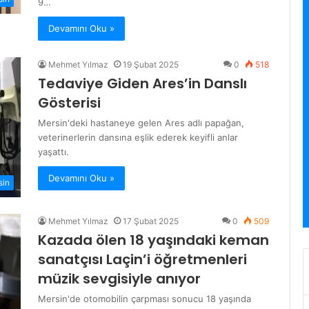
9…
Devamını Oku »
Mehmet Yılmaz
19 Şubat 2025
0
518
Tedaviye Giden Ares’in Danslı
Gösterisi
Mersin'deki hastaneye gelen Ares adlı papağan,
veterinerlerin dansına eşlik ederek keyifli anlar
yaşattı.
Devamını Oku »
sin
Mehmet Yılmaz
17 Şubat 2025
0
509
Kazada ölen 18 yaşındaki keman
sanatçısı Laçin’i öğretmenleri
müzik sevgisiyle anıyor
Mersin'de otomobilin çarpması sonucu 18 yaşında