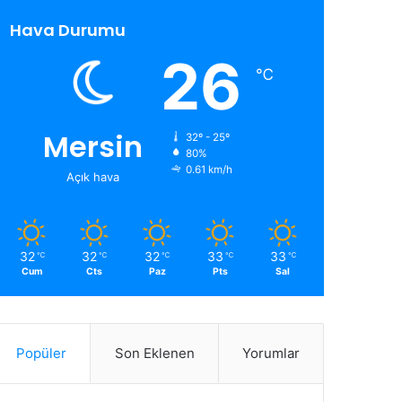
Hava Durumu
26
℃
Mersin
32º - 25º
80%
0.61 km/h
Açık hava
32
32
32
33
33
℃
℃
℃
℃
℃
Cum
Cts
Paz
Pts
Sal
Popüler
Son Eklenen
Yorumlar