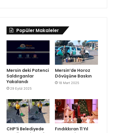
Popüler Makaleler
Mersin deki Patenci
Mersin’de Horoz
Saldırganlar
Dövüşüne Baskın
Yakalandı
18 Mart 2025
29 Eylül 2025
CHP’li Belediyede
Fındıkkıran 11 Yıl