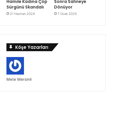
Hamile Kadına Çöp
Sonra Sahneye
Sürgünü Skandalı
Dönüyor
21 Haziran 2024
7 Ocak 2025
Köşe Yazarları
Mete Mersinli