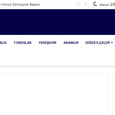
2
e Horoz Dövüşüne Baskın
Mersin
SUS
TOROSLAR
YENIŞEHIR
ANAMUR
DIĞER İLÇELER