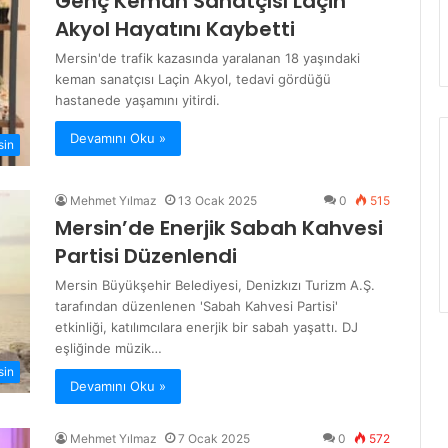
Genç Keman Sanatçısı Laçin
Akyol Hayatını Kaybetti
Mersin'de trafik kazasında yaralanan 18 yaşındaki
keman sanatçısı Laçin Akyol, tedavi gördüğü
hastanede yaşamını yitirdi.
Devamını Oku »
sin
Mehmet Yılmaz
13 Ocak 2025
0
515
Mersin’de Enerjik Sabah Kahvesi
Partisi Düzenlendi
Mersin Büyükşehir Belediyesi, Denizkızı Turizm A.Ş.
tarafından düzenlenen 'Sabah Kahvesi Partisi'
etkinliği, katılımcılara enerjik bir sabah yaşattı. DJ
eşliğinde müzik…
sin
Devamını Oku »
Mehmet Yılmaz
7 Ocak 2025
0
572