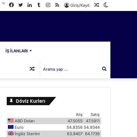
℃
Facebook
Twitter
LinkedIn
Tumblr
Instagram
RSS
Rastgele
Dış
6
Giriş/Kayıt
Makale
görünümü
değiştir
İŞ İLANLARI
Rastgele
Arama
Makale
yap
Döviz Kurlerı
...
Alış
Satış
ABD Doları
47.5055
47.5911
Euro
54.8356
54.9344
İngiliz Sterlini
63.8407
64.1736