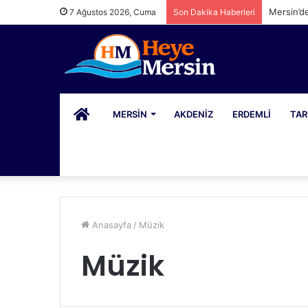
Mersin’d
7 Ağustos 2026, Cuma
Son Dakika Haberleri
PORTAL
MERSIN
AKDENIZ
ERDEMLI
TAR
Anasayfa
/
Müzik
Müzik