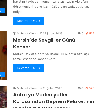
hayatını kaybeden keman sanatçısı Laçin Akyol'un
öğretmenleri, genç kızı müziğe olan tutkusuyla yad
sin
ediyor.
Devamını Oku »
Mehmet Yılmaz
15 Şubat 2025
0
519
Mersin’de Sevgililer Günü
Konseri
Mersin Devlet Opera ve Balesi, 14 Şubat'a özel aşk
temalı eserlerle konser verdi.
Devamını Oku »
sin
Mehmet Yılmaz
11 Şubat 2025
0
525
Antakya Medeniyetler
Korosu’ndan Deprem Felaketinin