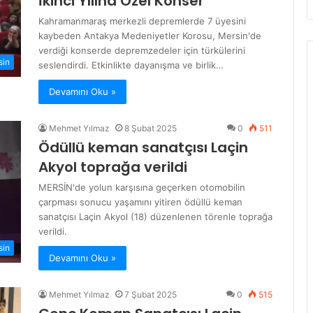
İkinci Yılına Özel Konser
Kahramanmaraş merkezli depremlerde 7 üyesini
kaybeden Antakya Medeniyetler Korosu, Mersin'de
verdiği konserde depremzedeler için türkülerini
sin
seslendirdi. Etkinlikte dayanışma ve birlik…
Devamını Oku »
Mehmet Yılmaz
8 Şubat 2025
0
511
Ödüllü keman sanatçısı Laçin
Akyol toprağa verildi
MERSİN'de yolun karşısına geçerken otomobilin
çarpması sonucu yaşamını yitiren ödüllü keman
sanatçısı Laçin Akyol (18) düzenlenen törenle toprağa
verildi.
sin
Devamını Oku »
Mehmet Yılmaz
7 Şubat 2025
0
515