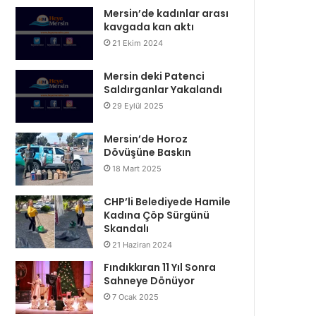
Mersin’de kadınlar arası
kavgada kan aktı
21 Ekim 2024
Mersin deki Patenci
Saldırganlar Yakalandı
29 Eylül 2025
Mersin’de Horoz
Dövüşüne Baskın
18 Mart 2025
CHP’li Belediyede Hamile
Kadına Çöp Sürgünü
Skandalı
21 Haziran 2024
Fındıkkıran 11 Yıl Sonra
Sahneye Dönüyor
7 Ocak 2025