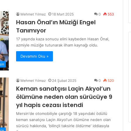
Mehmet Yılmaz
18 Mart 2025
0
553
Hasan Önal’ın Müziği Engel
Tanımıyor
17 yaşında kaza sonucu elini kaybeden Hasan Önal,
azmiyle müziğe tutunarak ilham kaynağı oldu.
Devamını Oku »
sin
Mehmet Yılmaz
24 Şubat 2025
0
520
Keman sanatçısı Laçin Akyol’un
ölümüne neden olan sürücüye 9
yıl hapis cezası istendi
Mersin'de otomobiliyle çarptığı 18 yaşındaki ödüllü
keman sanatçısı Laçin Akyol'un ölümüne neden olan
sürücü hakkında, 'bilinçli taksirle öldürme' iddiasıyla
sin